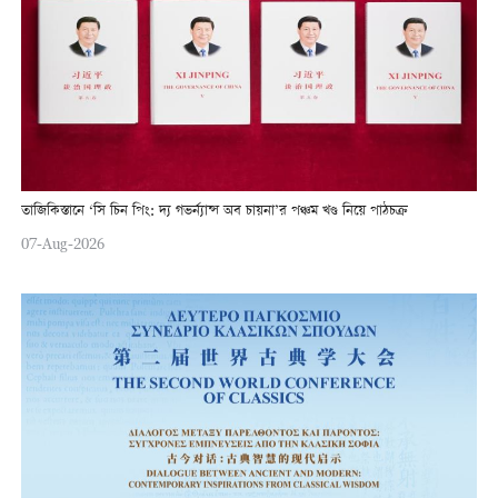
তাজিকিস্তানে ‘সি চিন পিং: দ্য গভর্ন্যান্স অব চায়না’র পঞ্চম খণ্ড নিয়ে পাঠচক্র
07-Aug-2026