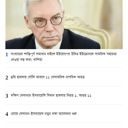
1
সংঘাতের শান্তিপূর্ণ সমাধান চাইলে ইউরোপের উচিত ইউক্রেনকে সামরিক সহায়তা
দেওয়া বন্ধ করা: রাশিয়া
2
হুথি হামলায় সৌদি আরবে ১১ বেসামরিক নাগরিক আহত
3
দক্ষিণ লেবাননে ইসরায়েলি বিমান হামলায় নিহত ১, আহত ১১
4
রোমে লেবানন-ইসরায়েল নতুন দফা আলোচনা শুরু