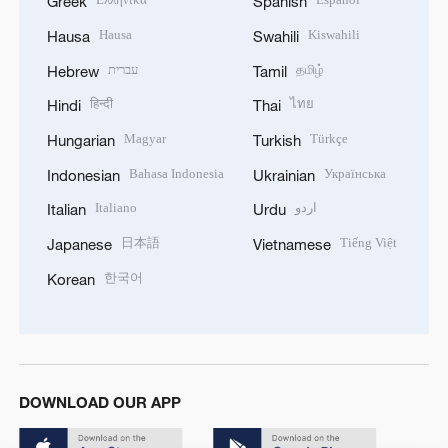
Greek
Spanish
Hausa
Kiswahili
Hausa
Swahili
עברית
தமிழ்
Hebrew
Tamil
हिन्दी
ไทย
Hindi
Thai
Magyar
Türkçe
Hungarian
Turkish
Bahasa Indonesia
Українська
Indonesian
Ukrainian
Italiano
اردو
Italian
Urdu
日本語
Tiếng Việt
Japanese
Vietnamese
한국어
Korean
DOWNLOAD OUR APP