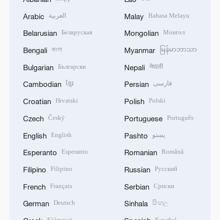
العربية
Bahasa Melayu
Arabic
Malay
Беларуская
Монгол
Belarusian
Mongolian
বাংলা
မြန်မာဘာသာ
Bengali
Myanmar
Български
नेपाली
Bulgarian
Nepali
ខ្មែរ
فارسی
Cambodian
Persian
Hrvatski
Polski
Croatian
Polish
Český
Português
Czech
Portuguese
English
پښتو
English
Pashto
Esperanto
Română
Esperanto
Romanian
Filipino
Русский
Filipino
Russian
Français
Српски
French
Serbian
Deutsch
සිංහල
German
Sinhala
Ελληνικά
Español