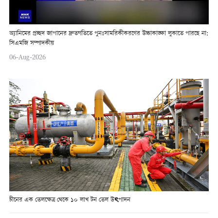
অ্যানিমের প্রচ্ছদ জাপানের দ্রুতগতিতে পুনঃসামরিকীকরণের উচ্চাকাঙ্ক্ষা লুকাতে পারছে না:
সিএমজি সম্পাদকীয়
06-Aug-2026
চীনের এক তেলক্ষেত্র থেকে ১০ লাখ টন তেল উৎপাদন