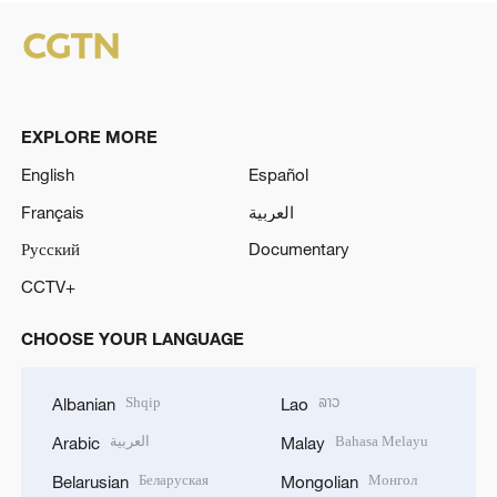
EXPLORE MORE
English
Español
Français
العربية
Русский
Documentary
CCTV+
CHOOSE YOUR LANGUAGE
Shqip
ລາວ
Albanian
Lao
العربية
Bahasa Melayu
Arabic
Malay
Беларуская
Монгол
Belarusian
Mongolian