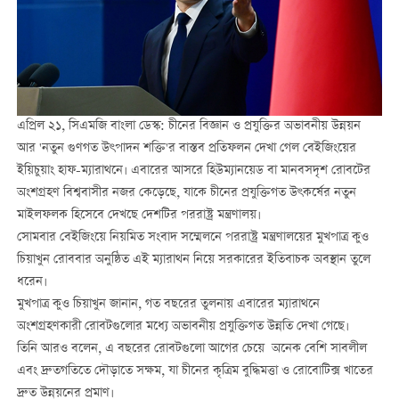
এপ্রিল ২১, সিএমজি বাংলা ডেস্ক: চীনের বিজ্ঞান ও প্রযুক্তির অভাবনীয় উন্নয়ন
আর 'নতুন গুণগত উৎপাদন শক্তি'র বাস্তব প্রতিফলন দেখা গেল বেইজিংয়ের
ইয়িচুয়াং হাফ-ম্যারাথনে। এবারের আসরে হিউম্যানয়েড বা মানবসদৃশ রোবটের
অংশগ্রহণ বিশ্ববাসীর নজর কেড়েছে, যাকে চীনের প্রযুক্তিগত উৎকর্ষের নতুন
মাইলফলক হিসেবে দেখছে দেশটির পররাষ্ট্র মন্ত্রণালয়।
সোমবার বেইজিংয়ে নিয়মিত সংবাদ সম্মেলনে পররাষ্ট্র মন্ত্রণালয়ের মুখপাত্র কুও
চিয়াখুন রোববার অনুষ্ঠিত এই ম্যারাথন নিয়ে সরকারের ইতিবাচক অবস্থান তুলে
ধরেন।
মুখপাত্র কুও চিয়াখুন জানান, গত বছরের তুলনায় এবারের ম্যারাথনে
অংশগ্রহণকারী রোবটগুলোর মধ্যে অভাবনীয় প্রযুক্তিগত উন্নতি দেখা গেছে।
তিনি আরও বলেন, এ বছরের রোবটগুলো আগের চেয়ে অনেক বেশি সাবলীল
এবং দ্রুতগতিতে দৌড়াতে সক্ষম, যা চীনের কৃত্রিম বুদ্ধিমত্তা ও রোবোটিক্স খাতের
দ্রুত উন্নয়নের প্রমাণ।