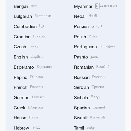
বাংলা
မြန်မာဘာသာ
Bengali
Myanmar
Български
नेपाली
Bulgarian
Nepali
ខ្មែរ
فارسی
Cambodian
Persian
Hrvatski
Polski
Croatian
Polish
Český
Português
Czech
Portuguese
English
پښتو
English
Pashto
Esperanto
Română
Esperanto
Romanian
Filipino
Русский
Filipino
Russian
Français
Српски
French
Serbian
Deutsch
සිංහල
German
Sinhala
Ελληνικά
Español
Greek
Spanish
Hausa
Kiswahili
Hausa
Swahili
עברית
தமிழ்
Hebrew
Tamil