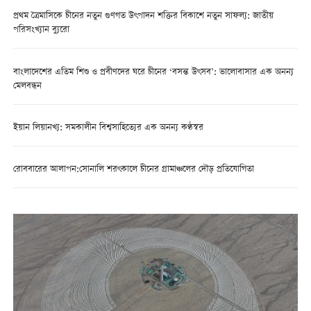
প্রথম ত্রৈমাসিকে চীনের নতুন গুণগত উৎপাদন শক্তির বিকাশে নতুন সাফল্য: জাতীয়
পরিসংখ্যান ব্যুরো
বাংলাদেশের এতিম শিশু ও প্রবীণদের ঘরে চীনের ‘বসন্ত উৎসব’: ভালোবাসার এক অনন্য
মেলবন্ধন
ইয়ান লিয়ানখ্য: সমকালীন বিশ্বসাহিত্যের এক অনন্য কণ্ঠস্বর
রোববারের আলাপন:সোনালি শরৎকালে চীনের গ্রামাঞ্চলের দৌড় প্রতিযোগিতা