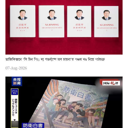
তাজিকিস্তানে ‘সি চিন পিং: দ্য গভর্ন্যান্স অব চায়না’র পঞ্চম খণ্ড নিয়ে পাঠচক্র
07-Aug-2026