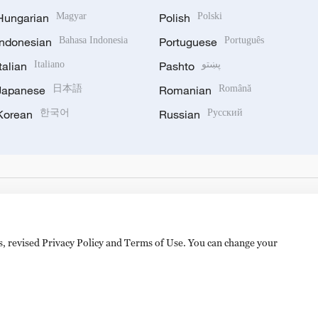
Hungarian
Magyar
Polish
Polski
Indonesian
Bahasa Indonesia
Portuguese
Português
Italian
Italiano
Pashto
پښتو
Japanese
日本語
Romanian
Română
Korean
한국어
Russian
Русский
es, revised Privacy Policy and Terms of Use. You can change your
hijingshan Road, Beijing, China. 100040