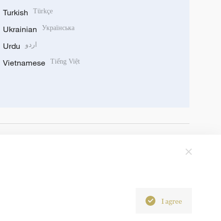
Turkish
Türkçe
Ukrainian
Українська
Urdu
اردو
Vietnamese
Tiếng Việt
I agree