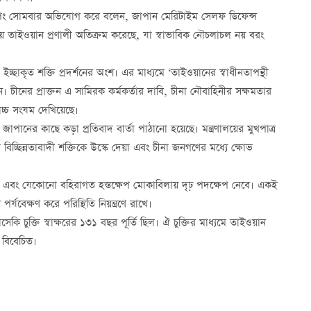
চোংপিং সোমবার অভিযোগ করে বলেন, জাপান মেরিটাইম সেলফ ডিফেন্স
য় নিয়ে তাইওয়ান প্রণালী অতিক্রম করেছে, যা স্বাভাবিক নৌচলাচল নয় বরং
ইচ্ছাকৃত শক্তি প্রদর্শনের অংশ। এর মাধ্যমে ‘তাইওয়ানের স্বাধীনতাপন্থী
ন। চীনের প্রাক্তন এ সামিরক কর্মকর্তার দাবি, চীনা নৌবাহিনীর সক্ষমতার
োচ্চ সংযম দেখিয়েছে।
জাপানের কাছে কড়া প্রতিবাদ বার্তা পাঠানো হয়েছে। মন্ত্রণালয়ের মুখপাত্র
িচ্ছিন্নতাবাদী শক্তিকে উস্কে দেয়া এবং চীনা জনগণের মধ্যে ক্ষোভ
ছে এবং যেকোনো বহিরাগত হস্তক্ষেপ মোকাবিলায় দৃঢ় পদক্ষেপ নেবে। একই
্যবেক্ষণ করে পরিস্থিতি নিয়ন্ত্রণে রাখে।
 চুক্তি স্বাক্ষরের ১৩১ বছর পূর্তি ছিল। ঐ চুক্তির মাধ্যমে তাইওয়ান
 বিবেচিত।