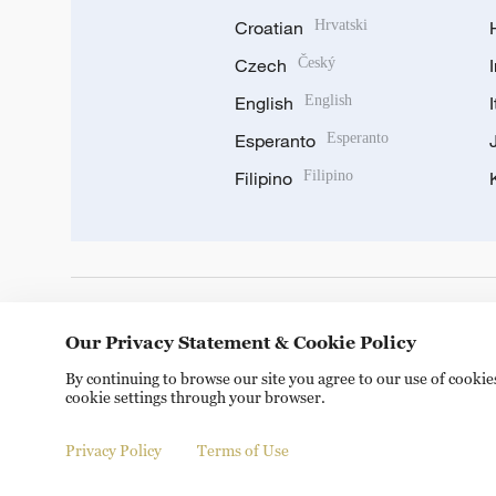
Croatian
Hrvatski
Czech
Český
English
English
Esperanto
Esperanto
Filipino
Filipino
DOWNLOAD OUR APP
Our Privacy Statement & Cookie Policy
By continuing to browse our site you agree to our use of cooki
cookie settings through your browser.
Privacy Policy
Terms of Use
© China Radio International.CRI. All Rights Reserved. 16A S