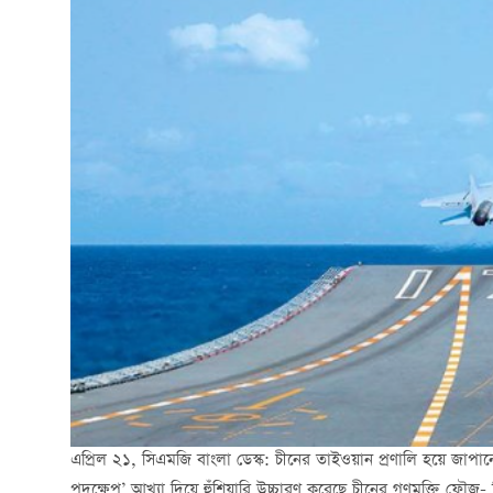
এপ্রিল ২১, সিএমজি বাংলা ডেস্ক: চীনের তাইওয়ান প্রণালি হয়ে জাপা
পদক্ষেপ’ আখ্যা দিয়ে হুঁশিয়ারি উচ্চারণ করেছে চীনের গণমুক্তি ফৌজ