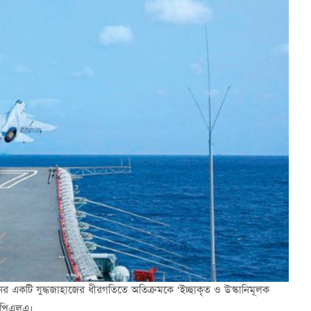
নের একটি যুদ্ধজাহাজের ধীরগতিতে অতিক্রমকে ‘ইচ্ছাকৃত ও উস্কানিমূলক
- পিএলএ।