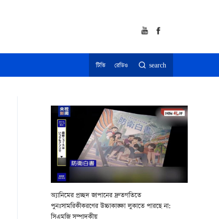
টিভি
রেডিও
search
অ্যানিমের প্রচ্ছদ জাপানের দ্রুতগতিতে
পুনঃসামরিকীকরণের উচ্চাকাঙ্ক্ষা লুকাতে পারছে না:
সিএমজি সম্পাদকীয়