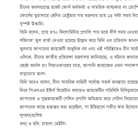
চীনের অবসরপ্রাপ্ত রকেট ফোর্স কর্মকর্তা ও সামরিক ভাষ্যকার সং 
ফোর্সের মুরাসামে শ্রেণির ডেস্ট্রয়ার গত শুক্রবার প্রায় ১৪ ঘণ্টা সম
সুস্পষ্ট উস্কানি।
তিনি বলেন, প্রায় ৩৭০ কিলোমিটার প্রণালি পার হতে দীর্ঘ সময় নেওয়া 
শক্তিকে’ ভুল বার্তা দেওয়া হয়েছে উল্লেখ করে তিনি এর প্রতিবাদ জানা
তুলনায় জাপানের জাহাজটি আধুনিক নয় এবং ওই পরিস্থিতেও চীন সর্ব
এদিকে, চীনের জাতীয় প্রতিরক্ষা মন্ত্রণালয় জানিয়েছে, এ ঘটনার জবাবে 
জ্যেষ্ঠ কর্নেল চাং সিয়াওকাংয়ের মতে, জাপানি জাহাজের এমন পদক্ষেপ ব
বাড়ানোর অংশ।
তিনি আরও বলেন, চীনা সামরিক বাহিনী সর্বোচ্চ সতর্ক অবস্থানে রয়ে
দিনে পিএলএর ইস্টার্ন থিয়েটার কমান্ডও জাহাজটির গতিবিধি নিবিড়ভাবে পর
জাপানের এ যুদ্ধজাহাজটি যেদিন প্রণালি অতিক্রম করে যেদিন সিমোনোসেকি
জাপানের কাছে হস্তান্তর করা হয়েছিল, যা ইতিহাসে গভীর ক্ষত হিসেবে
লুৎফর/হাশিম
তথ্য ও ছবি: চায়ানা ডেইলি।