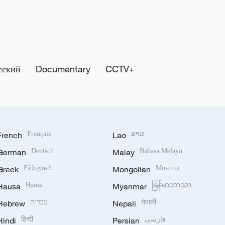
сский
Documentary
CCTV+
French
Français
Lao
ລາວ
German
Deutsch
Malay
Bahasa Melayu
Greek
Ελληνικά
Mongolian
Монгол
Hausa
Hausa
Myanmar
မြန်မာဘာသာ
Hebrew
עברית
Nepali
नेपाली
Hindi
हिन्दी
Persian
فارسی