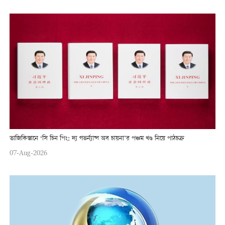
তাজিকিস্তানে ‘সি চিন পিং: দ্য গভর্ন্যান্স অব চায়না’র পঞ্চম খণ্ড নিয়ে পাঠচক্র
07-Aug-2026