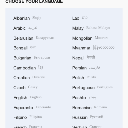
CHOOSE YOUR LANGUAGE
Shqip
ລາວ
Albanian
Lao
العربية
Bahasa Melayu
Arabic
Malay
Беларуская
Монгол
Belarusian
Mongolian
বাংলা
မြန်မာဘာသာ
Bengali
Myanmar
Български
नेपाली
Bulgarian
Nepali
ខ្មែរ
فارسی
Cambodian
Persian
Hrvatski
Polski
Croatian
Polish
Český
Português
Czech
Portuguese
English
پښتو
English
Pashto
Esperanto
Română
Esperanto
Romanian
Filipino
Русский
Filipino
Russian
Français
Српски
French
Serbian