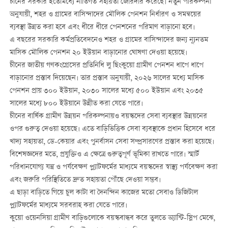
চীনের সরকার ইতোমধ্যে নীতিগত সহায়তা জোরদার করেছে। নতুন পরিকল্পনা
অনুযায়ী, শহর ও গ্রামের বাসিন্দাদের মৌলিক পেনশন নির্ধারণ ও সমন্বয়ের
ব্যবস্থা উন্নত করা হবে এবং ধীরে ধীরে পেনশনের পরিমাণ বাড়ানো হবে।
এ বছরের সরকারি কর্মপ্রতিবেদনেও শহর ও গ্রামের বাসিন্দাদের জন্য ন্যূনতম
মাসিক মৌলিক পেনশন ২০ ইউয়ান বাড়ানোর ঘোষণা দেওয়া হয়েছে।
চীনের জাতীয় গণকংগ্রেসের প্রতিনিধি লু ছিংকুয়ো গ্রামীণ পেনশন ধাপে ধাপে
বাড়ানোর প্রস্তাব দিয়েছেন। তার প্রস্তাব অনুযায়ী, ২০২৬ সালের মধ্যে মাসিক
পেনশন প্রায় ৩০০ ইউয়ান, ২০৩০ সালের মধ্যে ৫০০ ইউয়ান এবং ২০৩৫
সালের মধ্যে ৮০০ ইউয়ানে উন্নীত করা যেতে পারে।
চীনের বার্ষিক গ্রামীণ উন্নয়ন পরিকল্পনায়ও বয়স্কদের সেবা ব্যবস্থার উন্নয়নের
ওপর গুরুত্ব দেওয়া হয়েছে। এতে বাড়িভিত্তিক সেবা ব্যবস্থাকে প্রধান হিসেবে ধরে
খাদ্য সহায়তা, ডে-কেয়ার এবং পুনর্বাসন সেবা সম্প্রসারণের প্রস্তাব করা হয়েছে।
বিশেষজ্ঞদের মতে, প্রযুক্তিও এ ক্ষেত্রে গুরুত্বপূর্ণ ভূমিকা রাখতে পারে। স্মার্ট
পরিধানযোগ্য যন্ত্র ও পর্যবেক্ষণ প্ল্যাটফর্মের মাধ্যমে বয়স্কদের স্বাস্থ্য পর্যবেক্ষণ করা
এবং জরুরি পরিস্থিতিতে দ্রুত সহায়তা পৌঁছে দেওয়া সম্ভব।
এ ছাড়া বাড়িতে গিয়ে চুল কাটা বা দৈনন্দিন কাজের মতো সেবাও ডিজিটাল
প্ল্যাটফর্মের মাধ্যমে সরবরাহ করা যেতে পারে।
কুয়ো ওয়েনসিয়া গ্রামীণ বাড়িগুলোকে বয়স্কবান্ধব করে তুলতে অ্যান্টি-স্লিপ মেঝে,