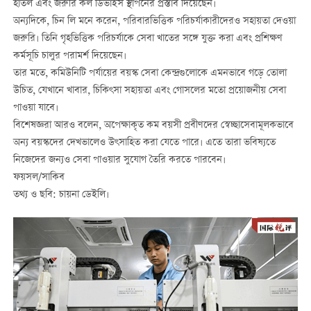
হাতল এবং জরুরি কল ডিভাইস স্থাপনের প্রস্তাব দিয়েছেন।
অন্যদিকে, চিন লি মনে করেন, পরিবারভিত্তিক পরিচর্যাকারীদেরও সহায়তা দেওয়া
জরুরি। তিনি গৃহভিত্তিক পরিচর্যাকে সেবা খাতের সঙ্গে যুক্ত করা এবং প্রশিক্ষণ
কর্মসূচি চালুর পরামর্শ দিয়েছেন।
তার মতে, কমিউনিটি পর্যায়ের বয়স্ক সেবা কেন্দ্রগুলোকে এমনভাবে গড়ে তোলা
উচিত, যেখানে খাবার, চিকিৎসা সহায়তা এবং গোসলের মতো প্রয়োজনীয় সেবা
পাওয়া যাবে।
বিশেষজ্ঞরা আরও বলেন, অপেক্ষাকৃত কম বয়সী প্রবীণদের স্বেচ্ছাসেবামূলকভাবে
অন্য বয়স্কদের দেখভালেও উৎসাহিত করা যেতে পারে। এতে তারা ভবিষ্যতে
নিজেদের জন্যও সেবা পাওয়ার সুযোগ তৈরি করতে পারবেন।
ফয়সল/সাকিব
তথ্য ও ছবি: চায়না ডেইলি।