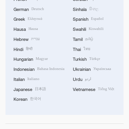
Deutsch
සිංහල
German
Sinhala
Ελληνικά
Español
Greek
Spanish
Hausa
Kiswahili
Hausa
Swahili
עברית
தமிழ்
Hebrew
Tamil
हिन्दी
ไทย
Hindi
Thai
Magyar
Türkçe
Hungarian
Turkish
Bahasa Indonesia
Українська
Indonesian
Ukrainian
Italiano
اردو
Italian
Urdu
日本語
Tiếng Việt
Japanese
Vietnamese
한국어
Korean