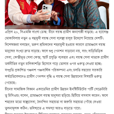
এপ্রিল ২০, সিএমজি বাংলা ডেস্ক: চীনে বয়স্ক গ্রামীণ জনগোষ্ঠী বাড়ছে। এ চ্যালেঞ্জ
মোকাবিলায় নতুন ও বহুমুখী বয়স্ক সেবা ব্যবস্থা চালুর উদ্যোগ নিয়েছে দেশটি।
বিশেষজ্ঞরা বলছেন, তরুণ শ্রমিকদের শহরমুখী হওয়ার কারণে গ্রামাঞ্চলে বয়স্ক
মানুষের সংখ্যা দ্রুত বাড়ছে। ফলে শুধু পেনশন বাড়ানো নয়, বরং বাড়িভিত্তিক
সেবা, কেন্দ্রীভূত সেবা কেন্দ্র, স্মার্ট প্রযুক্তি ব্যবহার এবং বয়স্ক সেবা খাতকে গ্রামীণ
অর্থনীতির নতুন চালিকাশক্তি হিসেবে গড়ে তোলার ওপর গুরুত্ব দেওয়া হচ্ছে।
সম্প্রতি প্রকাশিত পঞ্চদশ পঞ্চবার্ষিক পরিকল্পনা এবং চলতি বছরের সরকারি
কর্মপ্রতিবেদনেও গ্রামীণ পেনশন বৃদ্ধি ও বয়স্ক সেবা উন্নয়নের বিষয়টি গুরুত্ব
পেয়েছে।
চীনের সামাজিক বিজ্ঞান একাডেমির গ্রামীণ উন্নয়ন ইনস্টিটিউটের পার্টি সেক্রেটারি
তু চিসিওয়ং বলেন, গ্রামাঞ্চলে বয়স্ক মানুষরা ছড়িয়ে-ছিটিয়ে বসবাস করেন। ফলে
শহরের মতো স্বাস্থ্যসেবা, দৈনন্দিন সহায়তা বা জরুরি সহায়তা পৌঁছে দেওয়া
তুলনামূলক কঠিন। ভবিষ্যতে এ সমস্যা আরও বাড়তে পারে।