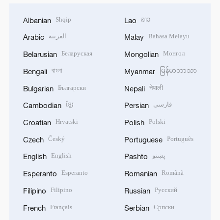
Shqip
ລາວ
Albanian
Lao
العربية
Bahasa Melayu
Arabic
Malay
Беларуская
Монгол
Belarusian
Mongolian
বাংলা
မြန်မာဘာသာ
Bengali
Myanmar
Български
नेपाली
Bulgarian
Nepali
ខ្មែរ
فارسی
Cambodian
Persian
Hrvatski
Polski
Croatian
Polish
Český
Português
Czech
Portuguese
English
پښتو
English
Pashto
Esperanto
Română
Esperanto
Romanian
Filipino
Русский
Filipino
Russian
Français
Српски
French
Serbian