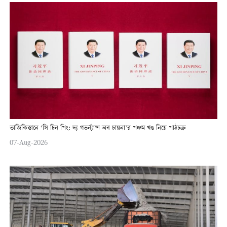
তাজিকিস্তানে ‘সি চিন পিং: দ্য গভর্ন্যান্স অব চায়না’র পঞ্চম খণ্ড নিয়ে পাঠচক্র
07-Aug-2026