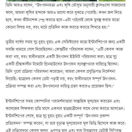
তিনি আরও বলেন, “উত্পাদনচক্র এবং কৃষি মৌসুম অনুযায়ী ক্লাসগুলো সাজানোর
ফলে, আমরা কৃষির ছন্দকে আরও ভালো করে বুঝতে পেরেছি। কখন জল দিতে
হবে, কখন কীটনাশক স্প্রে করতে হবে—এটা পাঠ্যবই থেকে মুখস্থ করার মতো
কোনো বিষয় নয়, বরং মাঠে প্রতিদিন কাজ করতে করতে শিখতে হয়।”
তৃতীয় বর্ষের সময় স্যু চুয়াং চুয়াং এক সেমিস্টারের মতো ইন্টার্নশিপের জন্য একটি
সবজি খামারে যোগ দিয়েছিলেন। কেন্দ্রটির পরিচালক বলেন, "এটি কেবল 'কাজ
করা' নয়, বরং স্বাধীনভাবে একটি উত্পাদন ইউনিট পরিচালনা করা। ছাত্র স্যু
একটি গ্রীষ্মকালীন টমেটো গ্রিনহাউসের উত্পাদন ব্যবস্থাপনার দায়িত্বে ছিলেন।
তিনি পুরো প্রক্রিয়া পরিচালনা করেছেন; আমরা কেবল প্রযুক্তিগত নির্দেশনা
দিয়েছি। ছাত্রদের কেবল ডেটা পড়াই নয়, বরং স্বাধীনভাবে সম্পূর্ণ উত্পাদন-
প্রক্রিয়া সম্পন্ন করা এবং উত্পাদনের দায়িত্ব গ্রহণ করারও প্রয়োজন ছিল।"
ইন্টার্নশিপের সময় কোম্পানির পরামর্শদাতারা সাপ্তাহিক মূল্যায়ন করতেন এবং
কলেজের শিক্ষকরা প্রতি মাসে একবার ছাত্রছাত্রীদের সাথে দেখা করতে আসতেন।
ইন্টার্নশিপের শেষে, ছাত্র স্যু চুয়াং চুয়াং একটি সম্পূর্ণ "উত্পাদন প্রকল্প
প্রতিবেদন" সম্পন্ন করেন, যা তার চূড়ান্ত মূল্যায়নের মূল ভিত্তি হিসেবে কাজ করে।
এই প্রতিবেদনে কেবল ফলন, গুণগত মান এবং ব্যয় নিয়ন্ত্রণের ডেটাই লিপিবদ্ধ