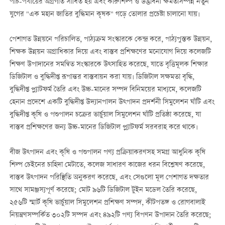
পাঁচ-পর্যায়ের অগ্রগতি সাধিত হয় এবং কারুশিল্প ও উদ্ভাবনী ক্ষমতাসম্পন্ন নতুন
যুগের "এক মহান জাতির বুদ্ধিমান কৃষক" গড়ে তোলার প্রচেষ্টা চালানো যায়।
পেশাগত উন্নয়নে পরিচালিত, পাঠ্যক্রম সংস্কারকে কেন্দ্র করে, পাঠ্যপুস্তক উন্নয়ন,
শিক্ষক উন্নয়ন অগ্রাধিকার দিয়ে এবং বাস্তব প্রশিক্ষণের মনোযোগ দিয়ে কলেজটি
শিক্ষণ উপাদানের সমন্বিত সংস্কারকে উত্সাহিত করেছে, যাতে বৃত্তিমূলক শিক্ষার
ডিজিটাল ও বুদ্ধিদীপ্ত রূপান্তর বাস্তবায়ন করা যায়। ডিজিটাল সক্ষমতা বৃদ্ধি,
বুদ্ধিদীপ্ত প্ল্যাটফর্ম তৈরি এবং উচ্চ-মানের সম্পদ বিনিময়ের মাধ্যমে, কলেজটি
হেনান প্রদেশে একটি বুদ্ধিদীপ্ত উদ্যানপালন উত্পাদন প্রদর্শনী সিমুলেশন ঘাঁটি এবং
বুদ্ধিদীপ্ত কৃষি ও পশুপালন চক্রের ভার্চুয়াল সিমুলেশন ঘাঁটি প্রতিষ্ঠা করেছে, যা
বাস্তব প্রশিক্ষণের জন্য উচ্চ-মানের ডিজিটাল প্ল্যাটফর্ম সরবরাহ করে থাকে।
বীজ উত্পাদন এবং কৃষি ও পশুপালন পণ্য প্রক্রিয়াকরণসহ সমগ্র আধুনিক কৃষি
শিল্প চেইনের চাহিদা মেটাতে, কলেজ সাধারণ কাজের ধরন বিশ্লেষণ করেছে,
বাস্তব উত্পাদন পরিস্থিতি অনুকরণ করেছে, এবং সেগুলো মূল পেশাগত দক্ষতার
সাথে সামঞ্জস্যপূর্ণ করেছে; মোট ৯৬টি ডিজিটাল টুইন মডেল তৈরি করেছে,
২৫৬টি স্মার্ট কৃষি ভার্চুয়াল সিমুলেশন প্রশিক্ষণ সম্পদ, কীটপতঙ্গ ও রোগবালাই
নিয়ন্ত্রণসম্পর্কিত ৩০২টি সম্পদ এবং ৪৯২টি পণ্য বিপণন উপাদান তৈরি করেছে;