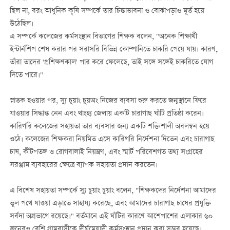
ছিল না, বরং আধুনিক কৃষি সম্পর্কে তার চিন্তাভাবনা ও বোঝাপড়াও মূর্ত হয়ে
উঠেছিল।
এ সম্পর্কে কলেজের কর্মসংস্থান বিভাগের শিক্ষক বলেন, "অনেক শিক্ষার্থী
ইন্টার্নশিপ শেষ করার পর সরাসরি বিভিন্ন কোম্পানিতে চাকরি পেয়ে যায়। কারণ,
তাঁরা তাদের 'প্রশিক্ষণকাল' পার করে ফেলেছে, তাই সঙ্গে সঙ্গেই চাকরিতে যোগ
দিতে পারে।"
স্নাতক হওয়ার পর, স্যু চুয়াং চুয়অং নিজের ব্যবসা শুরু করতে জন্মস্থানে ফিরে
যাওয়ার সিদ্ধান্ত নেন এবং থাংহ্য জেলায় একটি চারাগাছ ঘাঁটি প্রতিষ্ঠা করেন।
কারিগরি কলেজের সহায়তা তার ব্যবসার জন্য একটি শক্তিশালী অবলম্বন হয়ে
ওঠে। কলেজের শিক্ষকরা নিয়মিত এসে কারিগরি নির্দেশনা দিতেন এবং চারাগাছ
চাষ, কীটপতঙ্গ ও রোগবালাই নিয়ন্ত্রণ, এবং স্মার্ট পরিবেশগত তথ্য সংগ্রহের
সরঞ্জাম ব্যবহারের ক্ষেত্রে ব্যাপক সহায়তা প্রদান করতেন।
এ বিশেষ সহায়তা সম্পর্কে স্যু চুয়াং চুয়াং বলেন, "শিক্ষকদের নির্দেশনা আমাদের
ভুল পথে যাওয়া এড়াতে সাহায্য করেছে, এবং আমাদের চারাগাছ চাষের প্রযুক্তি
সর্বদা অগ্রভাগে রয়েছে।" বর্তমানে এই ঘাঁটির কারণে আশেপাশের এলাকার ৬০
জনেরও বেশি গ্রামবাসীকে দীর্ঘমেয়াদী কর্মসংস্থান প্রদান করা সম্ভব হয়েছে।