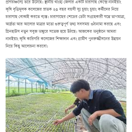
প্রাণচাঞ্চল্যে ভরে উঠেছে। স্থানীয় থাংহ্য জেলার একটি চারাগাছ কেন্দ্রে নানইয়াং
কৃষি বৃত্তিমূলক কলেজের স্নাতক ২৩ বছর বয়সী স্যু চুয়াং চুয়াং কর্মীদের নিয়ে
চারাগাছ বোঝাই করতে ব্যস্ত। চারাগাছের শেডের ডেটা সংগ্রহকারী যন্ত্রে তাপমাত্রা,
আর্দ্রতা আর আলোর মাত্রার মতো গুরুত্বপূর্ণ তথ্য সবসময় ওঠানামা করছে এবং
গ্রিনহাউস নতুন সবুজ অঙ্কুরে সতেজ হয়ে উঠছে। আজকের অনুষ্ঠানে আমরা
নানইয়াং কৃষি কারিগরি কলেজের শিক্ষাদান এবং গ্রামীণ পুনরুজ্জীবনের উন্নয়ন
নিয়ে কিছু আলোচনা করবো।