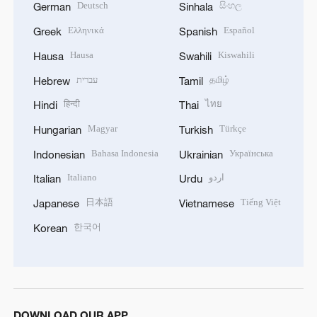
Deutsch
සිංහල
German
Sinhala
Ελληνικά
Español
Greek
Spanish
Hausa
Kiswahili
Hausa
Swahili
עברית
தமிழ்
Hebrew
Tamil
हिन्दी
ไทย
Hindi
Thai
Magyar
Türkçe
Hungarian
Turkish
Bahasa Indonesia
Українська
Indonesian
Ukrainian
Italiano
اردو
Italian
Urdu
日本語
Tiếng Việt
Japanese
Vietnamese
한국어
Korean
DOWNLOAD OUR APP