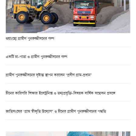
শুয়াংহ্যে গ্রামীণ পুনরুজ্জীবনের গল্প
একটি চা-পাতা ও গ্রামীণ পুনরুজ্জীবনের গল্প
গ্রামীণ পুনরুজ্জীবনের দৃষ্টান্ত স্থাপন করলেন ‘প্রবীণ গ্রাম-প্রধান’
চীনের কারিগরি শিক্ষার ইলেট্রনিক্স ও তথ্যপ্রযুক্তি-বিষয়ক বার্ষিক সম্মেলন প্রসঙ্গে
জাতিসংঘের ‘গ্রাম স্বীকৃতি উদ্যোগ’ ও চীনের গ্রামীণ পুনরুজ্জীবনের পদ্ধতি