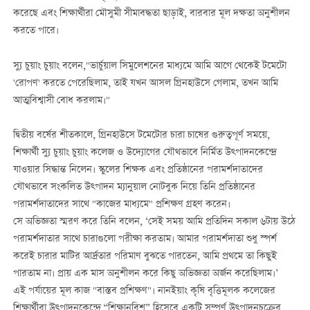
করেছে এবং শিক্ষার্থীরা মৌসুমী সীমাবদ্ধতা ছাড়াই, বারবার মূল দক্ষতা অনুশীলন
করতে পারে।
স্যু চুয়াং চুয়াং বলেন,"ভার্চুয়াল সিমুলেশনের মাধ্যমে আমি আগে থেকেই টমেটো
'রোপণ' করতে পেরেছিলাম, তাই যখন আসল গ্রিনহাউসে গেলাম, তখন আমি
আত্মবিশ্বাসী বোধ করলাম।"
দ্বিতীয় বর্ষের শীতকালে, গ্রিনহাউসে টমেটোর চারা চাষের গুরুত্বপূর্ণ সময়ে,
শিক্ষার্থী স্যু চুয়াং চুয়াং কলেজ ও উদ্যোগের যৌথভাবে নির্মিত উত্পাদনকেন্দ্রে
যাওয়ার সিদ্ধান্ত নিলেন। স্কুলের শিক্ষক এবং প্রতিষ্ঠানের পরামর্শদাতাদের
যৌথভাবে সংকলিত উত্পাদন ম্যানুয়াল নোটবুক নিয়ে তিনি প্রতিষ্ঠানের
পরামর্শদাতাদের সাথে "কাজের মাধ্যমে" প্রশিক্ষণ গ্রহণ করেন।
সে অভিজ্ঞতা স্মরণ করে তিনি বলেন, ‘সেই সময় আমি প্রতিদিন সকাল ৬টায় উঠে
পরামর্শদাতার সাথে চারাগুলো পরীক্ষা করতাম। আমার পরামর্শদাতা শুধু স্পর্শ
করেই চারার মাটির আর্দ্রতার পরিমাণ বুঝতে পারতেন, আমি প্রথমে তা কিছুই
পারতাম না। প্রায় এক মাস অনুশীলন করে কিছু অভিজ্ঞতা অর্জন করেছিলাম।’
এই পর্যায়ের মূল কাজ "বাস্তব প্রশিক্ষণ"। নানইয়াং কৃষি বৃত্তিমূলক কলেজের
শিক্ষার্থীরা উত্পাদনকেন্দ্রে “শিক্ষানবিশ” হিসেবে একটি সম্পূর্ণ উত্পাদনচক্রের