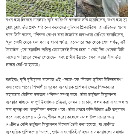
যখন ছাত্র হিসেবে নানইয়াং কৃষি কারিগরি কলেজে ভর্তি হয়েছিলেন, তখন ছাত্র স্যু
চুয়াং চুয়াং তাঁর প্রথম পাঠ নেন কলেজের বুদ্ধিমান গ্রিনহাউসে। এ অভিজ্ঞতা স্মরণ
করে তিনি বলেন, “শিক্ষক রোপণ করা টমেটোর চারাগুলো দেখিয়ে বলেছিলেন,
‘ফুল ফোটা থেকে ফল ধরা ও পাকা পর্যন্ত, একেবারে শুরু থেকে শেষ পর্যন্ত, এই
টমেটোর পুরো ব্যাচটির দায়িত্ব তোমাদেরই নিতে হবে’।” সেই দিন থেকেই তিনি
নিজের ‘দায়িত্বের ক্ষেত্র’ পেয়েছেন এবং গ্রামীণ উন্নয়নে সেবা করার বীজ তাঁর
হৃদয়ে রোপিত হয়েছে।
নানইয়াং কৃষি বৃত্তিমূলক কলেজে এই পদক্ষেপকে ‘নিজের ভূমিকা চিহ্নিতকরণ’
বলা যেতে পারে। শিক্ষার্থীরা স্কুলের ব্যবহারিক প্রশিক্ষণ ক্ষেত্রে শিক্ষকদের
সহায়তায় মৌলিক দক্ষতার প্রশিক্ষণ সম্পন্ন করে। তাঁরা ভার্চুয়াল সিমুলেশন
ব্যবস্থার মাধ্যমে সম্পূর্ণ উত্পাদন-প্রক্রিয়া, যেমন চারা চাষ, কলম করা এবং জল ও
সার ব্যবস্থাপনা ‘অনুশীলন’ করতে পারে। তাঁরা প্রথমে কম্পিউটারে এটি অনুকরণ
করে এবং তারপর মাঠে অনুশীলন করে। কলেজে ফসল উত্পাদনের জন্য
৫০টিরও বেশি ভার্চুয়াল সিমুলেশন রিসোর্স তৈরি করা হয়েছে, যা প্রচলিত
ব্যবহারিক প্রশিক্ষণের ‘অদৃশ্য, দুর্গম এবং গতিহীন’ হওয়ার সমস্যাগুলো সমাধান