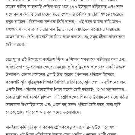
তাদের বাড়ির কাছাকাছি দৈনিক আয় গড়ে ১০০ ইউয়ানে দাঁড়িয়েছে এবং সঙ্গে
সঙ্গে কলম করা ও চারা চাষের মতো পেশাদার কৌশলও তাঁরা শিখতে পেরেছে।
নতুন কাজের পরিকল্পনা সম্পর্কে তিনি বলেন, "এই বছর আমরা ঘাঁটি আরও
সম্প্রসারণ করব এবং চারার মান উন্নত করব। আমাদের কলেজের সহায়তায়
আমরা আরও বেশি গ্রামবাসীকে নিয়ে কাজ করতে এবং সমৃদ্ধ জীবন বাস্তবায়নে
চেষ্টা করবো।”
ছাত্র স্যু’র এই উদ্যোক্তা কার্যক্রম শিল্প ও শিক্ষার সমন্বয়কে গভীরতর করা এবং
কৃষিপ্রতিভা গড়ে তোলার ক্ষেত্রে নানইয়াং কৃষি বৃত্তিমূলক কলেজের একটি উজ্জ্বল
উদাহরণ। হেনান প্রদেশের একটি উচ্চ-স্তরের পেশাদার প্রতিষ্ঠান হিসেবে,
কলেজটি কৃষি বৃত্তিমূলক শিক্ষার বৈশিষ্ট্যের ভিত্তিতে, কৃষি পেশা অনুশীলনের জন্য
একটি তিন-পর্যায়ের ব্যবহারিক শিক্ষা মডেল তৈরি করেছে: "পেশা শনাক্তকরণ-
চাকরি প্রশিক্ষণ-চাকরি স্থাপন"। এটি শ্রেণিকক্ষের শিক্ষা ও উত্পাদনের মধ্যে গভীর
সমন্বয়কে উত্সাহিত করে এবং এমন বহু তরুণ প্রতিভা তৈরি করে, যারা কৃষি
বোঝে, গ্রাম্য পরিবেশ আর কৃষকদের ভালোবাসে।
নানইয়াং কৃষি বৃত্তিমূলক কলেজ শ্রেণিকক্ষের জ্ঞানকে গ্রিনহাউসে "রোপণ"