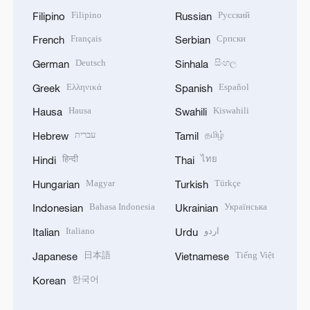
Filipino
Русский
Filipino
Russian
Français
Српски
French
Serbian
Deutsch
සිංහල
German
Sinhala
Ελληνικά
Español
Greek
Spanish
Hausa
Kiswahili
Hausa
Swahili
עברית
தமிழ்
Hebrew
Tamil
हिन्दी
ไทย
Hindi
Thai
Magyar
Türkçe
Hungarian
Turkish
Bahasa Indonesia
Українська
Indonesian
Ukrainian
Italiano
اردو
Italian
Urdu
日本語
Tiếng Việt
Japanese
Vietnamese
한국어
Korean