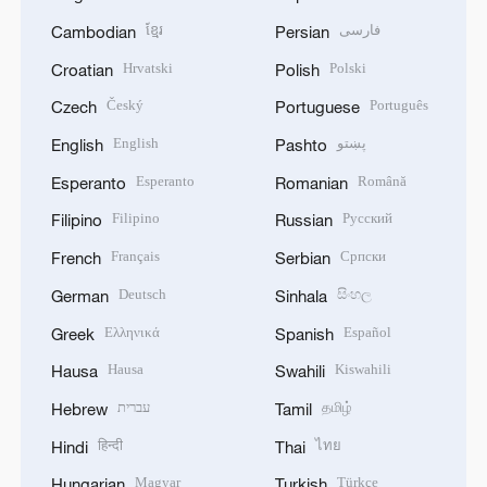
ខ្មែរ
فارسی
Cambodian
Persian
Hrvatski
Polski
Croatian
Polish
Český
Português
Czech
Portuguese
English
پښتو
English
Pashto
Esperanto
Română
Esperanto
Romanian
Filipino
Русский
Filipino
Russian
Français
Српски
French
Serbian
Deutsch
සිංහල
German
Sinhala
Ελληνικά
Español
Greek
Spanish
Hausa
Kiswahili
Hausa
Swahili
עברית
தமிழ்
Hebrew
Tamil
हिन्दी
ไทย
Hindi
Thai
Magyar
Türkçe
Hungarian
Turkish