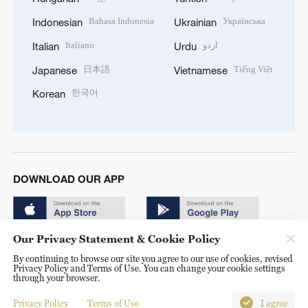
Bahasa Indonesia
Українська
Indonesian
Ukrainian
Italiano
اردو
Italian
Urdu
日本語
Tiếng Việt
Japanese
Vietnamese
한국어
Korean
DOWNLOAD OUR APP
Our Privacy Statement & Cookie Policy
By continuing to browse our site you agree to our use of cookies, revised
Privacy Policy and Terms of Use. You can change your cookie settings
through your browser.
© China Radio International.CRI. All Rights Reserved. 16A
Shijingshan Road, Beijing, China. 100040
Privacy Policy
Terms of Use
I agree