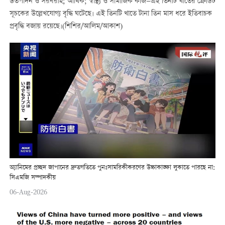
উতপাদন ও সরবরাহ; আর্থিক; স্বাস্থ্য ও সামাজিক কাজ—এই তিনটি খাতের ক্রেডিট
সূচকের উল্লেখযোগ্য বৃদ্ধি ঘটেছে। এই তিনটি খাতে টানা তিন মাস ধরে ইতিবাচক
প্রবৃদ্ধি বজায় রয়েছে।(শিশির/আলিম/আকাশ)
অ্যানিমের প্রচ্ছদ জাপানের দ্রুতগতিতে পুনঃসামরিকীকরণের উচ্চাকাঙ্ক্ষা লুকাতে পারছে না:
সিএমজি সম্পাদকীয়
06-Aug-2026