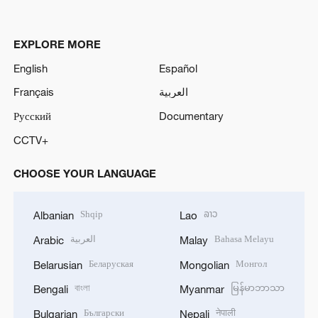
EXPLORE MORE
English
Español
Français
العربية
Русский
Documentary
CCTV+
CHOOSE YOUR LANGUAGE
Shqip
ລາວ
Albanian
Lao
العربية
Bahasa Melayu
Arabic
Malay
Беларуская
Монгол
Belarusian
Mongolian
বাংলা
မြန်မာဘာသာ
Bengali
Myanmar
Български
नेपाली
Bulgarian
Nepali