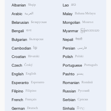
Shqip
ລາວ
Albanian
Lao
العربية
Bahasa Melayu
Arabic
Malay
Беларуская
Монгол
Belarusian
Mongolian
বাংলা
မြန်မာဘာသာ
Bengali
Myanmar
Български
नेपाली
Bulgarian
Nepali
ខ្មែរ
فارسی
Cambodian
Persian
Hrvatski
Polski
Croatian
Polish
Český
Português
Czech
Portuguese
English
پښتو
English
Pashto
Esperanto
Română
Esperanto
Romanian
Filipino
Русский
Filipino
Russian
Français
Српски
French
Serbian
Deutsch
සිංහල
German
Sinhala