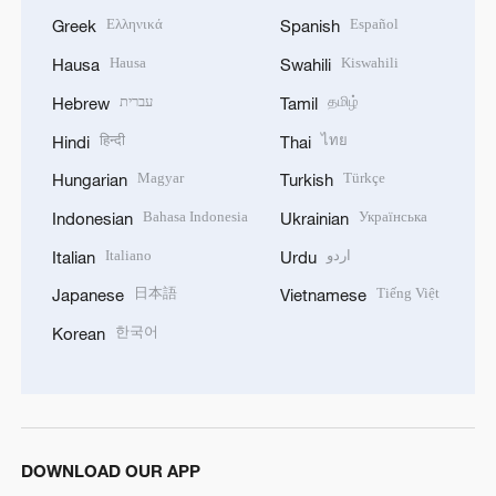
Ελληνικά
Español
Greek
Spanish
Hausa
Kiswahili
Hausa
Swahili
עברית
தமிழ்
Hebrew
Tamil
हिन्दी
ไทย
Hindi
Thai
Magyar
Türkçe
Hungarian
Turkish
Bahasa Indonesia
Українська
Indonesian
Ukrainian
Italiano
اردو
Italian
Urdu
日本語
Tiếng Việt
Japanese
Vietnamese
한국어
Korean
DOWNLOAD OUR APP