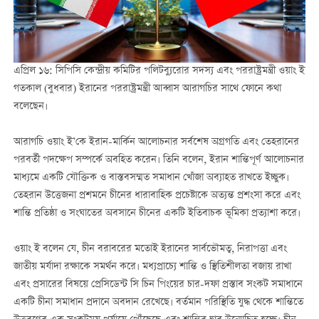
এপ্রিল ১৬: সিপিসি কেন্দ্রীয় কমিটির পলিটব্যুরোর সদস্য এবং পররাষ্ট্রমন্ত্রী ওয়াং ই
গতকাল (বুধবার) ইরানের পররাষ্ট্রমন্ত্রী আব্বাস আরাগচির সাথে ফোনে কথা
বলেছেন।
আরাগচি ওয়াং ই’কে ইরান-মার্কিন আলোচনার সর্বশেষ অগ্রগতি এবং তেহরানের
পরবর্তী পদক্ষেপ সম্পর্কে অবহিত করেন। তিনি বলেন, ইরান শান্তিপূর্ণ আলোচনার
মাধ্যমে একটি যৌক্তিক ও বাস্তবসম্মত সমাধান খোঁজা অব্যাহত রাখতে ইচ্ছুক।
তেহরান উত্তেজনা প্রশমনে চীনের ধারাবাহিক প্রচেষ্টাকে অত্যন্ত প্রশংসা করে এবং
শান্তি প্রতিষ্ঠা ও সংঘাতের অবসানে চীনের একটি ইতিবাচক ভূমিকা প্রত্যাশা করে।
ওয়াং ই বলেন যে, চীন বরাবরের মতোই ইরানের সার্বভৌমত্ব, নিরাপত্তা এবং
জাতীয় মর্যাদা রক্ষাকে সমর্থন করে। মধ্যপ্রাচ্যে শান্তি ও স্থিতিশীলতা বজায় রাখা
এবং প্রসারের বিষয়ে প্রেসিডেন্ট সি চিন পিংয়ের চার-দফা প্রস্তাব সংকট সমাধানে
একটি চীনা সমাধান প্রদানে অবদান রেখেছে। বর্তমান পরিস্থিতি যুদ্ধ থেকে শান্তিতে