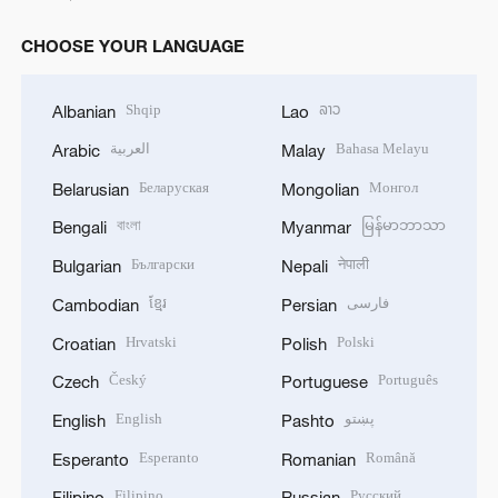
CHOOSE YOUR LANGUAGE
Shqip
ລາວ
Albanian
Lao
العربية
Bahasa Melayu
Arabic
Malay
Беларуская
Монгол
Belarusian
Mongolian
বাংলা
မြန်မာဘာသာ
Bengali
Myanmar
Български
नेपाली
Bulgarian
Nepali
ខ្មែរ
فارسی
Cambodian
Persian
Hrvatski
Polski
Croatian
Polish
Český
Português
Czech
Portuguese
English
پښتو
English
Pashto
Esperanto
Română
Esperanto
Romanian
Filipino
Русский
Filipino
Russian