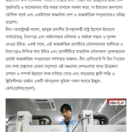
উত্তরণের এক সংকটময় পর্যায়ে পৌঁছেছে এবং শান্তির দ্বার উন্মোচিত হচ্ছে। চীন
যুদ্ধবিরতি ও আলোচনার গতি বজায় রাখাকে সমর্থন করে, যা ইরানের জনগণের
মৌলিক স্বার্থে এবং একইসাথে আঞ্চলিক দেশ ও আন্তর্জাতিক সম্প্রদায়েরও অভিন্ন
প্রত্যাশা।
চীনা পরারষ্ট্রমন্ত্রী বলেন, হরমুজ প্রণালীর উপকূলবর্তী রাষ্ট্র হিসেবে ইরানের
সার্বভৌমত্ব, নিরাপত্তা এবং আইনসম্মত অধিকার ও স্বার্থকে সম্মান ও সুরক্ষা
দেওয়া উচিত। একই সাথে, এই আন্তর্জাতিক প্রণালীতে নৌচলাচলের স্বাধীনতা ও
নিরাপত্তাও নিশ্চিত করা উচিত এবং প্রণালীটিতে স্বাভাবিক নৌচলাচল পুনরুদ্ধারের
প্রচেষ্টা আন্তর্জাতিক সম্প্রদায়ের সর্বসম্মত আহ্বান। চীন প্রেসিডেন্ট সি চিন পিংয়ের
চার-দফা প্রস্তাবের চেতনা অনুসারে ওই অঞ্চলের দেশগুলোর মধ্যে উত্তেজনা
প্রশমন ও সম্পর্ক উন্নয়নে কাজ চালিয়ে যেতে এবং মধ্যপ্রাচ্যে স্থায়ী শান্তি ও
স্থিতিশীলতা অর্জনে একটি গঠনমূলক ভূমিকা পালন করতে ইচ্ছুক।
(রুবি/হাশিম/সুবর্ণা)