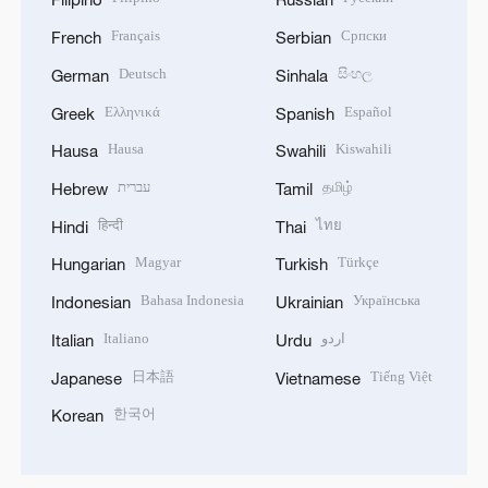
Français
Српски
French
Serbian
Deutsch
සිංහල
German
Sinhala
Ελληνικά
Español
Greek
Spanish
Hausa
Kiswahili
Hausa
Swahili
עברית
தமிழ்
Hebrew
Tamil
हिन्दी
ไทย
Hindi
Thai
Magyar
Türkçe
Hungarian
Turkish
Bahasa Indonesia
Українська
Indonesian
Ukrainian
Italiano
اردو
Italian
Urdu
日本語
Tiếng Việt
Japanese
Vietnamese
한국어
Korean