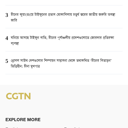
3
চীনের কুয়াংতংয়ে টাইফুনের প্রভাব মোকাবিলায় চতুর্থ স্তরের জাতীয় জরুরি অবস্থা
জারি
4
ঘনিয়ে আসছে টাইফুন বাভি, চীনের পূর্বাঞ্চলীয় প্রদেশগুলোতে জোরদার প্রতিরক্ষা
ব্যবস্থা
5
গ্লোবল সাউথ দেশগুলোর শিল্পায়ন সম্ভাবনা থেকে তথাকথিত ‘চীনের বিতাড়ন’
ভিত্তিহীন: চীনা মুখপাত্র
EXPLORE MORE