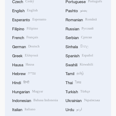
Český
Português
Czech
Portuguese
English
پښتو
English
Pashto
Esperanto
Română
Esperanto
Romanian
Filipino
Русский
Filipino
Russian
Français
Српски
French
Serbian
Deutsch
සිංහල
German
Sinhala
Ελληνικά
Español
Greek
Spanish
Hausa
Kiswahili
Hausa
Swahili
עברית
தமிழ்
Hebrew
Tamil
हिन्दी
ไทย
Hindi
Thai
Magyar
Türkçe
Hungarian
Turkish
Bahasa Indonesia
Українська
Indonesian
Ukrainian
Italiano
اردو
Italian
Urdu