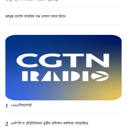
হরমুজ প্রণালি সাময়িক বন্ধ ঘোষণা করল ইরান
1
০৯২২বিদ্যাবার্তা
2
এনপিসি’র প্রতিনিধিদের তৃতীয় প্রশিক্ষণ-কর্মশালা আয়োজিত