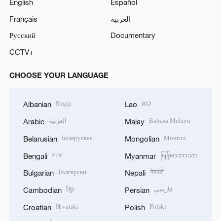
English
Español
Français
العربية
Русский
Documentary
CCTV+
CHOOSE YOUR LANGUAGE
Shqip
ລາວ
Albanian
Lao
العربية
Bahasa Melayu
Arabic
Malay
Беларуская
Монгол
Belarusian
Mongolian
বাংলা
မြန်မာဘာသာ
Bengali
Myanmar
Български
नेपाली
Bulgarian
Nepali
ខ្មែរ
فارسی
Cambodian
Persian
Hrvatski
Polski
Croatian
Polish