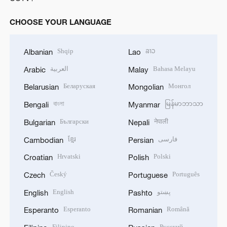
CHOOSE YOUR LANGUAGE
Shqip
ລາວ
Albanian
Lao
العربية
Bahasa Melayu
Arabic
Malay
Беларуская
Монгол
Belarusian
Mongolian
বাংলা
မြန်မာဘာသာ
Bengali
Myanmar
Български
नेपाली
Bulgarian
Nepali
ខ្មែរ
فارسی
Cambodian
Persian
Hrvatski
Polski
Croatian
Polish
Český
Português
Czech
Portuguese
English
پښتو
English
Pashto
Esperanto
Română
Esperanto
Romanian
Filipino
Русский