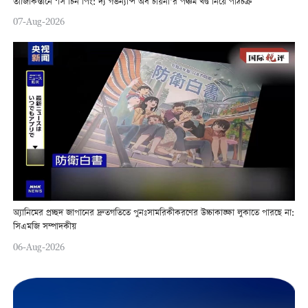
তাজিকিস্তানে ‘সি চিন পিং: দ্য গভর্ন্যান্স অব চায়না’র পঞ্চম খণ্ড নিয়ে পাঠচক্র
07-Aug-2026
অ্যানিমের প্রচ্ছদ জাপানের দ্রুতগতিতে পুনঃসামরিকীকরণের উচ্চাকাঙ্ক্ষা লুকাতে পারছে না:
সিএমজি সম্পাদকীয়
06-Aug-2026