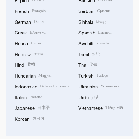
Filipino
Russian
Français
Српски
French
Serbian
Deutsch
සිංහල
German
Sinhala
Ελληνικά
Español
Greek
Spanish
Hausa
Kiswahili
Hausa
Swahili
עברית
தமிழ்
Hebrew
Tamil
हिन्दी
ไทย
Hindi
Thai
Magyar
Türkçe
Hungarian
Turkish
Bahasa Indonesia
Українська
Indonesian
Ukrainian
Italiano
اردو
Italian
Urdu
日本語
Tiếng Việt
Japanese
Vietnamese
한국어
Korean