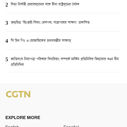
2
বিডা নির্বাহী চেয়ারম্যানের সঙ্গে চীনা রাষ্ট্রদূতের বৈঠক
3
তথ্যচিত্র "ছিংহাই-সিচাং রেলপথ: যাত্রাপথের সাক্ষাৎ" প্রকাশিত
4
সি চিন পিং ও মোজাম্বিকের প্রধানমন্ত্রীর সাক্ষাত্
5
জাতিসংঘ নিরাপত্তা পরিষদে সিনচিয়াং সম্পর্কে মার্কিন প্রতিনিধির মিথ্যাচার খণ্ডন চীন
প্রতিনিধির
EXPLORE MORE
English
Español