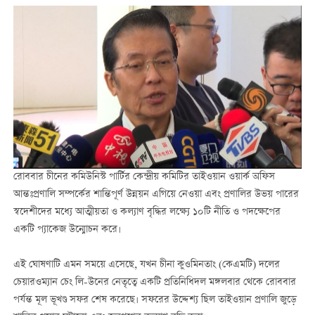
রোববার চীনের কমিউনিস্ট পার্টির কেন্দ্রীয় কমিটির তাইওয়ান ওয়ার্ক অফিস
আন্তঃপ্রণালি সম্পর্কের শান্তিপূর্ণ উন্নয়ন এগিয়ে নেওয়া এবং প্রণালির উভয় পারের
স্বদেশীদের মধ্যে আত্মীয়তা ও কল্যাণ বৃদ্ধির লক্ষ্যে ১০টি নীতি ও পদক্ষেপের
একটি প্যাকেজ উন্মোচন করে।
এই ঘোষণাটি এমন সময়ে এসেছে, যখন চীনা কুওমিনতাং (কেএমটি) দলের
চেয়ারওম্যান চেং লি-উনের নেতৃত্বে একটি প্রতিনিধিদল মঙ্গলবার থেকে রোববার
পর্যন্ত মূল ভূখণ্ড সফর শেষ করেছে। সফরের উদ্দেশ্য ছিল তাইওয়ান প্রণালি জুড়ে