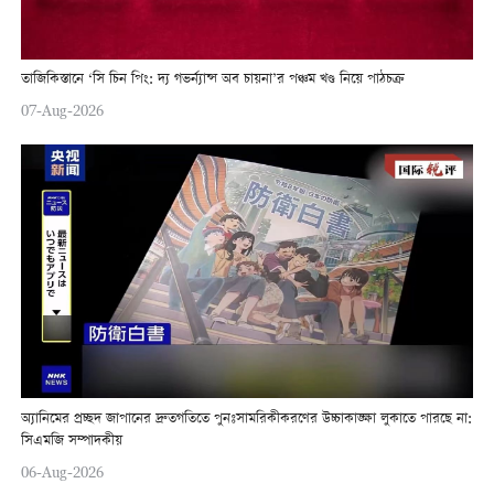
তাজিকিস্তানে ‘সি চিন পিং: দ্য গভর্ন্যান্স অব চায়না’র পঞ্চম খণ্ড নিয়ে পাঠচক্র
07-Aug-2026
অ্যানিমের প্রচ্ছদ জাপানের দ্রুতগতিতে পুনঃসামরিকীকরণের উচ্চাকাঙ্ক্ষা লুকাতে পারছে না:
সিএমজি সম্পাদকীয়
06-Aug-2026