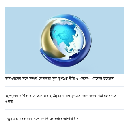
তাইওয়ানের সঙ্গে সম্পর্ক জোরদারে মূল-ভূখণ্ডের নীতি ও পদক্ষেপ প্যাকেজ উন্মোচন
হংকংয়ের আর্থিক আয়োজন: এআই উন্নয়ন ও মূল ভূখণ্ডের সঙ্গে সহযোগিতা জোরদারে
গুরুত্ব
নতুন ডাচ সরকারের সঙ্গে সম্পর্ক জোরদারে আশাবাদী চীন