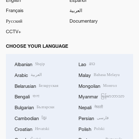
Français
العربية
Русский
Documentary
CCTV+
CHOOSE YOUR LANGUAGE
Shqip
ລາວ
Albanian
Lao
العربية
Bahasa Melayu
Arabic
Malay
Беларуская
Монгол
Belarusian
Mongolian
বাংলা
မြန်မာဘာသာ
Bengali
Myanmar
Български
नेपाली
Bulgarian
Nepali
ខ្មែរ
فارسی
Cambodian
Persian
Hrvatski
Polski
Croatian
Polish