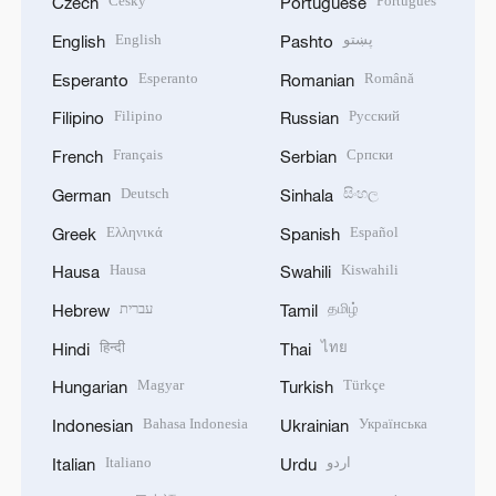
Český
Português
Czech
Portuguese
English
پښتو
English
Pashto
Esperanto
Română
Esperanto
Romanian
Filipino
Русский
Filipino
Russian
Français
Српски
French
Serbian
Deutsch
සිංහල
German
Sinhala
Ελληνικά
Español
Greek
Spanish
Hausa
Kiswahili
Hausa
Swahili
עברית
தமிழ்
Hebrew
Tamil
हिन्दी
ไทย
Hindi
Thai
Magyar
Türkçe
Hungarian
Turkish
Bahasa Indonesia
Українська
Indonesian
Ukrainian
Italiano
اردو
Italian
Urdu