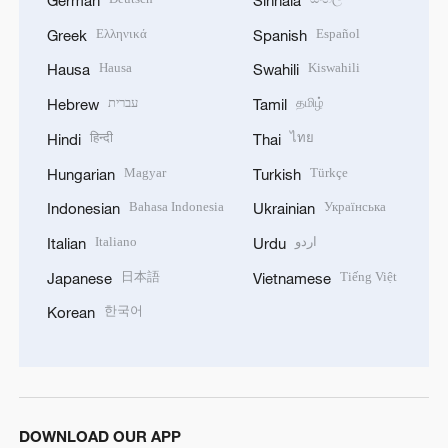
Ελληνικά
Español
Greek
Spanish
Hausa
Kiswahili
Hausa
Swahili
עברית
தமிழ்
Hebrew
Tamil
हिन्दी
ไทย
Hindi
Thai
Magyar
Türkçe
Hungarian
Turkish
Bahasa Indonesia
Українська
Indonesian
Ukrainian
Italiano
اردو
Italian
Urdu
日本語
Tiếng Việt
Japanese
Vietnamese
한국어
Korean
DOWNLOAD OUR APP