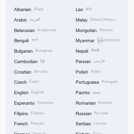
Shqip
ລາວ
Albanian
Lao
العربية
Bahasa Melayu
Arabic
Malay
Беларуская
Монгол
Belarusian
Mongolian
বাংলা
မြန်မာဘာသာ
Bengali
Myanmar
Български
नेपाली
Bulgarian
Nepali
ខ្មែរ
فارسی
Cambodian
Persian
Hrvatski
Polski
Croatian
Polish
Český
Português
Czech
Portuguese
English
پښتو
English
Pashto
Esperanto
Română
Esperanto
Romanian
Filipino
Русский
Filipino
Russian
Français
Српски
French
Serbian
Deutsch
සිංහල
German
Sinhala