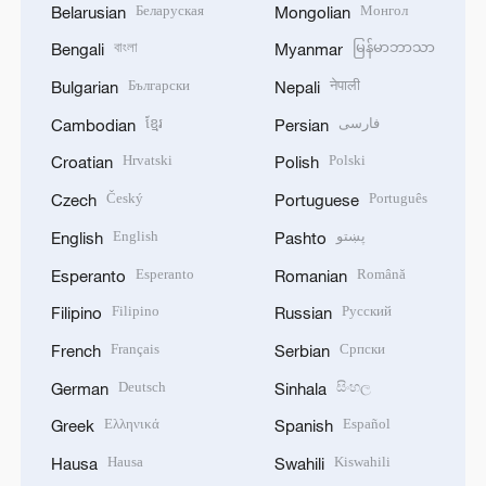
Беларуская
Монгол
Belarusian
Mongolian
বাংলা
မြန်မာဘာသာ
Bengali
Myanmar
Български
नेपाली
Bulgarian
Nepali
ខ្មែរ
فارسی
Cambodian
Persian
Hrvatski
Polski
Croatian
Polish
Český
Português
Czech
Portuguese
English
پښتو
English
Pashto
Esperanto
Română
Esperanto
Romanian
Filipino
Русский
Filipino
Russian
Français
Српски
French
Serbian
Deutsch
සිංහල
German
Sinhala
Ελληνικά
Español
Greek
Spanish
Hausa
Kiswahili
Hausa
Swahili