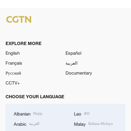
EXPLORE MORE
English
Español
Français
العربية
Русский
Documentary
CCTV+
CHOOSE YOUR LANGUAGE
Shqip
ລາວ
Albanian
Lao
العربية
Bahasa Melayu
Arabic
Malay