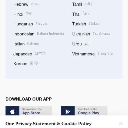
עברית
தமிழ்
Hebrew
Tamil
हिन्दी
ไทย
Hindi
Thai
Magyar
Türkçe
Hungarian
Turkish
Bahasa Indonesia
Українська
Indonesian
Ukrainian
Italiano
اردو
Italian
Urdu
日本語
Tiếng Việt
Japanese
Vietnamese
한국어
Korean
DOWNLOAD OUR APP
Our Privacy Statement & Cookie Policy