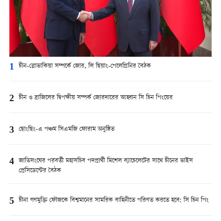
1
চীন-স্লোভাকিয়া সম্পর্কে জোর, লি ছিয়াং-পেলেগ্রিনির বৈঠক
2
চীন ও ব্রাজিলের দ্বিপক্ষীয় সম্পর্ক জোরদারের আহ্বান সি চিন পিংয়ের
3
ছোংছিং-এ পঞ্চম সিএমজি ফোরাম অনুষ্ঠিত
4
জাতিসংঘের পরবর্তী মহাসচিব পদপ্রার্থী মিশেল ব্যাচেলেটের সাথে চীনের ভাইস
প্রেসিডেন্টের বৈঠক
5
চীনা গণমুক্তি ফৌজকে বিশ্বমানের সামরিক বাহিনীতে পরিণত করতে হবে: সি চিন পিং