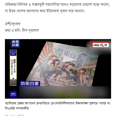
অভিজ্ঞতা বিনিময় ও বাস্তবমুখী সহযোগিতা আরও বাড়ানোর প্রত্যাশা ব্যক্ত করেন,
যা উভয় দেশের জনগণের জন্য ইতিবাচক সুফল বয়ে আনবে।
ঐশী/লুৎফর
তথ্য ও ছবি: চীনা দূতাবাস
অ্যানিমের প্রচ্ছদ জাপানের দ্রুতগতিতে পুনঃসামরিকীকরণের উচ্চাকাঙ্ক্ষা লুকাতে পারছে না:
সিএমজি সম্পাদকীয়