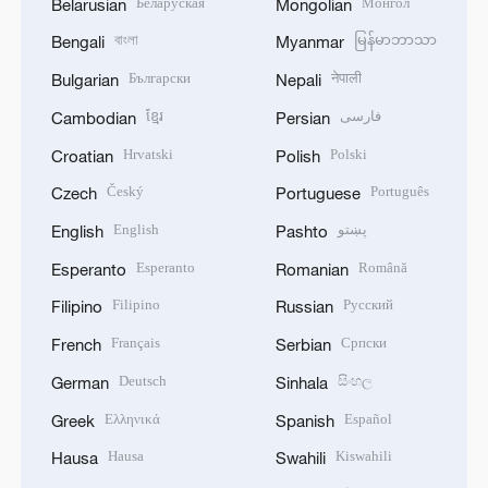
Беларуская
Монгол
Belarusian
Mongolian
বাংলা
မြန်မာဘာသာ
Bengali
Myanmar
Български
नेपाली
Bulgarian
Nepali
ខ្មែរ
فارسی
Cambodian
Persian
Hrvatski
Polski
Croatian
Polish
Český
Português
Czech
Portuguese
English
پښتو
English
Pashto
Esperanto
Română
Esperanto
Romanian
Filipino
Русский
Filipino
Russian
Français
Српски
French
Serbian
Deutsch
සිංහල
German
Sinhala
Ελληνικά
Español
Greek
Spanish
Hausa
Kiswahili
Hausa
Swahili