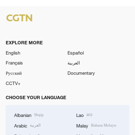
EXPLORE MORE
English
Español
Français
العربية
Русский
Documentary
CCTV+
CHOOSE YOUR LANGUAGE
Shqip
ລາວ
Albanian
Lao
العربية
Bahasa Melayu
Arabic
Malay