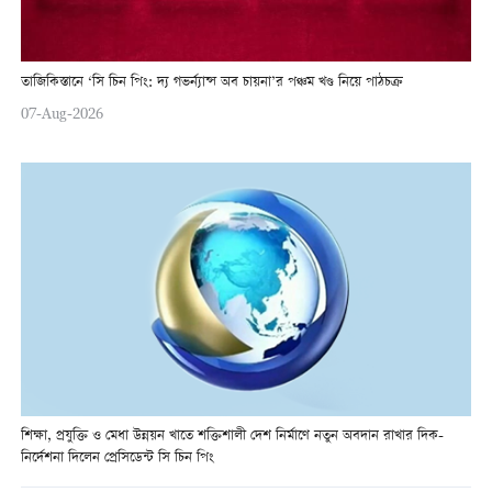
তাজিকিস্তানে ‘সি চিন পিং: দ্য গভর্ন্যান্স অব চায়না’র পঞ্চম খণ্ড নিয়ে পাঠচক্র
07-Aug-2026
শিক্ষা, প্রযুক্তি ও মেধা উন্নয়ন খাতে শক্তিশালী দেশ নির্মাণে নতুন অবদান রাখার দিক-
নির্দেশনা দিলেন প্রেসিডেন্ট সি চিন পিং