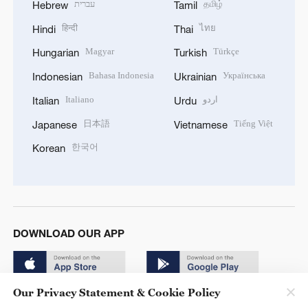
עברית
தமிழ்
Hebrew
Tamil
हिन्दी
ไทย
Hindi
Thai
Magyar
Türkçe
Hungarian
Turkish
Bahasa Indonesia
Українська
Indonesian
Ukrainian
Italiano
اردو
Italian
Urdu
日本語
Tiếng Việt
Japanese
Vietnamese
한국어
Korean
DOWNLOAD OUR APP
Our Privacy Statement & Cookie Policy