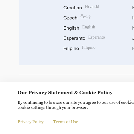
Croatian
Hrvatski
Czech
Český
English
English
Esperanto
Esperanto
Filipino
Filipino
DOWNLOAD OUR APP
Our Privacy Statement & Cookie Policy
By continuing to browse our site you agree to our use of cooki
cookie settings through your browser.
Privacy Policy
Terms of Use
© China Radio International.CRI. All Rights Reserved. 16A S