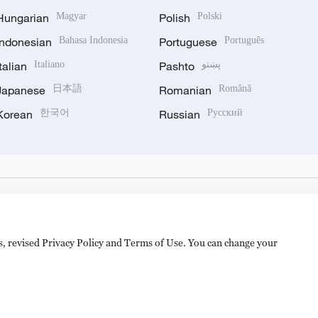
Hungarian
Magyar
Polish
Polski
Indonesian
Bahasa Indonesia
Portuguese
Português
Italian
Italiano
Pashto
پښتو
Japanese
日本語
Romanian
Română
Korean
한국어
Russian
Русский
es, revised Privacy Policy and Terms of Use. You can change your
hijingshan Road, Beijing, China. 100040