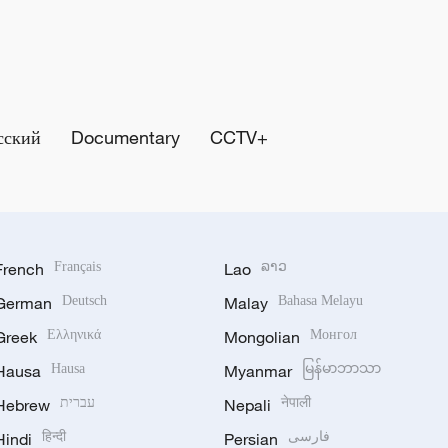
сский
Documentary
CCTV+
French
Français
Lao
ລາວ
German
Deutsch
Malay
Bahasa Melayu
Greek
Ελληνικά
Mongolian
Монгол
Hausa
Hausa
Myanmar
မြန်မာဘာသာ
Hebrew
עברית
Nepali
नेपाली
Hindi
हिन्दी
Persian
فارسی