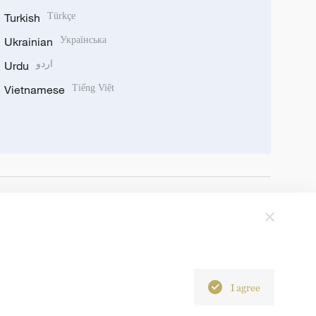
Turkish
Türkçe
Ukrainian
Українська
Urdu
اردو
Vietnamese
Tiếng Việt
I agree