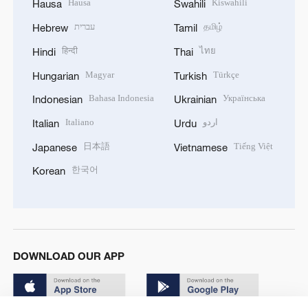
Hausa
Kiswahili
Hausa
Swahili
עברית
தமிழ்
Hebrew
Tamil
हिन्दी
ไทย
Hindi
Thai
Magyar
Türkçe
Hungarian
Turkish
Bahasa Indonesia
Українська
Indonesian
Ukrainian
Italiano
اردو
Italian
Urdu
日本語
Tiếng Việt
Japanese
Vietnamese
한국어
Korean
DOWNLOAD OUR APP