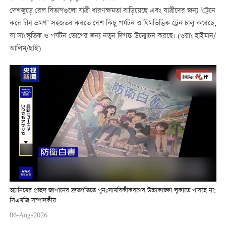
দেশজুড়ে রেল বিভাগগুলো যাত্রী ধারণক্ষমতা বাড়িয়েছে এবং যাত্রীদের জন্য ‘ট্রেনে
করে চীন ভ্রমণ’ সহজতর করতে বেশ কিছু পর্যটন ও থিমভিত্তিক ট্রেন চালু করেছে,
যা সাংস্কৃতিক ও পর্যটন ভোগের জন্য নতুন দিগন্ত উন্মোচন করছে। (ওয়াং হাইমান/
আলিম/ছাই)
অ্যানিমের প্রচ্ছদ জাপানের দ্রুতগতিতে পুনঃসামরিকীকরণের উচ্চাকাঙ্ক্ষা লুকাতে পারছে না:
সিএমজি সম্পাদকীয়
06-Aug-2026