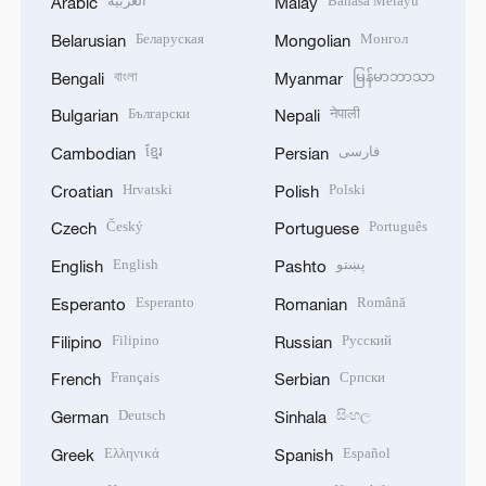
العربية
Bahasa Melayu
Arabic
Malay
Беларуская
Монгол
Belarusian
Mongolian
বাংলা
မြန်မာဘာသာ
Bengali
Myanmar
Български
नेपाली
Bulgarian
Nepali
ខ្មែរ
فارسی
Cambodian
Persian
Hrvatski
Polski
Croatian
Polish
Český
Português
Czech
Portuguese
English
پښتو
English
Pashto
Esperanto
Română
Esperanto
Romanian
Filipino
Русский
Filipino
Russian
Français
Српски
French
Serbian
Deutsch
සිංහල
German
Sinhala
Ελληνικά
Español
Greek
Spanish