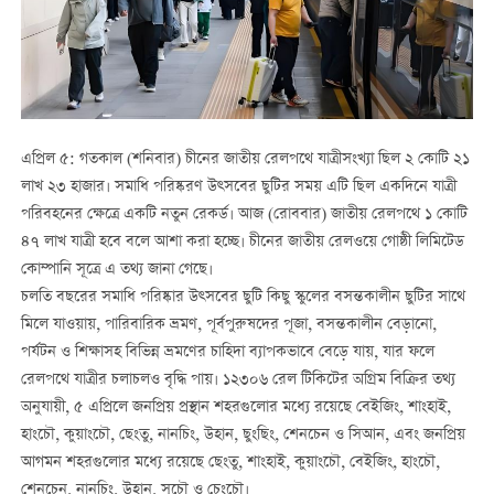
এপ্রিল ৫: গতকাল (শনিবার) চীনের জাতীয় রেলপথে যাত্রীসংখ্যা ছিল ২ কোটি ২১
লাখ ২৩ হাজার। সমাধি পরিষ্করণ উত্সবের ছুটির সময় এটি ছিল একদিনে যাত্রী
পরিবহনের ক্ষেত্রে একটি নতুন রেকর্ড। আজ (রোববার) জাতীয় রেলপথে ১ কোটি
৪৭ লাখ যাত্রী হবে বলে আশা করা হচ্ছে। চীনের জাতীয় রেলওয়ে গোষ্ঠী লিমিটেড
কোম্পানি সূত্রে এ তথ্য জানা গেছে।
চলতি বছরের সমাধি পরিষ্কার উত্সবের ছুটি কিছু স্কুলের বসন্তকালীন ছুটির সাথে
মিলে যাওয়ায়, পারিবারিক ভ্রমণ, পূর্বপুরুষদের পূজা, বসন্তকালীন বেড়ানো,
পর্যটন ও শিক্ষাসহ বিভিন্ন ভ্রমণের চাহিদা ব্যাপকভাবে বেড়ে যায়, যার ফলে
রেলপথে যাত্রীর চলাচলও বৃদ্ধি পায়। ১২৩০৬ রেল টিকিটের অগ্রিম বিক্রির তথ্য
অনুযায়ী, ৫ এপ্রিলে জনপ্রিয় প্রস্থান শহরগুলোর মধ্যে রয়েছে বেইজিং, শাংহাই,
হাংচৌ, কুয়াংচৌ, ছেংতু, নানচিং, উহান, ছুংছিং, শেনচেন ও সিআন, এবং জনপ্রিয়
আগমন শহরগুলোর মধ্যে রয়েছে ছেংতু, শাংহাই, কুয়াংচৌ, বেইজিং, হাংচৌ,
শেনচেন, নানচিং, উহান, সুচৌ ও চেংচৌ।