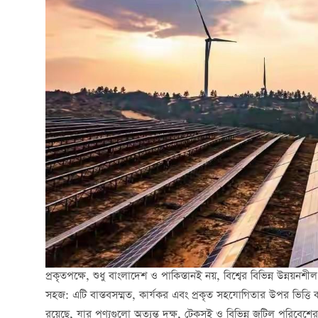
প্রকৃতপক্ষে, শুধু বাংলাদেশ ও পাকিস্তানই নয়, বিশ্বের বিভিন্ন উন্
সহজ: এটি বাস্তবসম্মত, কার্যকর এবং প্রকৃত সহযোগিতার উপর ভিত্তি ক
রয়েছে, যার পণ্যগুলো অত্যন্ত দক্ষ, টেকসই ও বিভিন্ন জটিল পরিবেশে