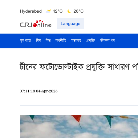
Bengaluru
35°C
22°C
Hyderabad
42°C
28°C
Mumbai
31°C
27°C
Language
মূলপাতা
চীন
বিশ্ব
অর্থনীতি
মতামত
প্রযুক্তি
জীবনযাপন
চীনের ফটোভোল্টাইক প্রযুক্তি সাধারণ 
07:11:13 04-Apr-2026