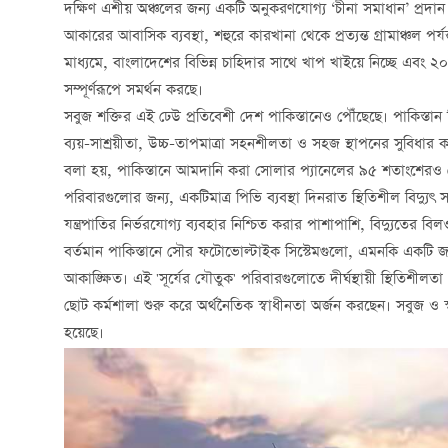
দক্ষিণ এশীয় অঞ্চলের জন্য একটি অনুকরণযোগ্য ‘চীনা সমাধান’ প্রদান 
আকারের আবাসিক ব্যবস্থা, শহুরে কারখানা থেকে প্রত্যন্ত গ্রামাঞ্চল 
মাধ্যমে, বাংলাদেশের বিভিন্ন চাহিদার সাথে খাপ খাইয়ে নিচ্ছে এবং 
সম্পূর্ণরূপে সমর্থন করছে।
সবুজ শক্তির এই ঢেউ প্রতিবেশী দেশ পাকিস্তানেও পৌঁছেছে। পাকিস্তান বিদ্য
ব্যয়-সাশ্রয়ীতা, উচ্চ-তাপমাত্রা সহনশীলতা ‌ও সহজ স্থাপনের সুবিধার 
বলা হয়, পাকিস্তানে আমদানি করা সোলার প্যানেলের ৯৫ শতাংশেরও বেশ
পরিবারগুলোর জন্য, একটিমাত্র পিভি ব্যবস্থা দিনরাত স্থিতিশীল বিদ্যু
যন্ত্রপাতির নির্ভরযোগ্য ব্যবহার নিশ্চিত করার পাশাপাশি, বিদ্যুতের বি
বর্তমান পাকিস্তানে সৌর ফটোভোল্টাইক সিস্টেমগুলো, এমনকি একটি জনপ
আকাঙ্ক্ষিত। এই 'সূর্যের যৌতুক' পরিবারগুলোতে দীর্ঘস্থায়ী স্থিতিশী
ছোট কর্মশালা শুরু করে অর্থনৈতিক স্বাধীনতা অর্জন করছেন। সবুজ ও 
হয়েছে।