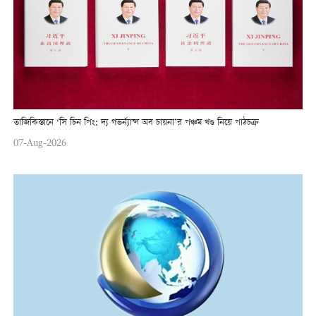
তাজিকিস্তানে ‘সি চিন পিং: দ্য গভর্ন্যান্স অব চায়না’র পঞ্চম খণ্ড নিয়ে পাঠচক্র
07-Aug-2026