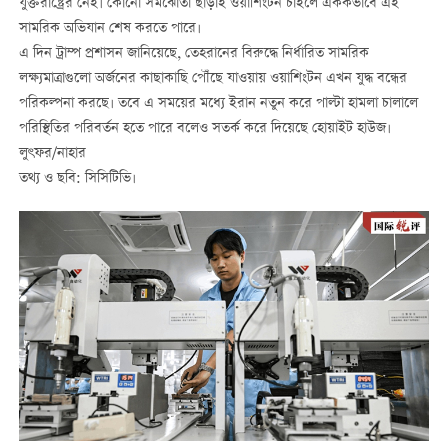
যুক্তরাষ্ট্রের নেই। কোনো সমঝোতা ছাড়াই ওয়াশিংটন চাইলে এককভাবে এই
সামরিক অভিযান শেষ করতে পারে।
এ দিন ট্রাম্প প্রশাসন জানিয়েছে, তেহরানের বিরুদ্ধে নির্ধারিত সামরিক
লক্ষ্যমাত্রাগুলো অর্জনের কাছাকাছি পৌঁছে যাওয়ায় ওয়াশিংটন এখন যুদ্ধ বন্ধের
পরিকল্পনা করছে। তবে এ সময়ের মধ্যে ইরান নতুন করে পাল্টা হামলা চালালে
পরিস্থিতির পরিবর্তন হতে পারে বলেও সতর্ক করে দিয়েছে হোয়াইট হাউজ।
লুৎফর/নাহার
তথ্য ও ছবি: সিসিটিভি।