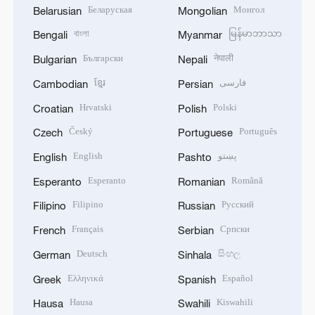
Беларуская
Монгол
Belarusian
Mongolian
বাংলা
မြန်မာဘာသာ
Bengali
Myanmar
Български
नेपाली
Bulgarian
Nepali
ខ្មែរ
فارسی
Cambodian
Persian
Hrvatski
Polski
Croatian
Polish
Český
Português
Czech
Portuguese
English
پښتو
English
Pashto
Esperanto
Română
Esperanto
Romanian
Filipino
Русский
Filipino
Russian
Français
Српски
French
Serbian
Deutsch
සිංහල
German
Sinhala
Ελληνικά
Español
Greek
Spanish
Hausa
Kiswahili
Hausa
Swahili