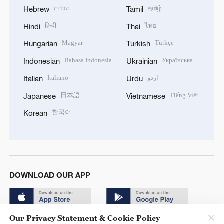
עברית
தமிழ்
Hebrew
Tamil
हिन्दी
ไทย
Hindi
Thai
Magyar
Türkçe
Hungarian
Turkish
Bahasa Indonesia
Українська
Indonesian
Ukrainian
Italiano
اردو
Italian
Urdu
日本語
Tiếng Việt
Japanese
Vietnamese
한국어
Korean
DOWNLOAD OUR APP
Our Privacy Statement & Cookie Policy