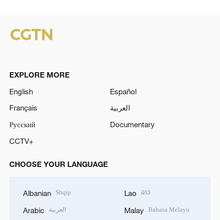
EXPLORE MORE
English
Español
Français
العربية
Русский
Documentary
CCTV+
CHOOSE YOUR LANGUAGE
Shqip
ລາວ
Albanian
Lao
العربية
Bahasa Melayu
Arabic
Malay