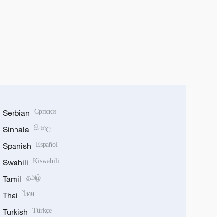
Serbian
Српски
Sinhala
සිංහල
Spanish
Español
Swahili
Kiswahili
Tamil
தமிழ்
Thai
ไทย
Turkish
Türkçe