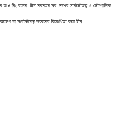
ের জবাবে মাও নিং বলেন, চীন সবসময় সব দেশের সার্বভৌমত্ব ও ভৌগোলিক
ক্ষেপ বা সার্বভৌমত্ব লঙ্ঘনের বিরোধিতা করে চীন।