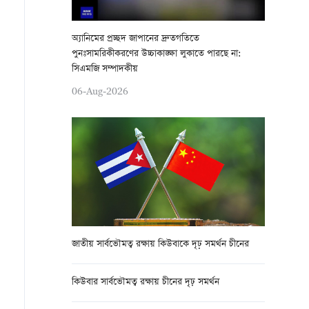
অ্যানিমের প্রচ্ছদ জাপানের দ্রুতগতিতে
পুনঃসামরিকীকরণের উচ্চাকাঙ্ক্ষা লুকাতে পারছে না:
সিএমজি সম্পাদকীয়
06-Aug-2026
জাতীয় সার্বভৌমত্ব রক্ষায় কিউবাকে দৃঢ় সমর্থন চীনের
কিউবার সার্বভৌমত্ব রক্ষায় চীনের দৃঢ় সমর্থন