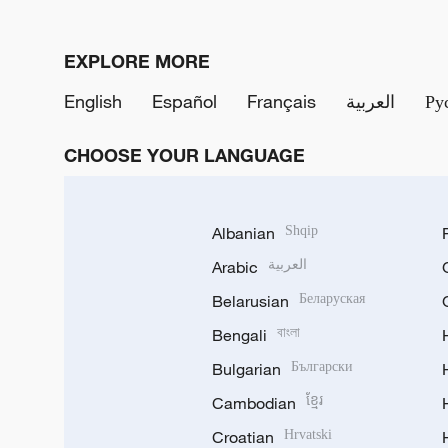
EXPLORE MORE
English
Español
Français
العربية
Ру
CHOOSE YOUR LANGUAGE
Albanian
Shqip
Arabic
العربية
Belarusian
Беларуская
Bengali
বাংলা
Bulgarian
Български
Cambodian
ខ្មែរ
Croatian
Hrvatski