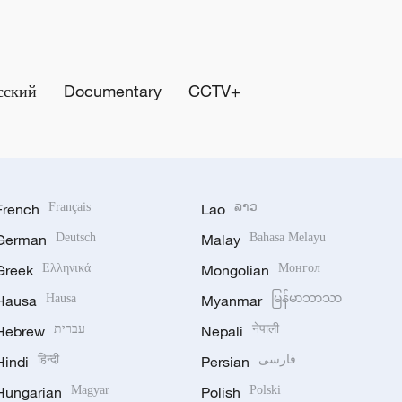
сский
Documentary
CCTV+
French
Français
Lao
ລາວ
German
Deutsch
Malay
Bahasa Melayu
Greek
Ελληνικά
Mongolian
Монгол
Hausa
Hausa
Myanmar
မြန်မာဘာသာ
Hebrew
עברית
Nepali
नेपाली
Hindi
हिन्दी
Persian
فارسی
Hungarian
Magyar
Polish
Polski