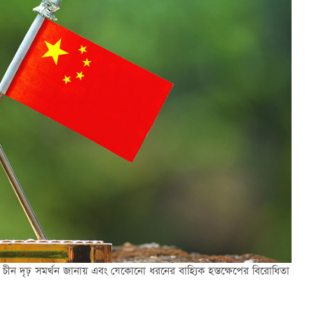
ষায় চীন দৃঢ় সমর্থন জানায় এবং যেকোনো ধরনের বাহ্যিক হস্তক্ষেপের বিরোধিতা