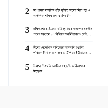
2
জাপানের সামরিক শক্তি বৃদ্ধিই তাদের নিরাপত্তা ও
আঞ্চলিক শান্তির জন্য হুমকি: চীন
3
দক্ষিণ-থেকে-উত্তরে পানি স্থানান্তর প্রকল্পের কেন্দ্রীয়
পথের মাধ্যমে ৮০ বিলিয়ন ঘনমিটারেরও বেশি
পানি স্থানান্তরিত
4
চীনের বৈদেশিক বাণিজ্যের আমদানি-রপ্তানির
পরিমাণ টানা ৫ মাস ধরে ৪ ট্রিলিয়ন ইউয়ানের
বেশি
5
উহানে সিএমজি চলচ্চিত্র সংস্কৃতি কার্নিভালের
উদ্বোধন