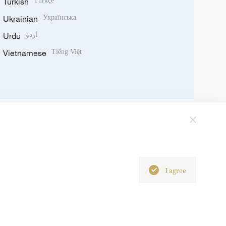
Turkish
Türkçe
Ukrainian
Українська
Urdu
اردو
Vietnamese
Tiếng Việt
I agree