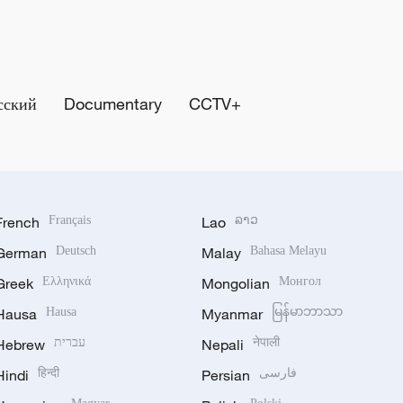
сский
Documentary
CCTV+
French
Français
Lao
ລາວ
German
Deutsch
Malay
Bahasa Melayu
Greek
Ελληνικά
Mongolian
Монгол
Hausa
Hausa
Myanmar
မြန်မာဘာသာ
Hebrew
עברית
Nepali
नेपाली
Hindi
हिन्दी
Persian
فارسی