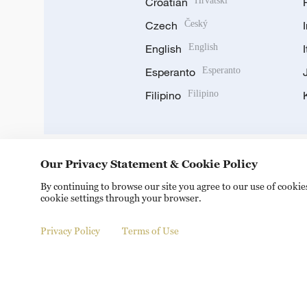
Croatian
Hrvatski
Czech
Český
English
English
Esperanto
Esperanto
Filipino
Filipino
Our Privacy Statement & Cookie Policy
DOWNLOAD OUR APP
By continuing to browse our site you agree to our use of cooki
cookie settings through your browser.
Privacy Policy
Terms of Use
© China Radio International.CRI. All Rights Reserved. 16A S