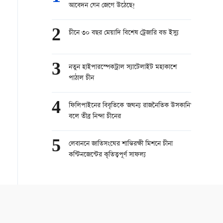
আবেদন যেন জেগে উঠেছে!
2
চীনে ৩০ বছর মেয়াদি বিশেষ ট্রেজারি বন্ড ইস্যু
3
নতুন হাইপারস্পেকট্রাল স্যাটেলাইট মহাকাশে
পাঠাল চীন
4
ফিলিপাইনের বিবৃতিকে 'জঘন্য রাজনৈতিক উসকানি'
বলে তীব্র নিন্দা চীনের
5
লেবাননে জাতিসংঘের শান্তিরক্ষী মিশনে চীনা
কন্টিনজেন্টের কৃতিত্বপূর্ণ সাফল্য