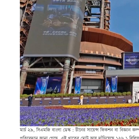
মার্চ ২৯, সিএমজি বাংলা ডেস্ক : চীনের সায়েন্স ফিকশন বা বিজ্ঞান কল্
প্রতিবেদনে জানা গেছে, এই খাতের মোট আয় দাঁড়িয়েছে ১২৬.১ বিলিয