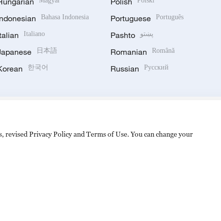
Hungarian
Magyar
Polish
Polski
Indonesian
Bahasa Indonesia
Portuguese
Português
Italian
Italiano
Pashto
پښتو
Japanese
日本語
Romanian
Română
Korean
한국어
Russian
Русский
es, revised Privacy Policy and Terms of Use. You can change your
hijingshan Road, Beijing, China. 100040