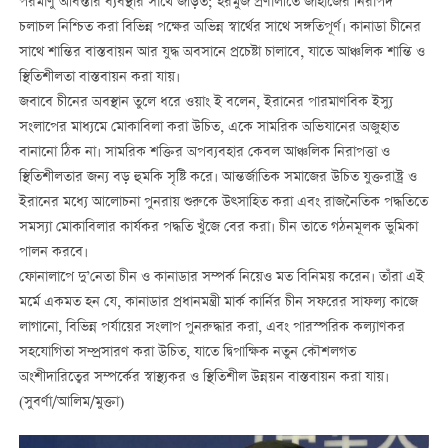
পরমাণু অবিস্তার ব্যবস্থার সাথে জড়িত; হরমুজ প্রণালীতে জাহাজের নিরাপদ
চলাচল নিশ্চিত করা বিভিন্ন পক্ষের অভিন্ন স্বার্থের সাথে সঙ্গতিপূর্ণ। কানাডা চীনের
সাথে শান্তির বাস্তবায়ন আর যুদ্ধ অবসানে প্রচেষ্টা চালাবে, যাতে আঞ্চলিক শান্তি ও
স্থিতিশীলতা বাস্তবায়ন করা যায়।
জবাবে চীনের অবস্থান তুলে ধরে ওয়াং ই বলেন, ইরানের পারমাণবিক ইস্যু
সংলাপের মাধ্যমে মোকাবিলা করা উচিত, একে সামরিক অভিযানের অজুহাত
বানানো ঠিক না। সামরিক শক্তির অপব্যবহার কেবল আঞ্চলিক নিরাপত্তা ও
স্থিতিশীলতার জন্য বড় হুমকি সৃষ্টি করে। আন্তর্জাতিক সমাজের উচিত যুক্তরাষ্ট্র ও
ইরানের মধ্যে আলোচনা পুনরায় শুরুকে উত্সাহিত করা এবং রাজনৈতিক পদ্ধতিতে
সমস্যা মোকাবিলার কার্যকর পদ্ধতি খুঁজে বের করা। চীন তাতে গঠনমূলক ভুমিকা
পালন করবে।
ফোনালাপে দু’নেতা চীন ও কানাডার সম্পর্ক নিয়েও মত বিনিময় করেন। তাঁরা এই
মর্মে একমত হন যে, কানাডার প্রধানমন্ত্রী মার্ক কার্নির চীন সফরের সাফল্য কাজে
লাগানো, বিভিন্ন পর্যায়ের সংলাপ পুনরুদ্ধার করা, এবং পারস্পরিক কল্যাণকর
সহযোগিতা সম্প্রসারণ করা উচিত, যাতে দ্বিপাক্ষিক নতুন কৌশলগত
অংশীদারিত্বের সম্পর্কের স্বাস্থ্যকর ও স্থিতিশীল উন্নয়ন বাস্তবায়ন করা যায়।
(সুবর্ণা/আলিম/মুক্তা)