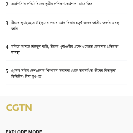
2
এনপিসি’র প্রতিনিধিদের তৃতীয় প্রশিক্ষণ-কর্মশালা আয়োজিত
3
চীনের কুয়াংতংয়ে টাইফুনের প্রভাব মোকাবিলায় চতুর্থ স্তরের জাতীয় জরুরি অবস্থা
জারি
4
ঘনিয়ে আসছে টাইফুন বাভি, চীনের পূর্বাঞ্চলীয় প্রদেশগুলোতে জোরদার প্রতিরক্ষা
ব্যবস্থা
5
গ্লোবল সাউথ দেশগুলোর শিল্পায়ন সম্ভাবনা থেকে তথাকথিত ‘চীনের বিতাড়ন’
ভিত্তিহীন: চীনা মুখপাত্র
EXPLORE MORE