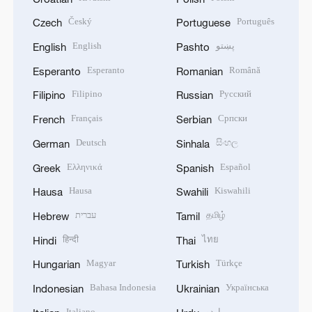
Český
Português
Czech
Portuguese
English
پښتو
English
Pashto
Esperanto
Română
Esperanto
Romanian
Filipino
Русский
Filipino
Russian
Français
Српски
French
Serbian
Deutsch
සිංහල
German
Sinhala
Ελληνικά
Español
Greek
Spanish
Hausa
Kiswahili
Hausa
Swahili
עברית
தமிழ்
Hebrew
Tamil
हिन्दी
ไทย
Hindi
Thai
Magyar
Türkçe
Hungarian
Turkish
Bahasa Indonesia
Українська
Indonesian
Ukrainian
Italiano
اردو