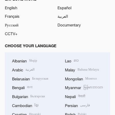
English
Español
Français
العربية
Русский
Documentary
CCTV+
CHOOSE YOUR LANGUAGE
Shqip
ລາວ
Albanian
Lao
العربية
Bahasa Melayu
Arabic
Malay
Беларуская
Монгол
Belarusian
Mongolian
বাংলা
မြန်မာဘာသာ
Bengali
Myanmar
Български
नेपाली
Bulgarian
Nepali
ខ្មែរ
فارسی
Cambodian
Persian
Hrvatski
Polski
Croatian
Polish