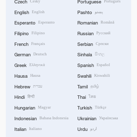
Český
Português
Czech
Portuguese
English
پښتو
English
Pashto
Esperanto
Română
Esperanto
Romanian
Filipino
Русский
Filipino
Russian
Français
Српски
French
Serbian
Deutsch
සිංහල
German
Sinhala
Ελληνικά
Español
Greek
Spanish
Hausa
Kiswahili
Hausa
Swahili
עברית
தமிழ்
Hebrew
Tamil
हिन्दी
ไทย
Hindi
Thai
Magyar
Türkçe
Hungarian
Turkish
Bahasa Indonesia
Українська
Indonesian
Ukrainian
Italiano
اردو
Italian
Urdu