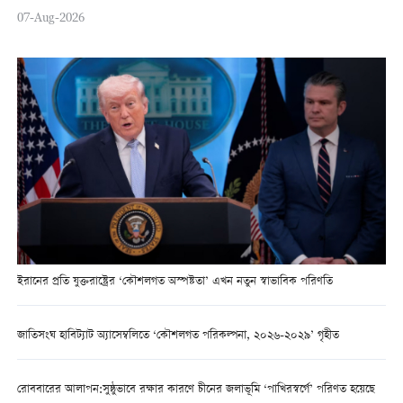
07-Aug-2026
ইরানের প্রতি যুক্তরাষ্ট্রের ‘কৌশলগত অস্পষ্টতা’ এখন নতুন স্বাভাবিক পরিণতি
জাতিসংঘ হাবিট্যাট অ্যাসেম্বলিতে ‘কৌশলগত পরিকল্পনা, ২০২৬-২০২৯’ গৃহীত
রোববারের আলাপন:সুষ্ঠুভাবে রক্ষার কারণে চীনের জলাভূমি ‘পাখিরস্বর্গে’ পরিণত হয়েছে