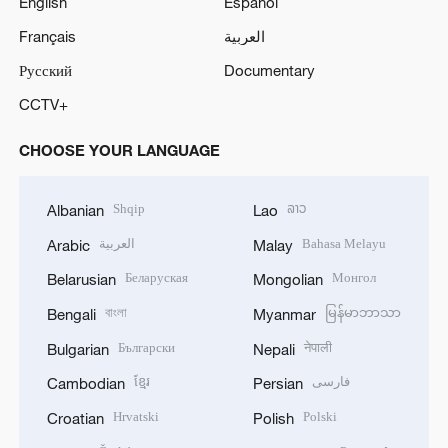
English
Español
Français
العربية
Русский
Documentary
CCTV+
CHOOSE YOUR LANGUAGE
Shqip
ລາວ
Albanian
Lao
العربية
Bahasa Melayu
Arabic
Malay
Беларуская
Монгол
Belarusian
Mongolian
বাংলা
မြန်မာဘာသာ
Bengali
Myanmar
Български
नेपाली
Bulgarian
Nepali
ខ្មែរ
فارسی
Cambodian
Persian
Hrvatski
Polski
Croatian
Polish