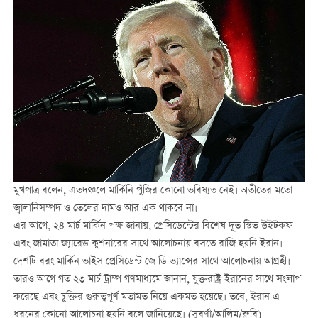
মুখপাত্র বলেন, এতদঞ্চলে মার্কিনি পুঁজির কোনো ভবিষ্যত নেই। অতীতের মতো
জ্বালানিসম্পদ ও তেলের দামও আর এক থাকবে না।
এর আগে, ২৪ মার্চ মার্কিন পক্ষ জানায়, প্রেসিডেন্টের বিশেষ দূত স্টিভ উইটকফ
এবং জামাতা জ্যারেড কুশনারের সাথে আলোচনায় বসতে রাজি হয়নি ইরান।
দেশটি বরং মার্কিন ভাইস প্রেসিডেন্ট জে ডি ভ্যান্সের সাথে আলোচনায় আগ্রহী।
তারও আগে গত ২৩ মার্চ ট্রাম্প গণমাধ্যমে জানান, যুক্তরাষ্ট্র ইরানের সাথে সংলাপ
করেছে এবং চুক্তির গুরুত্বপূর্ণ মতামত নিয়ে একমত হয়েছে। তবে, ইরান এ
ধরনের কোনো আলোচনা হয়নি বলে জানিয়েছে। (সুবর্ণা/আলিম/রুবি)