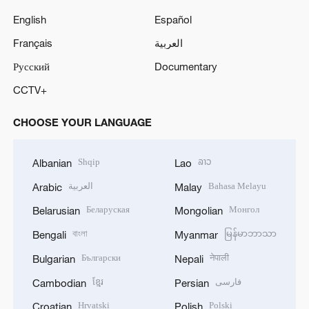
English
Español
Français
العربية
Русский
Documentary
CCTV+
CHOOSE YOUR LANGUAGE
Shqip
ລາວ
Albanian
Lao
العربية
Bahasa Melayu
Arabic
Malay
Беларуская
Монгол
Belarusian
Mongolian
বাংলা
မြန်မာဘာသာ
Bengali
Myanmar
Български
नेपाली
Bulgarian
Nepali
ខ្មែរ
فارسی
Cambodian
Persian
Hrvatski
Polski
Croatian
Polish