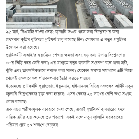
২৫ মার্চ, সিএমজি বাংলা ডেস্ক: জ্বালানি সঞ্চয় খাতে তথ্য বিশ্লেষণের জন্য
প্রথমবার কৃত্রিম বুদ্ধিমত্তা প্লাটফর্ম চালু করেছে চীন। সোমবার এ নতুন প্রযুক্তির
উদ্বোধন করা হয়েছে।
প্ল্যাটফর্মটি এআই’র স্বয়ংক্রিয় শেখার ক্ষমতা এবং বড় তথ্য উপাত্ত বিশ্লেষণের
ওপর ভিত্তি করে তৈরি করা। এর মাধ্যমে নতুন জ্বালানি সংরক্ষণ যন্ত্রে থাকা ত্রুটি,
ঝুঁকি এবং তাৎক্ষণিকভাবে শনাক্ত করা সম্ভব। যেকোন সমস্যা সমাধানে এটি নিজে
থেকেই রক্ষণাবেক্ষণ পরিকল্পনাও তৈরি করতে পারবে।
ইতোমধ্যে প্লাটফর্মটি কুয়াংতোং, ইয়ুননান, হাইনানসহ বিভিন্ন অঞ্চলের আটটি নতুন
জ্বালানি বিদ্যুৎকেন্দ্রে যুক্ত করা হয়েছে। এসব কেন্দ্রে ২৩ লাখের বেশি তথ্য সংগ্রহ
কেন্দ্র রয়েছে।
এক বছর পরীক্ষামূলক ব্যবহারে দেখা গেছে, এআই প্ল্যাটফর্ম ব্যবহারের ফলে
যান্ত্রিক ত্রুটির হার কমেছে ৩৪ শতাংশ। একই সঙ্গে নতুন জ্বালানি সরবরাহের
পরিমাণ প্রায় ৩০ শতাংশ বেড়েছে।