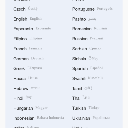
Český
Português
Czech
Portuguese
English
پښتو
English
Pashto
Esperanto
Română
Esperanto
Romanian
Filipino
Русский
Filipino
Russian
Français
Српски
French
Serbian
Deutsch
සිංහල
German
Sinhala
Ελληνικά
Español
Greek
Spanish
Hausa
Kiswahili
Hausa
Swahili
עברית
தமிழ்
Hebrew
Tamil
हिन्दी
ไทย
Hindi
Thai
Magyar
Türkçe
Hungarian
Turkish
Bahasa Indonesia
Українська
Indonesian
Ukrainian
Italiano
اردو
Italian
Urdu