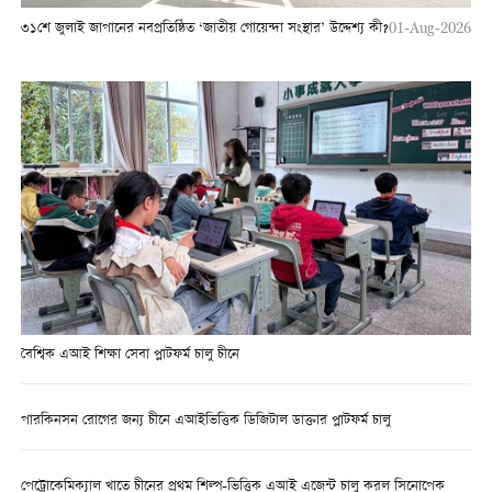
৩১শে জুলাই জাপানের নবপ্রতিষ্ঠিত ‘জাতীয় গোয়েন্দা সংস্থার’ উদ্দেশ্য কী?
01-Aug-2026
বৈশ্বিক এআই শিক্ষা সেবা প্লাটফর্ম চালু চীনে
পারকিনসন রোগের জন্য চীনে এআইভিত্তিক ডিজিটাল ডাক্তার প্লাটফর্ম চালু
পেট্রোকেমিক্যাল খাতে চীনের প্রথম শিল্প-ভিত্তিক এআই এজেন্ট চালু করল সিনোপেক