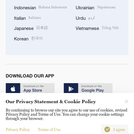
Bahasa Indonesia
Українська
Indonesian
Ukrainian
Italiano
اردو
Italian
Urdu
日本語
Tiếng Việt
Japanese
Vietnamese
한국어
Korean
DOWNLOAD OUR APP
Our Privacy Statement & Cookie Policy
By continuing to browse our site you agree to our use of cookies, revised
Privacy Policy and Terms of Use. You can change your cookie settings
through your browser.
© China Radio International.CRI. All Rights Reserved. 16A
Shijingshan Road, Beijing, China. 100040
Privacy Policy
Terms of Use
I agree