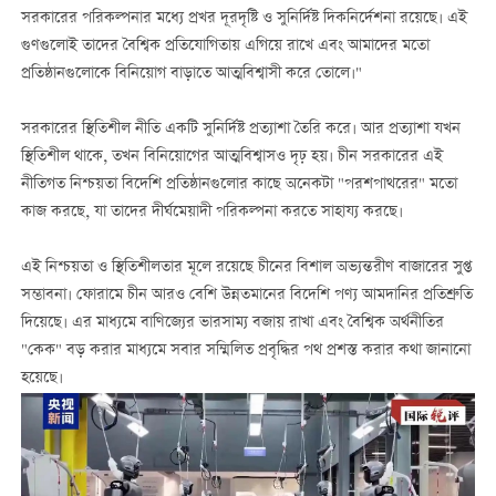
সরকারের পরিকল্পনার মধ্যে প্রখর দূরদৃষ্টি ও সুনির্দিষ্ট দিকনির্দেশনা রয়েছে। এই
গুণগুলোই তাদের বৈশ্বিক প্রতিযোগিতায় এগিয়ে রাখে এবং আমাদের মতো
প্রতিষ্ঠানগুলোকে বিনিয়োগ বাড়াতে আত্মবিশ্বাসী করে তোলে।"
সরকারের স্থিতিশীল নীতি একটি সুনির্দিষ্ট প্রত্যাশা তৈরি করে। আর প্রত্যাশা যখন
স্থিতিশীল থাকে, তখন বিনিয়োগের আত্মবিশ্বাসও দৃঢ় হয়। চীন সরকারের এই
নীতিগত নিশ্চয়তা বিদেশি প্রতিষ্ঠানগুলোর কাছে অনেকটা "পরশপাথরের" মতো
কাজ করছে, যা তাদের দীর্ঘমেয়াদী পরিকল্পনা করতে সাহায্য করছে।
এই নিশ্চয়তা ও স্থিতিশীলতার মূলে রয়েছে চীনের বিশাল অভ্যন্তরীণ বাজারের সুপ্ত
সম্ভাবনা। ফোরামে চীন আরও বেশি উন্নতমানের বিদেশি পণ্য আমদানির প্রতিশ্রুতি
দিয়েছে। এর মাধ্যমে বাণিজ্যের ভারসাম্য বজায় রাখা এবং বৈশ্বিক অর্থনীতির
"কেক" বড় করার মাধ্যমে সবার সম্মিলিত প্রবৃদ্ধির পথ প্রশস্ত করার কথা জানানো
হয়েছে।