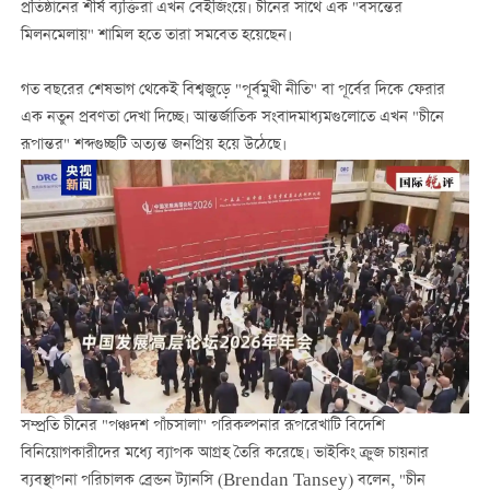
প্রতিষ্ঠানের শীর্ষ ব্যক্তিরা এখন বেইজিংয়ে। চীনের সাথে এক "বসন্তের
মিলনমেলায়" শামিল হতে তারা সমবেত হয়েছেন।
গত বছরের শেষভাগ থেকেই বিশ্বজুড়ে "পূর্বমুখী নীতি" বা পূর্বের দিকে ফেরার
এক নতুন প্রবণতা দেখা দিচ্ছে। আন্তর্জাতিক সংবাদমাধ্যমগুলোতে এখন "চীনে
রূপান্তর" শব্দগুচ্ছটি অত্যন্ত জনপ্রিয় হয়ে উঠেছে।
সম্প্রতি চীনের "পঞ্চদশ পাঁচসালা" পরিকল্পনার রূপরেখাটি বিদেশি
বিনিয়োগকারীদের মধ্যে ব্যাপক আগ্রহ তৈরি করেছে। ভাইকিং ক্রুজ চায়নার
ব্যবস্থাপনা পরিচালক ব্রেন্ডন ট্যানসি (Brendan Tansey) বলেন, "চীন