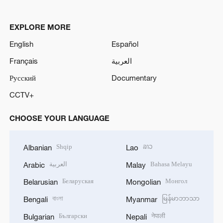
EXPLORE MORE
English
Español
Français
العربية
Русский
Documentary
CCTV+
CHOOSE YOUR LANGUAGE
Shqip
ລາວ
Albanian
Lao
العربية
Bahasa Melayu
Arabic
Malay
Беларуская
Монгол
Belarusian
Mongolian
বাংলা
မြန်မာဘာသာ
Bengali
Myanmar
Български
नेपाली
Bulgarian
Nepali