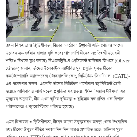
এমন নিশ্চয়তা ও স্থিতিশীলতা, চীনের "কঠোর" উদ্ভাবনী শক্তি থেকেও আসে।
উদ্ভাবন ক্রমবর্ধমান বাজার সৃষ্টি করে। পাশাপাশি চীনের অপ্রতিদ্বন্দ্বী উদ্ভাবনী
শক্তিও বিশ্বকে মুগ্ধ করছে। বিএমডব্লিউ-র প্রেসিডেন্ট অলিভার জিপসে (Oliver
Zipse) জানান, তাঁদের ইলেকট্রিক ব্যাটারির মূল প্রযুক্তি মূলত চীনের
কনটেম্পোরারি অ্যাম্পেরেক্স টেকনোলজি কোং, লিমিটেড-‘সিএটিএল’ (CATL)-
এর গবেষণার ফসল। এমনকি তাঁদের ডিজিটাল পার্সোনাল অ্যাসিস্ট্যান্ট তৈরি
হয়েছে আলিবাবার লার্জ মডেল প্রযুক্তির সহায়তায়। ‘ফিন্যান্সিয়াল টাইমস’-এর
মূল্যায়ন অনুযায়ী, চীন এখন কৃত্রিম বুদ্ধিমত্তা ও বুদ্ধিমান যন্ত্রপাতির এক বিশাল
পরীক্ষাক্ষেত্র ও ব্যারোমিটারে পরিণত হয়েছে।
এমন নিশ্চয়তা ও স্থিতিশীলতা, চীনের আরো উন্মুক্তকরণ অবস্থা থেকে উৎসারিত
হয়। চীনের উন্মুক্ত নীতির দরজা দিন দিন আরও প্রসারিত হচ্ছে। হাইনান মুক্ত