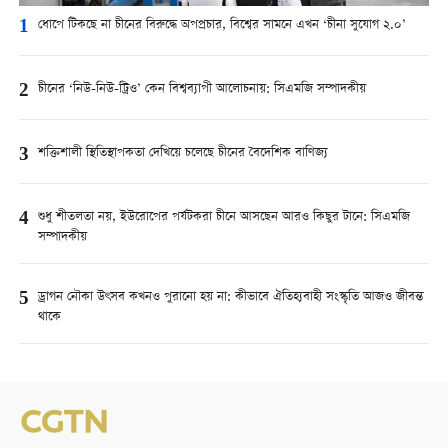
1
ধোপে টিকছে না চীনের বিরুদ্ধে অপপ্রচার, বিশ্বের সামনে এখন ‘চীনা সুযোগ ২.০’
2
চীনের ‘নিউ-নিউ-ট্রিও’ কেন বিশ্বব্যাপী আলোচনায়: সিএমজি সম্পাদকীয়
3
শক্তিশালী স্থিতিস্থাপকতা দেখিয়ে চলেছে চীনের বৈদেশিক বাণিজ্য
4
শুধু শীতলতা নয়, ইউরোপের পর্যটকরা চীনে আসছেন আরও কিছুর টানে: সিএমজি
সম্পাদকীয়
5
ড্রাগন নৌকা উৎসব কখনও পুরানো হয় না: কীভাবে ঐতিহ্যবাহী সংস্কৃতি আজও জীবন্ত
থাকে