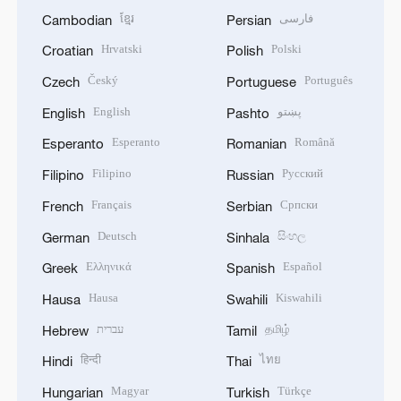
ខ្មែរ
فارسی
Cambodian
Persian
Hrvatski
Polski
Croatian
Polish
Český
Português
Czech
Portuguese
English
پښتو
English
Pashto
Esperanto
Română
Esperanto
Romanian
Filipino
Русский
Filipino
Russian
Français
Српски
French
Serbian
Deutsch
සිංහල
German
Sinhala
Ελληνικά
Español
Greek
Spanish
Hausa
Kiswahili
Hausa
Swahili
עברית
தமிழ்
Hebrew
Tamil
हिन्दी
ไทย
Hindi
Thai
Magyar
Türkçe
Hungarian
Turkish