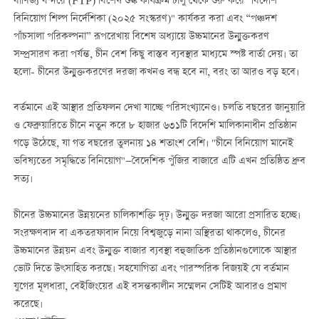
বাণিজ্য বন্দরে (FTP) বিশেষ শুল্ক কার্যক্রম চালু থেকে শুরু করে "বিদেশি
বিনিয়োগ শিল্প নির্দেশিকা (২০২৫ সংস্করণ)" কার্যকর করা এবং “পঞ্চদশ
পাঁচসালা পরিকল্পনা” রূপরেখায় বিশেষ অধ্যায়ে উচ্চমানের উন্মুক্তকরণ
সম্প্রসারণ করা পর্যন্ত, চীন বেশ কিছু বাস্তব ব্যবস্থার মাধ্যমে স্পষ্ট বার্তা দেয়। তা
হলো- চীনের উন্মুক্তকরণের দরজা কখনও বন্ধ হবে না, বরং তা আরও বড় হবে।
বর্তমানে এই আস্থার প্রতিফলন দেখা যাচ্ছে পরিসংখ্যানেও। চলতি বছরের জানুয়ারি
ও ফেব্রুয়ারিতে চীনে নতুন করে ৮ হাজার ৬৩১টি বিদেশি মালিকানাধীন প্রতিষ্ঠান
গড়ে উঠেছে, যা গত বছরের তুলনায় ১৪ শতাংশ বেশি। "চীনে বিনিয়োগ মানেই
ভবিষ্যতের সমৃদ্ধিতে বিনিয়োগ"—বৈদেশিক পুঁজির বাজারে এটি এখন প্রতিষ্ঠিত ধ্রুব
সত্য।
চীনের উচ্চমানের উন্নয়নের চালিকাশক্তি দৃঢ়। উন্মুক্ত দরজা আরো প্রসারিত হচ্ছে।
সংরক্ষণবাদ বা একতরফাবাদ নিয়ে বিশ্বজুড়ে নানা অস্থিরতা থাকলেও, চীনের
উচ্চমানের উন্নয়ন এবং উন্মুক্ত বাজার ব্যবস্থা বহুজাতিক প্রতিষ্ঠানগুলোকে আস্থার
ভোট দিতে উৎসাহিত করছে। সহযোগিতা এবং পারস্পরিক বিজয়ই যে বর্তমান
যুগের মূলধারা, বেইজিংয়ের এই বসন্তকালীন সম্মেলন সেটিই আবারও প্রমাণ
করেছে।