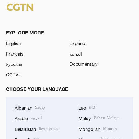
EXPLORE MORE
English
Español
Français
العربية
Русский
Documentary
CCTV+
CHOOSE YOUR LANGUAGE
Shqip
ລາວ
Albanian
Lao
العربية
Bahasa Melayu
Arabic
Malay
Беларуская
Монгол
Belarusian
Mongolian