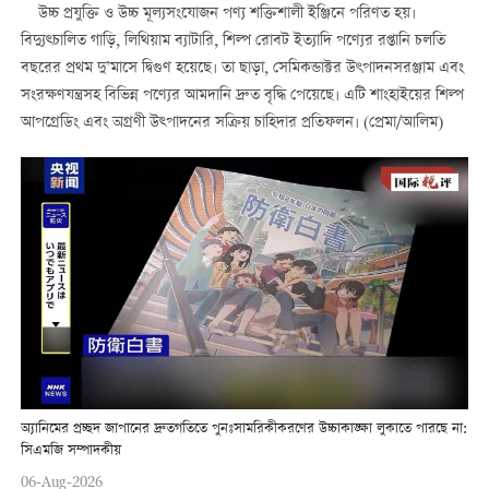
উচ্চ প্রযুক্তি ও উচ্চ মূল্যসংযোজন পণ্য শক্তিশালী ইঞ্জিনে পরিণত হয়।
বিদ্যুত্চালিত গাড়ি, লিথিয়াম ব্যাটারি, শিল্প রোবট ইত্যাদি পণ্যের রপ্তানি চলতি
বছরের প্রথম দু’মাসে দ্বিগুণ হয়েছে। তা ছাড়া, সেমিকন্ডাক্টর উৎপাদনসরঞ্জাম এবং
সংরক্ষণযন্ত্রসহ বিভিন্ন পণ্যের আমদানি দ্রুত বৃদ্ধি পেয়েছে। এটি শাংহাইয়ের শিল্প
আপগ্রেডিং এবং অগ্রণী উত্পাদনের সক্রিয় চাহিদার প্রতিফলন। (প্রেমা/আলিম)
অ্যানিমের প্রচ্ছদ জাপানের দ্রুতগতিতে পুনঃসামরিকীকরণের উচ্চাকাঙ্ক্ষা লুকাতে পারছে না:
সিএমজি সম্পাদকীয়
06-Aug-2026