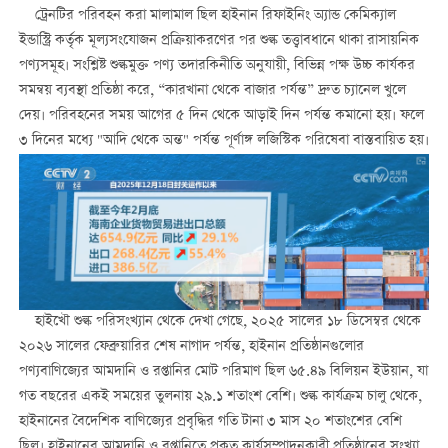
ট্রেনটির পরিবহন করা মালামাল ছিল হাইনান রিফাইনিং অ্যান্ড কেমিক্যাল
ইন্ডাস্ট্রি কর্তৃক মূল্যসংযোজন প্রক্রিয়াকরণের পর শুল্ক তত্ত্বাবধানে থাকা রাসায়নিক
পণ্যসমূহ। সংশ্লিষ্ট শুল্কমুক্ত পণ্য তদারকিনীতি অনুযায়ী, বিভিন্ন পক্ষ উচ্চ কার্যকর
সমন্বয় ব্যবস্থা প্রতিষ্ঠা করে, “কারখানা থেকে বাজার পর্যন্ত” দ্রুত চ্যানেল খুলে
দেয়। পরিবহনের সময় আগের ৫ দিন থেকে আড়াই দিন পর্যন্ত কমানো হয়। ফলে
৩ দিনের মধ্যে "আদি থেকে অন্ত" পর্যন্ত পূর্ণাঙ্গ লজিস্টিক পরিষেবা বাস্তবায়িত হয়।
হাইখৌ শুল্ক পরিসংখ্যান থেকে দেখা গেছে, ২০২৫ সালের ১৮ ডিসেম্বর থেকে
২০২৬ সালের ফেব্রুয়ারির শেষ নাগাদ পর্যন্ত, হাইনান প্রতিষ্ঠানগুলোর
পণ্যবাণিজ্যের আমদানি ও রপ্তানির মোট পরিমাণ ছিল ৬৫.৪৯ বিলিয়ন ইউয়ান, যা
গত বছরের একই সময়ের তুলনায় ২৯.১ শতাংশ বেশি। শুল্ক কার্যক্রম চালু থেকে,
হাইনানের বৈদেশিক বাণিজ্যের প্রবৃদ্ধির গতি টানা ৩ মাস ২০ শতাংশের বেশি
ছিল। হাইনানের আমদানি ও রপ্তানিতে প্রকৃত কার্যসম্পাদনকারী প্রতিষ্ঠানের সংখ্যা