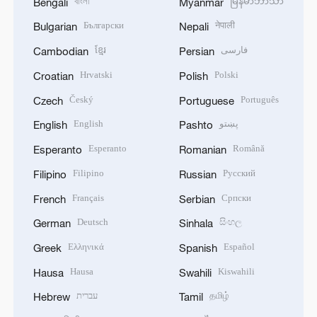
বাংলা
မြန်မာဘာသာ
Bengali
Myanmar
Български
नेपाली
Bulgarian
Nepali
ខ្មែរ
فارسی
Cambodian
Persian
Hrvatski
Polski
Croatian
Polish
Český
Português
Czech
Portuguese
English
پښتو
English
Pashto
Esperanto
Română
Esperanto
Romanian
Filipino
Русский
Filipino
Russian
Français
Српски
French
Serbian
Deutsch
සිංහල
German
Sinhala
Ελληνικά
Español
Greek
Spanish
Hausa
Kiswahili
Hausa
Swahili
עברית
தமிழ்
Hebrew
Tamil