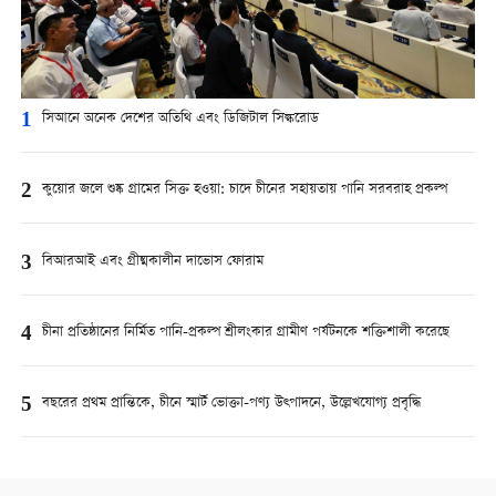
1
সিআনে অনেক দেশের অতিথি এবং ডিজিটাল সিল্করোড
2
কুয়োর জলে শুষ্ক গ্রামের সিক্ত হওয়া: চাদে চীনের সহায়তায় পানি সরবরাহ প্রকল্প
3
বিআরআই এবং গ্রীষ্মকালীন দাভোস ফোরাম
4
চীনা প্রতিষ্ঠানের নির্মিত পানি-প্রকল্প শ্রীলংকার গ্রামীণ পর্যটনকে শক্তিশালী করেছে
5
বছরের প্রথম প্রান্তিকে, চীনে স্মার্ট ভোক্তা-পণ্য উত্পাদনে, উল্লেখযোগ্য প্রবৃদ্ধি