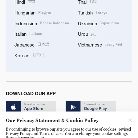
हिन्दी
ไทย
Hindi
Thai
Magyar
Türkçe
Hungarian
Turkish
Bahasa Indonesia
Українська
Indonesian
Ukrainian
Italiano
اردو
Italian
Urdu
日本語
Tiếng Việt
Japanese
Vietnamese
한국어
Korean
DOWNLOAD OUR APP
Our Privacy Statement & Cookie Policy
By continuing to browse our site you agree to our use of cookies, revised
Privacy Policy and Terms of Use. You can change your cookie settings
through your browser.