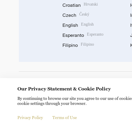
Croatian
Hrvatski
Czech
Český
English
English
Esperanto
Esperanto
Filipino
Filipino
DOWNLOAD OUR APP
Our Privacy Statement & Cookie Policy
By continuing to browse our site you agree to our use of cooki
cookie settings through your browser.
Privacy Policy
Terms of Use
© China Radio International.CRI. All Rights Reserved. 16A S