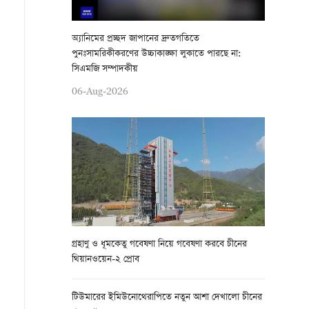
অ্যানিমের প্রচ্ছদ জাপানের দ্রুতগতিতে
পুনঃসামরিকীকরণের উচ্চাকাঙ্ক্ষা লুকাতে পারছে না:
সিএমজি সম্পাদকীয়
06-Aug-2026
গ্রহাণু ও ধূমকেতু গবেষণা নিয়ে গবেষণা করবে চীনের
থিয়ানওয়েন-২ প্রোব
টিউমারের ইমিউনোথেরাপিতে নতুন আশা দেখালো চীনের