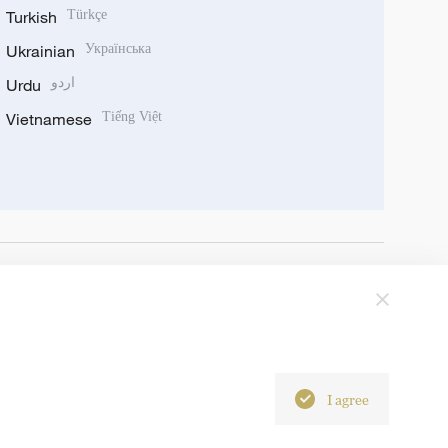
Turkish
Türkçe
Ukrainian
Українська
Urdu
اردو
Vietnamese
Tiếng Việt
I agree