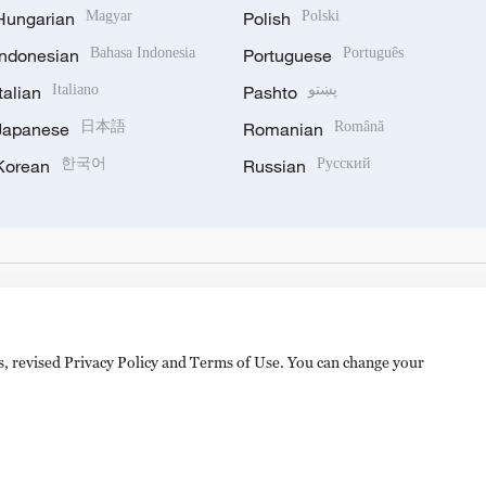
Hungarian
Magyar
Polish
Polski
Indonesian
Bahasa Indonesia
Portuguese
Português
Italian
Italiano
Pashto
پښتو
Japanese
日本語
Romanian
Română
Korean
한국어
Russian
Русский
es, revised Privacy Policy and Terms of Use. You can change your
hijingshan Road, Beijing, China. 100040