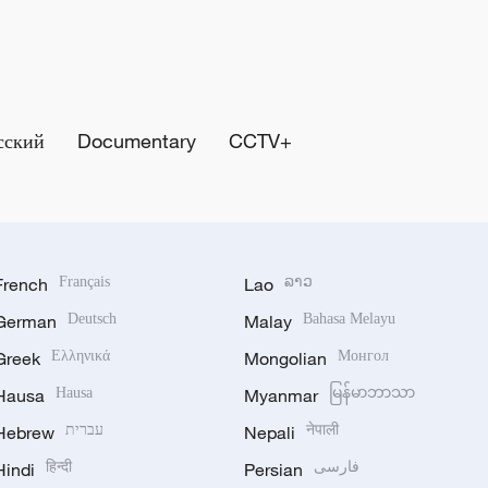
сский
Documentary
CCTV+
French
Français
Lao
ລາວ
German
Deutsch
Malay
Bahasa Melayu
Greek
Ελληνικά
Mongolian
Монгол
Hausa
Hausa
Myanmar
မြန်မာဘာသာ
Hebrew
עברית
Nepali
नेपाली
Hindi
हिन्दी
Persian
فارسی