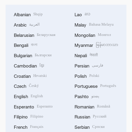
Shqip
ລາວ
Albanian
Lao
العربية
Bahasa Melayu
Arabic
Malay
Беларуская
Монгол
Belarusian
Mongolian
বাংলা
မြန်မာဘာသာ
Bengali
Myanmar
Български
नेपाली
Bulgarian
Nepali
ខ្មែរ
فارسی
Cambodian
Persian
Hrvatski
Polski
Croatian
Polish
Český
Português
Czech
Portuguese
English
پښتو
English
Pashto
Esperanto
Română
Esperanto
Romanian
Filipino
Русский
Filipino
Russian
Français
Српски
French
Serbian