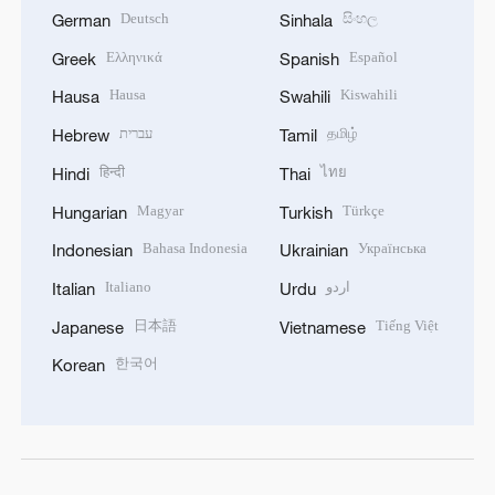
Deutsch
සිංහල
German
Sinhala
Ελληνικά
Español
Greek
Spanish
Hausa
Kiswahili
Hausa
Swahili
עברית
தமிழ்
Hebrew
Tamil
हिन्दी
ไทย
Hindi
Thai
Magyar
Türkçe
Hungarian
Turkish
Bahasa Indonesia
Українська
Indonesian
Ukrainian
Italiano
اردو
Italian
Urdu
日本語
Tiếng Việt
Japanese
Vietnamese
한국어
Korean