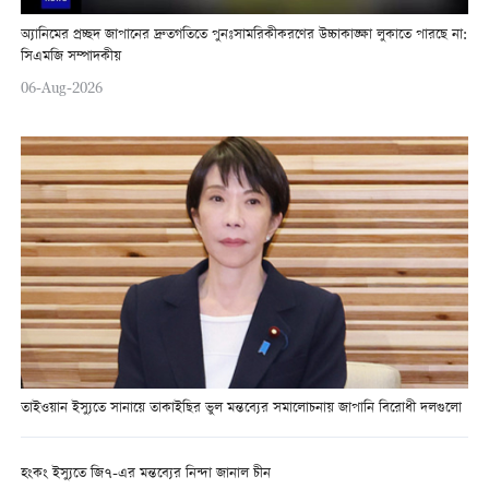
অ্যানিমের প্রচ্ছদ জাপানের দ্রুতগতিতে পুনঃসামরিকীকরণের উচ্চাকাঙ্ক্ষা লুকাতে পারছে না:
সিএমজি সম্পাদকীয়
06-Aug-2026
তাইওয়ান ইস্যুতে সানায়ে তাকাইছির ভুল মন্তব্যের সমালোচনায় জাপানি বিরোধী দলগুলো
হংকং ইস্যুতে জি৭-এর মন্তব্যের নিন্দা জানাল চীন