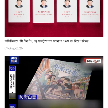
তাজিকিস্তানে ‘সি চিন পিং: দ্য গভর্ন্যান্স অব চায়না’র পঞ্চম খণ্ড নিয়ে পাঠচক্র
07-Aug-2026