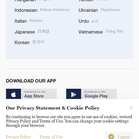
Bahasa Indonesia
Українська
Indonesian
Ukrainian
Italiano
اردو
Italian
Urdu
日本語
Tiếng Việt
Japanese
Vietnamese
한국어
Korean
DOWNLOAD OUR APP
Our Privacy Statement & Cookie Policy
By continuing to browse our site you agree to our use of cookies, revised
Privacy Policy and Terms of Use. You can change your cookie settings
through your browser.
© China Radio International.CRI. All Rights Reserved. 16A
Shijingshan Road, Beijing, China. 100040
Privacy Policy
Terms of Use
I agree