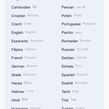
ខ្មែរ
فارسی
Cambodian
Persian
Hrvatski
Polski
Croatian
Polish
Český
Português
Czech
Portuguese
English
پښتو
English
Pashto
Esperanto
Română
Esperanto
Romanian
Filipino
Русский
Filipino
Russian
Français
Српски
French
Serbian
Deutsch
සිංහල
German
Sinhala
Ελληνικά
Español
Greek
Spanish
Hausa
Kiswahili
Hausa
Swahili
עברית
தமிழ்
Hebrew
Tamil
हिन्दी
ไทย
Hindi
Thai
Magyar
Türkçe
Hungarian
Turkish