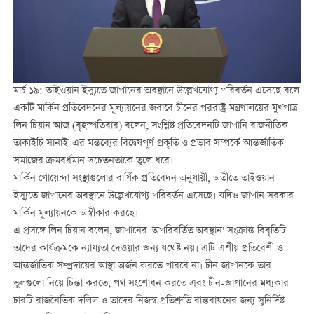
মার্চ ১৯: তাইওয়ান ইস্যুতে জাপানের অবস্থানে উল্লেখযোগ্য পরিবর্তন এসেছে বলে
একটি মার্কিন প্রতিবেদনের মূল্যায়নের জবাবে চীনের পররাষ্ট্র মন্ত্রণালয়ের মুখপাত্র
লিন চিয়ান আজ (বৃহস্পতিবার) বলেন, সংশ্লিষ্ট প্রতিবেদনটি জাপানি রাজনীতিক
তাকাইচি সানাই-এর মন্তব্যের বিদ্বেষপূর্ণ প্রকৃতি ও প্রভাব সম্পর্কে আন্তর্জাতিক
সমাজের ক্রমবর্ধমান সচেতনতাকে তুলে ধরে।
মার্কিন গোয়েন্দা সংস্থাগুলোর বার্ষিক প্রতিবেদন অনুযায়ী, অতীতে তাইওয়ান
ইস্যুতে জাপানের অবস্থানে উল্লেখযোগ্য পরিবর্তন এসেছে। যদিও জাপান সরকার
মার্কিন মূল্যায়নকে অস্বীকার করছে।
এ প্রসঙ্গে লিন চিয়ান বলেন, জাপানের 'অপরিবর্তিত অবস্থান' সংক্রান্ত বিবৃতিটি
তাদের কার্যক্রমকে ন্যায্যতা দেওয়ার জন্য যথেষ্ট নয়। এটি এশীয় প্রতিবেশী ও
আন্তর্জাতিক সম্প্রদায়ের আস্থা অর্জন করতে পারবে না। চীন জাপানকে তার
ভুলগুলো নিয়ে চিন্তা করতে, পথ সংশোধন করতে এবং চীন-জাপানের মধ্যকার
চারটি রাজনৈতিক দলিল ও তাদের নিজস্ব প্রতিশ্রুতি বাস্তবায়নের জন্য সুনির্দিষ্ট