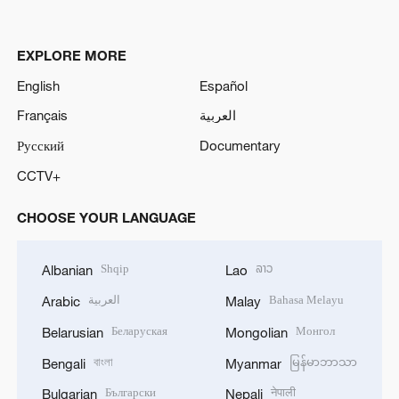
EXPLORE MORE
English
Español
Français
العربية
Русский
Documentary
CCTV+
CHOOSE YOUR LANGUAGE
Shqip
ລາວ
Albanian
Lao
العربية
Bahasa Melayu
Arabic
Malay
Беларуская
Монгол
Belarusian
Mongolian
বাংলা
မြန်မာဘာသာ
Bengali
Myanmar
Български
नेपाली
Bulgarian
Nepali