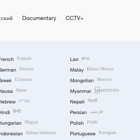
сский
Documentary
CCTV+
French
Français
Lao
ລາວ
German
Deutsch
Malay
Bahasa Melayu
Greek
Ελληνικά
Mongolian
Монгол
Hausa
Hausa
Myanmar
မြန်မာဘာသာ
Hebrew
עברית
Nepali
नेपाली
Hindi
हिन्दी
Persian
فارسی
Hungarian
Magyar
Polish
Polski
Indonesian
Bahasa Indonesia
Portuguese
Português