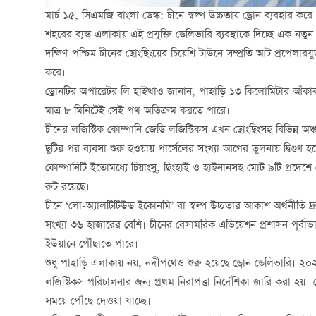
মার্চ ১৫, সিএমজি বাংলা ডেস্ক: চীনে স্বল্প উচ্চতায় ড্রোন ব্যবহার করে
শহরের ব্যস্ত এলাকায় এই প্রযুক্তি ডেলিভারি ব্যবস্থাকে দিচ্ছে এক নতুন
দক্ষিণ-পশ্চিম চীনের ছোংছিংয়ের চিয়েশি টাউনে সম্প্রতি আট প্রপেলারযু
করে।
ড্রোনটির অপারেটর লি হাইথাও জানান, পাহাড়ি ১৩ কিলোমিটার আঁকাবাঁ
মাত্র ৮ মিনিটেই সেই পথ অতিক্রম করতে পারে।
চীনের লজিস্টিক কোম্পানি জেডি লজিস্টিকস এখন ছোংছিংসহ বিভিন্ন অঞ্
ছুটির পর ব্যবসা শুরু হওয়ায় পার্সেলের সংখ্যা আগের তুলনায় দ্বিগুণ হয
কোম্পানিটি ইতোমধ্যে চিয়াংসু, ছিংহাই ও হাইনানসহ মোট ৯টি প্রদেশে 
রুট রয়েছে।
চীনে ‘লো-অ্যালটিটিউড ইকোনমি’ বা স্বল্প উচ্চতার আকাশ অর্থনীতি দ্রুত
সংখ্যা ৩৬ হাজারের বেশি। চীনের বেসামরিক এভিয়েশন প্রশাসন পূর্বাভা
ইউয়ানে পৌঁছাতে পারে।
শুধু পাহাড়ি এলাকায় নয়, নদীপথেও শুরু হয়েছে ড্রোন ডেলিভারি। ২
লজিস্টিকস পরিচালনার জন্য প্রথম নিরাপত্তা নির্দেশিকা জারি করা হয
সময়ে পৌঁছে দেওয়া যাচ্ছে।