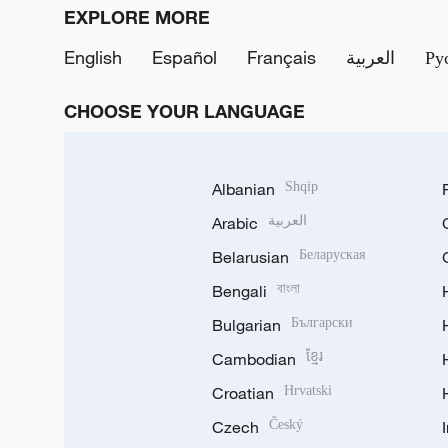
EXPLORE MORE
English
Español
Français
العربية
Ру
CHOOSE YOUR LANGUAGE
Albanian
Shqip
Arabic
العربية
Belarusian
Беларуская
Bengali
বাংলা
Bulgarian
Български
Cambodian
ខ្មែរ
Croatian
Hrvatski
Czech
Český