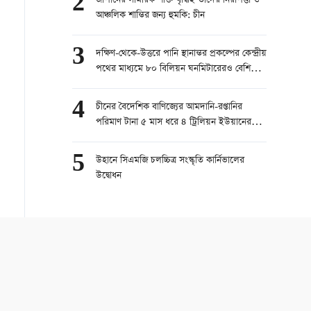
2
জাপানের সামরিক শক্তি বৃদ্ধিই তাদের নিরাপত্তা ও
আঞ্চলিক শান্তির জন্য হুমকি: চীন
3
দক্ষিণ-থেকে-উত্তরে পানি স্থানান্তর প্রকল্পের কেন্দ্রীয়
পথের মাধ্যমে ৮০ বিলিয়ন ঘনমিটারেরও বেশি
পানি স্থানান্তরিত
4
চীনের বৈদেশিক বাণিজ্যের আমদানি-রপ্তানির
পরিমাণ টানা ৫ মাস ধরে ৪ ট্রিলিয়ন ইউয়ানের
বেশি
5
উহানে সিএমজি চলচ্চিত্র সংস্কৃতি কার্নিভালের
উদ্বোধন