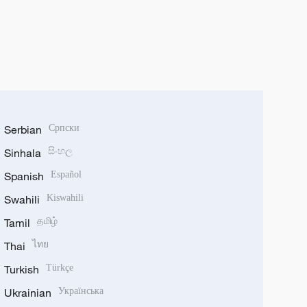
Serbian
Српски
Sinhala
සිංහල
Spanish
Español
Swahili
Kiswahili
Tamil
தமிழ்
Thai
ไทย
Turkish
Türkçe
Ukrainian
Українська