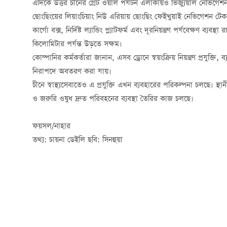
এদিকে উত্তর চীনের গ্রেট ওয়াল পর্যটন এলাকায়ও ভিজ্যুয়াল নেভিগেশন 
ছোংছিংয়ের লিয়াংচিয়াং নিউ এরিয়ায় ছোংছিং ফেইখুয়াই নেভিগেশন 
কার্গো বক্স, নির্দিষ্ট ল্যান্ডিং প্ল্যাটফর্ম এবং দূরনিয়ন্ত্রণ পর্যবেক্ষণ ব
কিলোমিটার পর্যন্ত উড়তে সক্ষম।
কোম্পানির কর্মকর্তারা জানান, এসব ড্রোনে স্বয়ংক্রিয় নিয়ন্ত্রণ প্রযুক্তি,
নিরাপদে অবতরণ করা যায়।
চীনে স্বাস্থ্যসেবাতেও এ প্রযুক্তি এখন ব্যবহারের পরিকল্পনা চলছে। স্
ও জরুরি ওষুধ দ্রুত পরিবহনের ব্যবস্থা তৈরির কাজ চলছে।
ফয়সল/নাহার
তথ্য: চায়না ডেইলি ছবি: সিনহুয়া