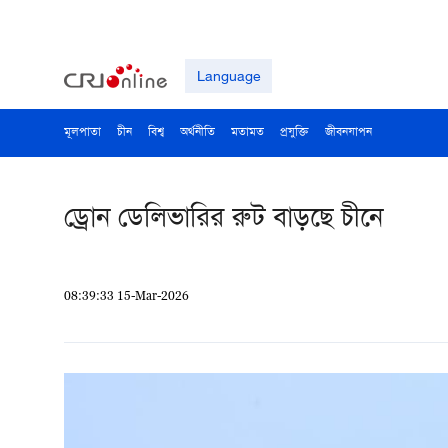
Language
মূলপাতা
চীন
বিশ্ব
অর্থনীতি
মতামত
প্রযুক্তি
জীবনযাপন
ড্রোন ডেলিভারির রুট বাড়ছে চীনে
08:39:33 15-Mar-2026