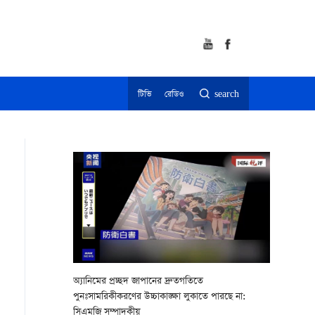
টিভি
রেডিও
search
অ্যানিমের প্রচ্ছদ জাপানের দ্রুতগতিতে
পুনঃসামরিকীকরণের উচ্চাকাঙ্ক্ষা লুকাতে পারছে না:
সিএমজি সম্পাদকীয়