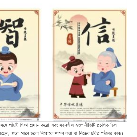
ধার সঙ্গে পাঁচটি শিক্ষা প্রদান করো এবং সহনশীল হও" নীতিটি প্রচলিত ছিল।
ন বলেছেন, 'শ্রদ্ধা' মানে হলো নিজেকে শাসন করা বা নিজের চরিত্র গঠনের কাজ।