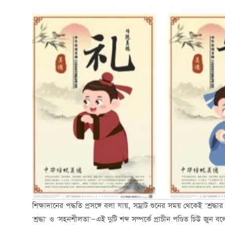
শিক্ষাদানের পদ্ধতি প্রসঙ্গে বলা যায়, সম্রাট শুনের সময় থেকেই "শ্রদ্
'শ্রদ্ধা' ও 'সহনশীলতা'—এই দুটি শব্দ সম্পর্কে প্রাচীন পণ্ডিত চিউ জু