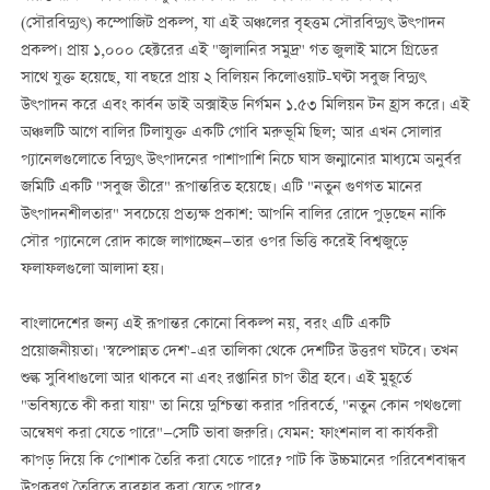
(সৌরবিদ্যুৎ) কম্পোজিট প্রকল্প, যা এই অঞ্চলের বৃহত্তম সৌরবিদ্যুৎ উৎপাদন
প্রকল্প। প্রায় ১,০০০ হেক্টরের এই "জ্বালানির সমুদ্র" গত জুলাই মাসে গ্রিডের
সাথে যুক্ত হয়েছে, যা বছরে প্রায় ২ বিলিয়ন কিলোওয়াট-ঘণ্টা সবুজ বিদ্যুৎ
উৎপাদন করে এবং কার্বন ডাই অক্সাইড নির্গমন ১.৫৩ মিলিয়ন টন হ্রাস করে। এই
অঞ্চলটি আগে বালির টিলাযুক্ত একটি গোবি মরুভূমি ছিল; আর এখন সোলার
প্যানেলগুলোতে বিদ্যুৎ উৎপাদনের পাশাপাশি নিচে ঘাস জন্মানোর মাধ্যমে অনুর্বর
জমিটি একটি "সবুজ তীরে" রূপান্তরিত হয়েছে। এটি "নতুন গুণগত মানের
উৎপাদনশীলতার" সবচেয়ে প্রত্যক্ষ প্রকাশ: আপনি বালির রোদে পুড়ছেন নাকি
সৌর প্যানেলে রোদ কাজে লাগাচ্ছেন—তার ওপর ভিত্তি করেই বিশ্বজুড়ে
ফলাফলগুলো আলাদা হয়।
বাংলাদেশের জন্য এই রূপান্তর কোনো বিকল্প নয়, বরং এটি একটি
প্রয়োজনীয়তা। 'স্বল্পোন্নত দেশ'-এর তালিকা থেকে দেশটির উত্তরণ ঘটবে। তখন
শুল্ক সুবিধাগুলো আর থাকবে না এবং রপ্তানির চাপ তীব্র হবে। এই মুহূর্তে
"ভবিষ্যতে কী করা যায়" তা নিয়ে দুশ্চিন্তা করার পরিবর্তে, "নতুন কোন পথগুলো
অন্বেষণ করা যেতে পারে"—সেটি ভাবা জরুরি। যেমন: ফাংশনাল বা কার্যকরী
কাপড় দিয়ে কি পোশাক তৈরি করা যেতে পারে? পাট কি উচ্চমানের পরিবেশবান্ধব
উপকরণ তৈরিতে ব্যবহার করা যেতে পারে?