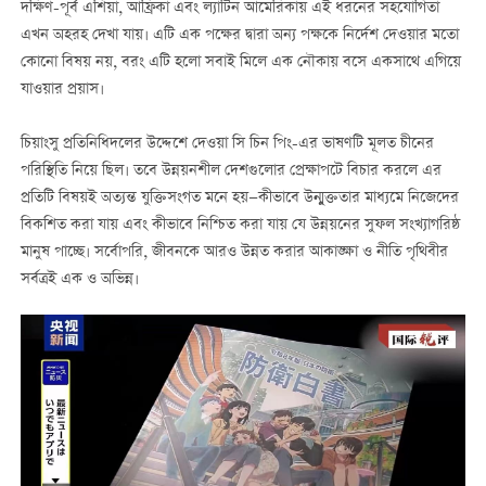
দক্ষিণ-পূর্ব এশিয়া, আফ্রিকা এবং ল্যাটিন আমেরিকায় এই ধরনের সহযোগিতা
এখন অহরহ দেখা যায়। এটি এক পক্ষের দ্বারা অন্য পক্ষকে নির্দেশ দেওয়ার মতো
কোনো বিষয় নয়, বরং এটি হলো সবাই মিলে এক নৌকায় বসে একসাথে এগিয়ে
যাওয়ার প্রয়াস।
চিয়াংসু প্রতিনিধিদলের উদ্দেশে দেওয়া সি চিন পিং-এর ভাষণটি মূলত চীনের
পরিস্থিতি নিয়ে ছিল। তবে উন্নয়নশীল দেশগুলোর প্রেক্ষাপটে বিচার করলে এর
প্রতিটি বিষয়ই অত্যন্ত যুক্তিসংগত মনে হয়—কীভাবে উন্মুক্ততার মাধ্যমে নিজেদের
বিকশিত করা যায় এবং কীভাবে নিশ্চিত করা যায় যে উন্নয়নের সুফল সংখ্যাগরিষ্ঠ
মানুষ পাচ্ছে। সর্বোপরি, জীবনকে আরও উন্নত করার আকাঙ্ক্ষা ও নীতি পৃথিবীর
সর্বত্রই এক ও অভিন্ন।