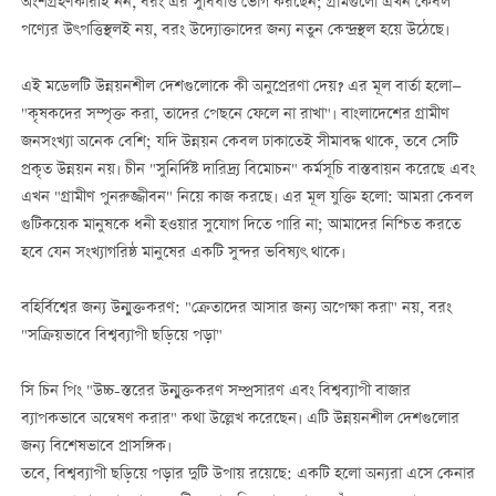
অংশগ্রহণকারীই নন, বরং এর সুবিধাও ভোগ করছেন; গ্রামগুলো এখন কেবল
পণ্যের উৎপত্তিস্থলই নয়, বরং উদ্যোক্তাদের জন্য নতুন কেন্দ্রস্থল হয়ে উঠেছে।
এই মডেলটি উন্নয়নশীল দেশগুলোকে কী অনুপ্রেরণা দেয়? এর মূল বার্তা হলো—
"কৃষকদের সম্পৃক্ত করা, তাদের পেছনে ফেলে না রাখা"। বাংলাদেশের গ্রামীণ
জনসংখ্যা অনেক বেশি; যদি উন্নয়ন কেবল ঢাকাতেই সীমাবদ্ধ থাকে, তবে সেটি
প্রকৃত উন্নয়ন নয়। চীন "সুনির্দিষ্ট দারিদ্র্য বিমোচন" কর্মসূচি বাস্তবায়ন করেছে এবং
এখন "গ্রামীণ পুনরুজ্জীবন" নিয়ে কাজ করছে। এর মূল যুক্তি হলো: আমরা কেবল
গুটিকয়েক মানুষকে ধনী হওয়ার সুযোগ দিতে পারি না; আমাদের নিশ্চিত করতে
হবে যেন সংখ্যাগরিষ্ঠ মানুষের একটি সুন্দর ভবিষ্যৎ থাকে।
বহির্বিশ্বের জন্য উন্মুক্তকরণ: "ক্রেতাদের আসার জন্য অপেক্ষা করা" নয়, বরং
"সক্রিয়ভাবে বিশ্বব্যাপী ছড়িয়ে পড়া"
সি চিন পিং "উচ্চ-স্তরের উন্মুক্তকরণ সম্প্রসারণ এবং বিশ্বব্যাপী বাজার
ব্যাপকভাবে অন্বেষণ করার" কথা উল্লেখ করেছেন। এটি উন্নয়নশীল দেশগুলোর
জন্য বিশেষভাবে প্রাসঙ্গিক।
তবে, বিশ্বব্যাপী ছড়িয়ে পড়ার দুটি উপায় রয়েছে: একটি হলো অন্যরা এসে কেনার