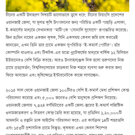
চীনের একটি উদাহরণ বিষয়টি ভালোভাবে তুলে ধরে: চীনের চিয়াংসি প্রদেশের
ওয়ানজাই জেলা, যা মূলত কৃষি উৎপাদনের জন্য পরিচিত একটি পাহাড়ি এলাকা,
ই-কমার্সের মাধ্যমে সেখানকার "মাটি"কে "সোনালি সুযোগে" রূপান্তরিত করেছে।
জিন হংমিন নামের একজন কৃষক, যিনি একসময় কেবল জমি চাষ করতেই
জানতেন, এখন তিনি তার গ্রামে একজন সুপরিচিত "ই-কমার্স পোর্টার"। তাঁর
কোম্পানি থাওবাও এবং টিকটক-এর মতো প্ল্যাটফর্মের মাধ্যমে বার্ষিক ১২ মিলিয়ন
ইউয়ানেরও বেশি বিক্রি করছে। আরও উৎসাহব্যঞ্জক দিক হলো তরুণদের নিজ
গ্রামে প্রত্যাবর্তন; বিশ্ববিদ্যালয়ের স্নাতকরা নিজ শহরে ব্যবসা শুরু করার জন্য
ফিরে আসছেন এবং কৃষিক্ষেত্রে ইন্টারনেটকে কাজে লাগাচ্ছেন।
২০১৫ সাল থেকে ওয়ানজাই জেলা ১০০টিরও বেশি ই-কমার্স মেধা প্রশিক্ষণ কেন্দ্র
পরিচালনা করেছে এবং ৫,০০০ জনেরও বেশি মানুষকে প্রশিক্ষণ দিয়েছে।
ওয়ানজাই জেলায় ৭,৩২৪ বর্গমিটারের একটি জেলা-স্তরের ই-কমার্স লজিস্টিক
গুদামজাতকরণ ও বিতরণ কেন্দ্র তৈরি করা হয়েছে, যা প্রতিদিন ১,২০,০০০টি
আমদানি ও রপ্তানি ডাক আইটেম পরিচালনা করে। এর কার্যক্রম ১৪টি শহরতলি
এবং ১৫৩টি প্রশাসনিক গ্রামে বিস্তৃত। কৃষকরা এখন কেবল শিল্পের