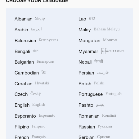
CHOOSE YOUR LANGUAGE
Shqip
ລາວ
Albanian
Lao
العربية
Bahasa Melayu
Arabic
Malay
Беларуская
Монгол
Belarusian
Mongolian
বাংলা
မြန်မာဘာသာ
Bengali
Myanmar
Български
नेपाली
Bulgarian
Nepali
ខ្មែរ
فارسی
Cambodian
Persian
Hrvatski
Polski
Croatian
Polish
Český
Português
Czech
Portuguese
English
پښتو
English
Pashto
Esperanto
Română
Esperanto
Romanian
Filipino
Русский
Filipino
Russian
Français
Српски
French
Serbian