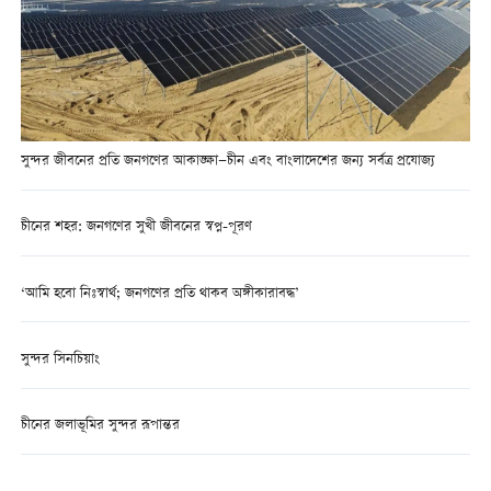
সুন্দর জীবনের প্রতি জনগণের আকাঙ্ক্ষা—চীন এবং বাংলাদেশের জন্য সর্বত্র প্রযোজ্য
চীনের শহর: জনগণের সুখী জীবনের স্বপ্ন-পূরণ
‘আমি হবো নিঃস্বার্থ; জনগণের প্রতি থাকব অঙ্গীকারাবদ্ধ’
সুন্দর সিনচিয়াং
চীনের জলাভূমির সুন্দর রূপান্তর