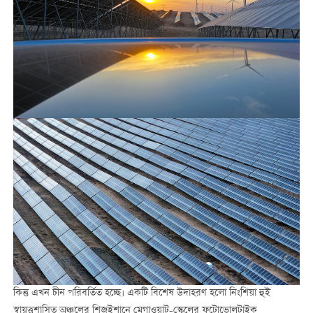
কিন্তু এখন চীন পরিবর্তিত হচ্ছে। একটি বিশেষ উদাহরণ হলো নিংশিয়া হুই
স্বায়ত্তশাসিত অঞ্চলের শিজুইশানে মেগাওয়াট-স্কেলের ফটোভোলটাইক