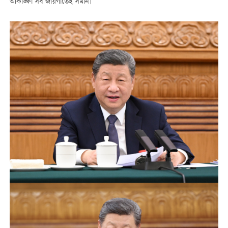
আকাঙ্ক্ষা সব জায়গাতেই সমান।