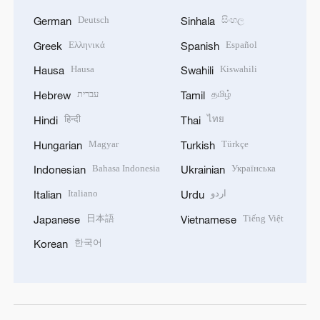
Deutsch
සිංහල
German
Sinhala
Ελληνικά
Español
Greek
Spanish
Hausa
Kiswahili
Hausa
Swahili
עברית
தமிழ்
Hebrew
Tamil
हिन्दी
ไทย
Hindi
Thai
Magyar
Türkçe
Hungarian
Turkish
Bahasa Indonesia
Українська
Indonesian
Ukrainian
Italiano
اردو
Italian
Urdu
日本語
Tiếng Việt
Japanese
Vietnamese
한국어
Korean