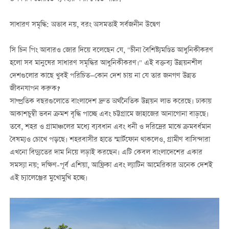
সাধারণ সমৃদ্ধি: অভাব নয়, বরং অসমতাই সর্বজনীন উদ্বেগ
সি চিন পিং আবারও জোর দিয়ে বলেছেন যে, "চীনা বৈশিষ্ট্যমণ্ডিত আধুনিকীকরণ
হলো সব মানুষের সাধারণ সমৃদ্ধির আধুনিকীকরণ।" এই বক্তব্য উন্নয়নশীল
দেশগুলোর কাছে খুবই পরিচিত—কোন দেশ চায় না যে তার জনগণ উন্নত
জীবনযাপন করুক?
সাম্প্রতিক বছরগুলোতে বাংলাদেশ দ্রুত অর্থনৈতিক উন্নয়ন লাভ করেছে। ঢাকায়
আকাশচুম্বী ভবন ক্রমশ বৃদ্ধি পাচ্ছে এবং চট্টগ্রামে জাহাজের আনাগোনা বাড়ছে।
তবে, শহর ও গ্রামাঞ্চলের মধ্যে ব্যবধান এবং ধনী ও দরিদ্রের মাঝে ক্রমবর্ধমান
বৈষম্যও চোখে পড়ছে। শহরবাসীর হাতে স্মার্টফোন থাকলেও, গ্রামীণ বাসিন্দারা
এখনো বিদ্যুতের দাম নিয়ে লড়াই করছেন। এটি কেবল বাংলাদেশের একার
সমস্যা নয়; দক্ষিণ-পূর্ব এশিয়া, আফ্রিকা এবং ল্যাটিন আমেরিকার অনেক দেশই
এই চ্যালেঞ্জের মুখোমুখি হচ্ছে।