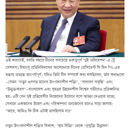
এই কারণেই, চলতি বছরে চীনের সবচেয়ে গুরুত্বপূর্ণ 'দুই অধিবেশন'-এ (টু
সেশনস) চিয়াংসু প্রতিনিধিদলের আলোচনায় চীনের প্রেসিডেন্ট সি চিন পিং-এর
মন্তব্য অত্যন্ত তাৎপর্যপূর্ণ। যদিও তিনি চীন সম্পর্কে কথা বলছিলেন, তাঁর কথাগুলো
—যেমন "নতুন গুণগত মানের উৎপাদনশীল শক্তি", "সাধারণ সমৃদ্ধি" এবং
"উন্মুক্তকরণ"—বাংলাদেশ এবং বৃহত্তর উন্নয়নশীল বিশ্বের গভীরেও প্রতিধ্বনিত
হয়। এটি যেন দুই প্রতিবেশীর নিজেদের উঠোনে বসে আড্ডা দেওয়ার মতো;
যেখানে একজনের উদ্বেগ এবং পরিকল্পনা অন্যজনের মনেও সাড়া জাগায়:
"আরে, আমিও কি ঠিক এটাই ভাবছিলাম না?"
নতুন উৎপাদনশীল শক্তির বিকাশ: "শ্রম বিক্রি" থেকে "প্রযুক্তি উদ্ভাবন"