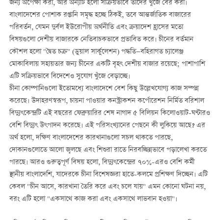
জন্য অপেক্ষা করা, আর অন্যটি হলো সক্রিয়ভাবে তাদের খুঁজে বের করা।
বাংলাদেশের পোশাক রপ্তানি সমৃদ্ধ হচ্ছে ঠিকই, তবে আন্তর্জাতিক বাজারের
পরিবর্তন, যেমন দুর্বল ইউরোপীয় অর্থনীতি এবং ক্রয়াদেশ হ্রাসের মতো
বিষয়গুলো দেশীয় বাজারকে নেতিবাচকভাবে প্রভাবিত করে। চীনের বর্তমান
কৌশল হলো "দ্বৈত চক্র" (ডুয়াল সার্কুলেশন) পদ্ধতি—বহিরাগত চ্যালেঞ্জ
মোকাবিলায় সহায়তার জন্য চীনের একটি বৃহৎ দেশীয় বাজার রয়েছে; পাশাপাশি
এটি সক্রিয়ভাবে বিদেশেও সুযোগ খুঁজে বেড়াচ্ছে।
চীনা কোম্পানিগুলো ইতোমধ্যে বাংলাদেশে বেশ কিছু উল্লেখযোগ্য কাজ সম্পন্ন
করেছে। উদাহরণস্বরূপ, চায়না পাওয়ার কনস্ট্রাকশন কর্পোরেশন নির্মিত বরিশাল
বিদ্যুৎকেন্দ্রটি এই বছরের ফেব্রুয়ারির শেষ নাগাদ ৫ বিলিয়ন কিলোওয়াট-ঘণ্টারও
বেশি বিদ্যুৎ উৎপাদন করেছে। এই পরিসংখ্যানের পেছনে কী লুকিয়ে আছে? এর
অর্থ হলো, দক্ষিণ বাংলাদেশের কারখানাগুলো সচল থাকতে পারছে,
দোকানগুলোতে আলো জ্বলছে এবং শিশুরা রাতে নিরবচ্ছিন্নভাবে পড়ালেখা করতে
পারছে। আরও গুরুত্বপূর্ণ বিষয় হলো, বিদ্যুৎকেন্দ্রের ৭০%-এরও বেশি কর্মী
স্থানীয় বাংলাদেশি, যাদেরকে চীনা বিশেষজ্ঞরা হাতে-কলমে প্রশিক্ষণ দিচ্ছেন। এটি
কেবল "চীন আসে, কারখানা তৈরি করে এবং চলে যায়" এমন কোনো ঘটনা নয়,
বরং এটি হলো "একসাথে কাজ করা এবং একসাথে লাভবান হওয়া"।