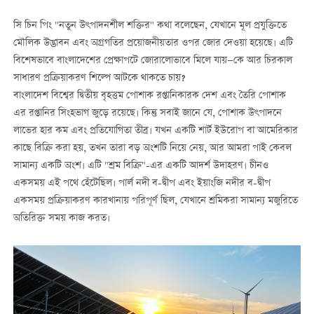
সি চিন পিং "নতুন উৎপাদনশীল শক্তির" কথা বলেছেন, যেখানে মূল প্রযুক্তিতে
মৌলিক উদ্ভাবন এবং অগ্রগতির প্রয়োজনীয়তার ওপর জোর দেওয়া হয়েছে। এটি
বিশেষভাবে বাংলাদেশের প্রেক্ষাপটে জোরালোভাবে মিলে যায়—কে আর চিরকাল
সাধারণ প্রক্রিয়াকরণ শিল্পে আটকে থাকতে চায়?
বাংলাদেশ বিশ্বের দ্বিতীয় বৃহত্তম পোশাক রপ্তানিকারক দেশ এবং তৈরি পোশাক
এর রপ্তানির সিংহভাগ জুড়ে রয়েছে। কিন্তু সবাই জানে যে, পোশাক উৎপাদনে
লাভের হার কম এবং প্রতিযোগিতা তীব্র। যখন একটি শার্ট ইউরোপ বা আমেরিকার
কাছে বিক্রি করা হয়, তখন তারা বড় অংশটি নিয়ে নেয়, আর আমরা পাই কেবল
সামান্য একটি অংশ। এটি "শ্রম বিক্রি"-এর একটি আদর্শ উদাহরণ। চীনও
একসময় এই পথে হেঁটেছিল। পার্ল নদী ব-দ্বীপ এবং ইয়াংজি নদীর ব-দ্বীপ
একসময় প্রক্রিয়াকরণ কারখানায় পরিপূর্ণ ছিল, যেখানে শ্রমিকরা সামান্য মজুরিতে
অতিরিক্ত সময় কাজ করত।