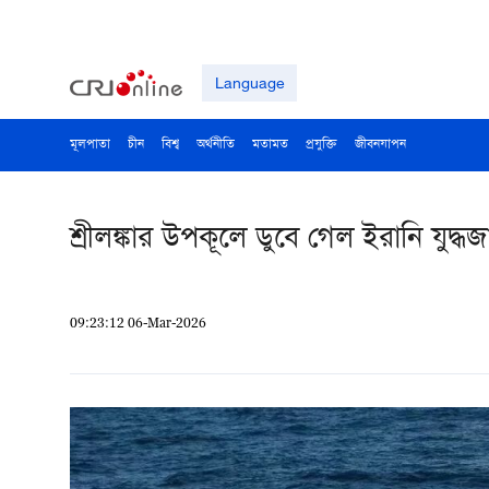
Language
মূলপাতা
চীন
বিশ্ব
অর্থনীতি
মতামত
প্রযুক্তি
জীবনযাপন
শ্রীলঙ্কার উপকূলে ডুবে গেল ইরানি যু
09:23:12 06-Mar-2026