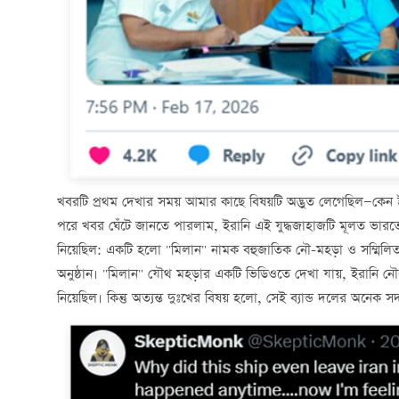
খবরটি প্রথম দেখার সময় আমার কাছে বিষয়টি অদ্ভুত লেগেছিল—কেন ইর
পরে খবর ঘেঁটে জানতে পারলাম, ইরানি এই যুদ্ধজাহাজটি মূলত ভারতের 
নিয়েছিল: একটি হলো "মিলান" নামক বহুজাতিক নৌ-মহড়া ও সম্মিলিত 
অনুষ্ঠান। "মিলান" যৌথ মহড়ার একটি ভিডিওতে দেখা যায়, ইরানি নৌব
নিয়েছিল। কিন্তু অত্যন্ত দুঃখের বিষয় হলো, সেই ব্যান্ড দলের অনেক সদ