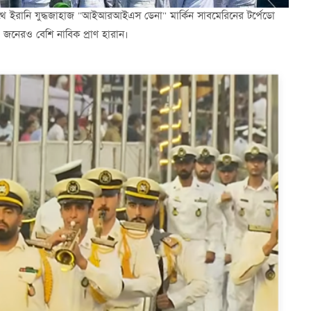
র পথে ইরানি যুদ্ধজাহাজ "আইআরআইএস ডেনা" মার্কিন সাবমেরিনের টর্পেডো
 জনেরও বেশি নাবিক প্রাণ হারান।