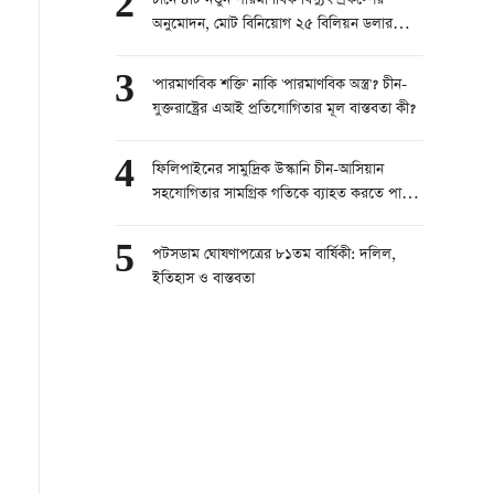
2
চীনে ৪টি নতুন পারমাণবিক বিদ্যুৎ প্রকল্পের
অনুমোদন, মোট বিনিয়োগ ২৫ বিলিয়ন ডলার
ছাড়ানোর সম্ভাবনা
3
'পারমাণবিক শক্তি' নাকি 'পারমাণবিক অস্ত্র'? চীন-
যুক্তরাষ্ট্রের এআই প্রতিযোগিতার মূল বাস্তবতা কী?
4
ফিলিপাইনের সামুদ্রিক উস্কানি চীন-আসিয়ান
সহযোগিতার সামগ্রিক গতিকে ব্যাহত করতে পারবে
না
5
পটসডাম ঘোষণাপত্রের ৮১তম বার্ষিকী: দলিল,
ইতিহাস ও বাস্তবতা