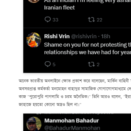
অনেক ভারতীয় অনলাইনে ক্ষোভ প্রকাশ করে বলেছেন, মার্কিন বাহিন
অবসরপ্রাপ্ত কর্মকর্তা মনমোহন বাহাদুর সামাজিক যোগাযোগমাধ্যমে দেও
কাজ "পুরোপুরি পাগলামি ও চরম অনৈতিক।" তিনি আরও বলেন, "ইরানে
জাহাজে হয়তো কোনো অস্ত্রও ছিল না।"