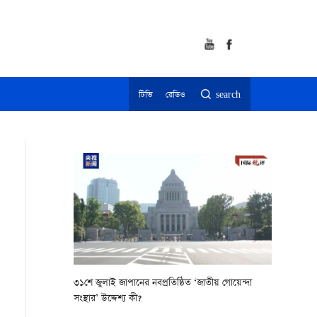
টিভি
রেডিও
search
৩১শে জুলাই জাপানের নবপ্রতিষ্ঠিত ‘জাতীয় গোয়েন্দা
সংস্থার’ উদ্দেশ্য কী?