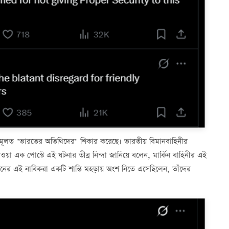
ী মূলত "ভারতের অতিথিদের" শিকার করেছে। ভারতীয় বিমানবাহিনীর
য়া এক পোস্টে এই ঘটনার তীব্র নিন্দা জানিয়ে বলেন, মার্কিন বাহিনীর এই
র এই নাবিকরা একটি শান্তি মহড়ায় অংশ নিতে এসেছিলেন, তাঁদের