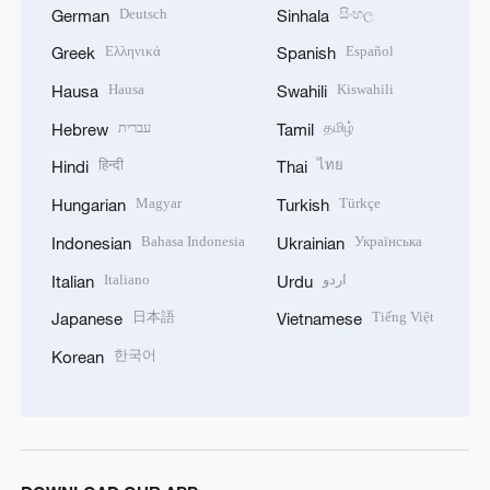
Deutsch
සිංහල
German
Sinhala
Ελληνικά
Español
Greek
Spanish
Hausa
Kiswahili
Hausa
Swahili
עברית
தமிழ்
Hebrew
Tamil
हिन्दी
ไทย
Hindi
Thai
Magyar
Türkçe
Hungarian
Turkish
Bahasa Indonesia
Українська
Indonesian
Ukrainian
Italiano
اردو
Italian
Urdu
日本語
Tiếng Việt
Japanese
Vietnamese
한국어
Korean