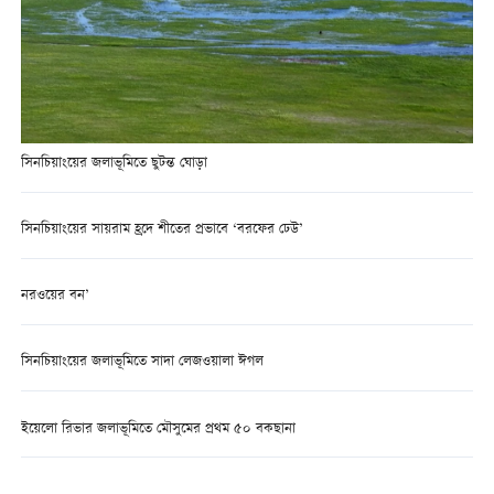
সিনচিয়াংয়ের জলাভূমিতে ছুটন্ত ঘোড়া
সিনচিয়াংয়ের সায়রাম হ্রদে শীতের প্রভাবে ‘বরফের ঢেউ’
নরওয়ের বন’
সিনচিয়াংয়ের জলাভূমিতে সাদা লেজওয়ালা ঈগল
ইয়েলো রিভার জলাভূমিতে মৌসুমের প্রথম ৫০ বকছানা