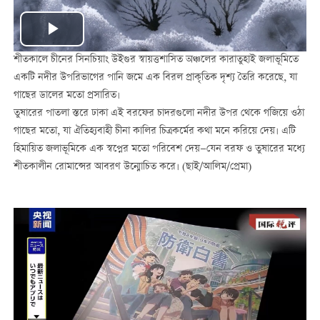
Play
শীতকালে চীনের সিনচিয়াং উইগুর স্বায়ত্তশাসিত অঞ্চলের কারাতুহাই জলাভূমিতে
Video
একটি নদীর উপরিভাগের পানি জমে এক বিরল প্রাকৃতিক দৃশ্য তৈরি করেছে, যা
গাছের ডালের মতো প্রসারিত।
তুষারের পাতলা স্তরে ঢাকা এই বরফের চাদরগুলো নদীর উপর থেকে গজিয়ে ওঠা
গাছের মতো, যা ঐতিহ্যবাহী চীনা কালির চিত্রকর্মের কথা মনে করিয়ে দেয়। এটি
হিমায়িত জলাভূমিকে এক স্বপ্নের মতো পরিবেশ দেয়—যেন বরফ ও তুষারের মধ্যে
শীতকালীন রোমান্সের আবরণ উন্মোচিত করে। (ছাই/আলিম/প্রেমা)