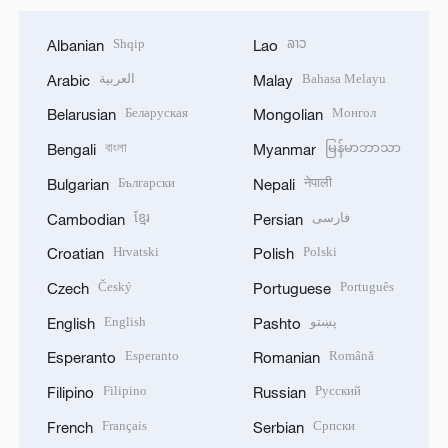
Shqip
ລາວ
Albanian
Lao
العربية
Bahasa Melayu
Arabic
Malay
Беларуская
Монгол
Belarusian
Mongolian
বাংলা
မြန်မာဘာသာ
Bengali
Myanmar
Български
नेपाली
Bulgarian
Nepali
ខ្មែរ
فارسی
Cambodian
Persian
Hrvatski
Polski
Croatian
Polish
Český
Português
Czech
Portuguese
English
پښتو
English
Pashto
Esperanto
Română
Esperanto
Romanian
Filipino
Русский
Filipino
Russian
Français
Српски
French
Serbian