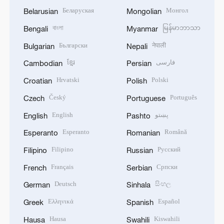
Беларуская
Монгол
Belarusian
Mongolian
বাংলা
မြန်မာဘာသာ
Bengali
Myanmar
Български
नेपाली
Bulgarian
Nepali
ខ្មែរ
فارسی
Cambodian
Persian
Hrvatski
Polski
Croatian
Polish
Český
Português
Czech
Portuguese
English
پښتو
English
Pashto
Esperanto
Română
Esperanto
Romanian
Filipino
Русский
Filipino
Russian
Français
Српски
French
Serbian
Deutsch
සිංහල
German
Sinhala
Ελληνικά
Español
Greek
Spanish
Hausa
Kiswahili
Hausa
Swahili