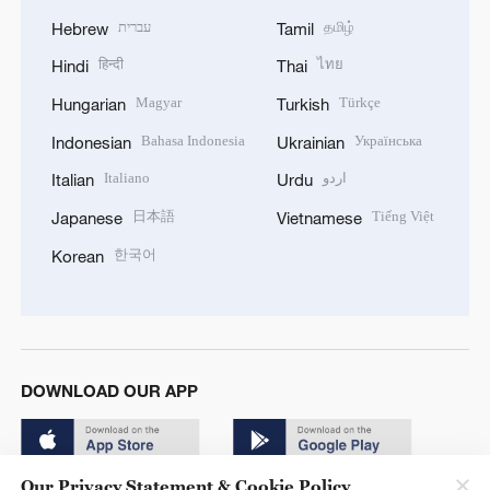
עברית
தமிழ்
Hebrew
Tamil
हिन्दी
ไทย
Hindi
Thai
Magyar
Türkçe
Hungarian
Turkish
Bahasa Indonesia
Українська
Indonesian
Ukrainian
Italiano
اردو
Italian
Urdu
日本語
Tiếng Việt
Japanese
Vietnamese
한국어
Korean
DOWNLOAD OUR APP
Our Privacy Statement & Cookie Policy