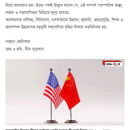
নিয়ে আলোচনা হয়। উভয় পক্ষই উল্লেখ করেন যে, এই সম্পর্ক পারস্পরিক আস্থা,
সম্মান ও সহযোগিতার ভিত্তিতে সুদৃঢ় হয়েছে।
আলোচনায় বাণিজ্য, বিনিয়োগ, অবকাঠামো উন্নয়ন, জ্বালানি, তথ্যপ্রযুক্তি, শিক্ষা ও
জনসম্পদ উন্নয়নসহ বহুমুখী সহযোগিতা বৃদ্ধির বিষয়ে মতবিনিময় হয়।
নাহার/ জেনিফার
তথ্য ও ছবি- চীনা দূতাবাস