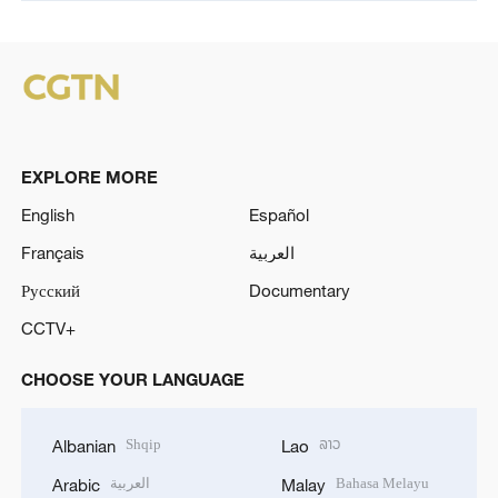
EXPLORE MORE
English
Español
Français
العربية
Русский
Documentary
CCTV+
CHOOSE YOUR LANGUAGE
Shqip
ລາວ
Albanian
Lao
العربية
Bahasa Melayu
Arabic
Malay