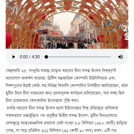
ফেব্রুয়ারি ২৫: সম্প্রতি সমাপ্ত ঘোড়ার বছরের চীনা বসন্ত উৎসব বিশ্বব্যাপী
মনোযোগ আকর্ষণ করেছে। ব্রিটিশ বহুজাতিক কোম্পানি ইউনিলিভার এবং
সিঙ্গাপুরের ইহাই কেরি-সহ বিভিন্ন বিদেশি কোম্পানির নির্বাহীরা জানিয়েছেন, তাঁরা
ছুটির দিনে চীনা বাজারের জন্য প্রচারমূলক কার্যক্রম চালিয়েছেন; যার লক্ষ্য ছিল
চীনা গ্রাহকদের কেনাকাটার উৎসাহকে পুঁজি করা।
চলতি বছরের চীনা বসন্ত উৎসব হলো ইউনেস্কোর বিশ্ব ঐতিহ্যের তালিকায়
সফলভাবে অন্তর্ভুক্তির পর অনুষ্ঠিত দ্বিতীয় বসন্ত উৎসব। ছুটির দিনগুলোতে
দেশজুড়ে আন্তঃআঞ্চলিক ভ্রমণের মোট সংখ্যা ২.৮ বিলিয়ন (২৮০ কোটি) ছাড়িয়ে
গেছে, যা গড়ে প্রতিদিন ৩১১ মিলিয়ন (৩১ কোটি ১০ লাখ) ভ্রমণ। এটি গত