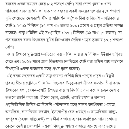
বছরের একই সময়ের চেয়ে ৮.২ শতাংশ বেশি। সারা দেশে খুচরা ও খাদ্য
পরিষেবা ব্যবসার দৈনিক বিক্রি গত বছরের একই সময়ের তুলনায় ৫.৭ শতাংশ
বৃদ্ধি পেয়েছে। দেশব্যাপী সীমান্ত পরিদর্শন কর্তৃপক্ষ চীনা ও বিদেশি নাগরিকদের
মোট ১.৭৭৯৬ মিলিয়ন (১৭ লাখ ৭৯ হাজার ৬০০) প্রবেশ ও প্রস্থান প্রক্রিয়া সম্পন্ন
করেছে। গড়ে প্রতিদিন এই সংখ্যা ছিল ১.৯৭৭ মিলিয়ন (১৯ লাখ ৭৭ হাজার), যা
গত বছরের বসন্ত উৎসবের ছুটির দিনগুলোর দৈনিক গড়ের তুলনায় ১০.১ শতাংশ
বেশি।
বসন্ত উৎসবে মুক্তিপ্রাপ্ত চলচ্চিত্রের বক্স অফিস আয় ৫.৭ বিলিয়ন ইউয়ান ছাড়িয়ে
গেছে এবং ২০২৬ সালে প্রাক-বিক্রয়সহ চলচ্চিত্রের মোট বক্স অফিস আয় বর্তমানে
বিশ্বব্যাপী একক বাজারের মধ্যে প্রথম স্থানে রয়েছে।
এই বসন্ত উৎসবের একটি উল্লেখযোগ্য বৈশিষ্ট্য ছিল পণ্যের প্রাচুর্য ও দ্বিমুখী
প্রবাহ। চীনের প্রেসিডেন্ট সি চিন পিং-এর উন্মুক্তকরণ নীতির সমর্থনে চীনা বসন্ত
উৎসবের পণ্য, যেমন—পেস্ট্রি উপহার বাক্স ও হিমায়িত বান কয়েক ডজন দেশ ও
অঞ্চলে রপ্তানি করা হয়। চীনের ড্রোন, রোবট, এআই চশমা ও অন্যান্য
প্রযুক্তিভিত্তিক জিনিসপত্র বিদেশি পর্যটকদের মধ্যে দারুণ জনপ্রিয়তা পেয়েছে।
অন্যদিকে, কানাডিয়ান লবস্টার, ইউরোপীয় রেড ওয়াইন ও আমেরিকান স্বাস্থ্য-
সম্পূরক (হেলথ সাপ্লিমেন্ট) পণ্য চীনা বাজারে ব্যাপক জনপ্রিয়তা পায়। কোনো
কোনো দেশীয় কোম্পানি অশ্ববর্ষ থিমযুক্ত পণ্যও বাজারে এনেছে এবং তাদের