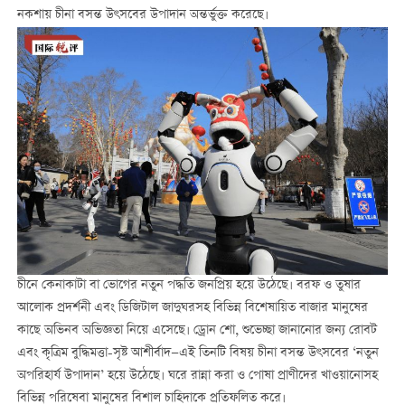
নকশায় চীনা বসন্ত উৎসবের উপাদান অন্তর্ভুক্ত করেছে।
চীনে কেনাকাটা বা ভোগের নতুন পদ্ধতি জনপ্রিয় হয়ে উঠেছে। বরফ ও তুষার
আলোক প্রদর্শনী এবং ডিজিটাল জাদুঘরসহ বিভিন্ন বিশেষায়িত বাজার মানুষের
কাছে অভিনব অভিজ্ঞতা নিয়ে এসেছে। ড্রোন শো, শুভেচ্ছা জানানোর জন্য রোবট
এবং কৃত্রিম বুদ্ধিমত্তা-সৃষ্ট আশীর্বাদ—এই তিনটি বিষয় চীনা বসন্ত উৎসবের ‘নতুন
অপরিহার্য উপাদান’ হয়ে উঠেছে। ঘরে রান্না করা ও পোষা প্রাণীদের খাওয়ানোসহ
বিভিন্ন পরিষেবা মানুষের বিশাল চাহিদাকে প্রতিফলিত করে।