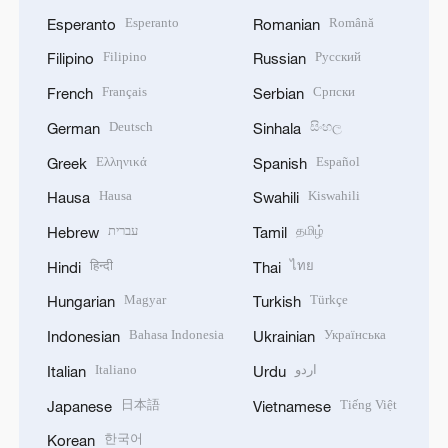
Esperanto
Română
Esperanto
Romanian
Filipino
Русский
Filipino
Russian
Français
Српски
French
Serbian
Deutsch
සිංහල
German
Sinhala
Ελληνικά
Español
Greek
Spanish
Hausa
Kiswahili
Hausa
Swahili
עברית
தமிழ்
Hebrew
Tamil
हिन्दी
ไทย
Hindi
Thai
Magyar
Türkçe
Hungarian
Turkish
Bahasa Indonesia
Українська
Indonesian
Ukrainian
Italiano
اردو
Italian
Urdu
日本語
Tiếng Việt
Japanese
Vietnamese
한국어
Korean