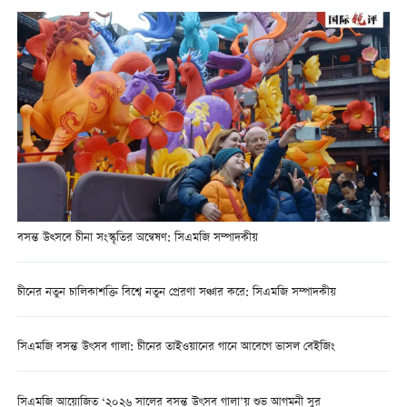
বসন্ত উত্সবে চীনা সংস্কৃতির অন্বেষণ: সিএমজি সম্পাদকীয়
চীনের নতুন চালিকাশক্তি বিশ্বে নতুন প্রেরণা সঞ্চার করে: সিএমজি সম্পাদকীয়
সিএমজি বসন্ত উৎসব গালা: চীনের তাইওয়ানের গানে আবেগে ভাসল বেইজিং
সিএমজি আয়োজিত ‘২০২৬ সালের বসন্ত উৎসব গালা’য় শুভ আগমনী সুর