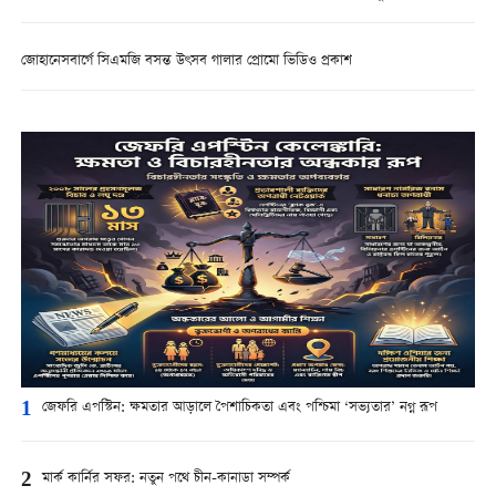
জোহানেসবার্গে সিএমজি বসন্ত উৎসব গালার প্রোমো ভিডিও প্রকাশ
1
জেফরি এপস্টিন: ক্ষমতার আড়ালে পৈশাচিকতা এবং পশ্চিমা ‘সভ্যতার’ নগ্ন রূপ
2
মার্ক কার্নির সফর: নতুন পথে চীন-কানাডা সম্পর্ক