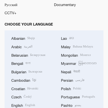
Русский
Documentary
CCTV+
CHOOSE YOUR LANGUAGE
Shqip
ລາວ
Albanian
Lao
العربية
Bahasa Melayu
Arabic
Malay
Беларуская
Монгол
Belarusian
Mongolian
বাংলা
မြန်မာဘာသာ
Bengali
Myanmar
Български
नेपाली
Bulgarian
Nepali
ខ្មែរ
فارسی
Cambodian
Persian
Hrvatski
Polski
Croatian
Polish
Český
Português
Czech
Portuguese
English
پښتو
English
Pashto