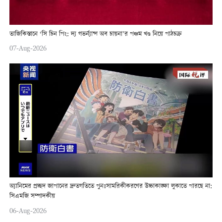
তাজিকিস্তানে ‘সি চিন পিং: দ্য গভর্ন্যান্স অব চায়না’র পঞ্চম খণ্ড নিয়ে পাঠচক্র
07-Aug-2026
অ্যানিমের প্রচ্ছদ জাপানের দ্রুতগতিতে পুনঃসামরিকীকরণের উচ্চাকাঙ্ক্ষা লুকাতে পারছে না:
সিএমজি সম্পাদকীয়
06-Aug-2026