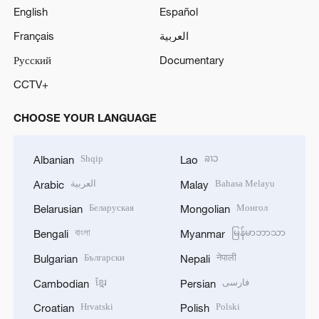
English
Español
Français
العربية
Русский
Documentary
CCTV+
CHOOSE YOUR LANGUAGE
Shqip
ລາວ
Albanian
Lao
العربية
Bahasa Melayu
Arabic
Malay
Беларуская
Монгол
Belarusian
Mongolian
বাংলা
မြန်မာဘာသာ
Bengali
Myanmar
Български
नेपाली
Bulgarian
Nepali
ខ្មែរ
فارسی
Cambodian
Persian
Hrvatski
Polski
Croatian
Polish