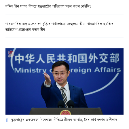
দক্ষিণ চীন সাগর বিষয়ে যুক্তরাষ্ট্রের অভিযোগ খন্ডন করল বেইজিং
পারমাণবিক অস্ত্র অ-প্রসারণ চুক্তির পর্যালোচনা সম্মেলনে 'চীনা পারমাণবিক হুমকি'র
অভিযোগ প্রত্যাখ্যান করল চীন
1
যুক্তরাষ্ট্রের একতরফা নিষেধাজ্ঞা নীতিতে চীনের আপত্তি, বৈধ স্বার্থ রক্ষার অঙ্গীকার