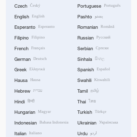
Český
Português
Czech
Portuguese
English
پښتو
English
Pashto
Esperanto
Română
Esperanto
Romanian
Filipino
Русский
Filipino
Russian
Français
Српски
French
Serbian
Deutsch
සිංහල
German
Sinhala
Ελληνικά
Español
Greek
Spanish
Hausa
Kiswahili
Hausa
Swahili
עברית
தமிழ்
Hebrew
Tamil
हिन्दी
ไทย
Hindi
Thai
Magyar
Türkçe
Hungarian
Turkish
Bahasa Indonesia
Українська
Indonesian
Ukrainian
Italiano
اردو
Italian
Urdu