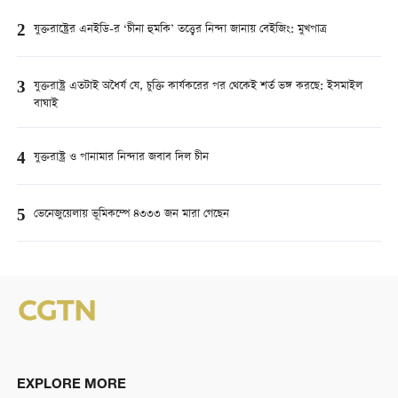
2
যুক্তরাষ্ট্রের এনইডি-র ‘চীনা হুমকি’ তত্ত্বের নিন্দা জানায় বেইজিং: মুখপাত্র
3
যুক্তরাষ্ট্র এতটাই অধৈর্য যে, চুক্তি কার্যকরের পর থেকেই শর্ত ভঙ্গ করছে: ইসমাইল
বাঘাই
4
যুক্তরাষ্ট্র ও পানামার নিন্দার জবাব দিল চীন
5
ভেনেজুয়েলায় ভূমিকম্পে ৪৩৩৩ জন মারা গেছেন
EXPLORE MORE