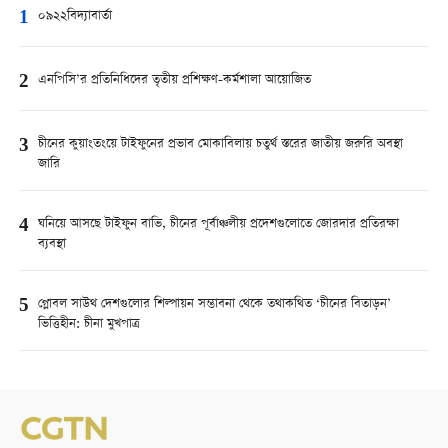
1
০৯২২বিদ্যাবার্তা
2
এনপিসি’র প্রতিনিধিদের তৃতীয় প্রশিক্ষণ-কর্মশালা আয়োজিত
3
চীনের কুয়াংতংয়ে টাইফুনের প্রভাব মোকাবিলায় চতুর্থ স্তরের জাতীয় জরুরি অবস্থা
জারি
4
ঘনিয়ে আসছে টাইফুন বাভি, চীনের পূর্বাঞ্চলীয় প্রদেশগুলোতে জোরদার প্রতিরক্ষা
ব্যবস্থা
5
গ্লোবল সাউথ দেশগুলোর শিল্পায়ন সম্ভাবনা থেকে তথাকথিত ‘চীনের বিতাড়ন’
ভিত্তিহীন: চীনা মুখপাত্র