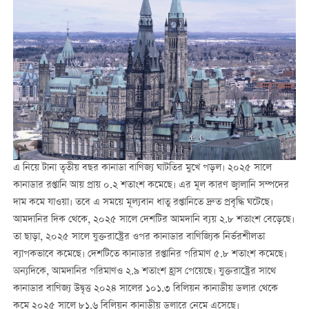
এ নিয়ে টানা তৃতীয় বছর কানাডা বাণিজ্য ঘাটতির মুখে পড়ল। ২০২৫ সালে
কানাডার রপ্তানি আয় প্রায় ০.২ শতাংশ কমেছে। এর মূল কারণ জ্বালানি সম্পদের
দাম কমে যাওয়া। তবে এ সময়ে মূল্যবান ধাতু রপ্তানিতে দ্রুত প্রবৃদ্ধি ঘটেছে।
আমদানির দিক থেকে, ২০২৫ সালে দেশটির আমদানি ব্যয় ২.৮ শতাংশ বেড়েছে।
তা ছাড়া, ২০২৫ সালে যুক্তরাষ্ট্রের ওপর কানাডার বাণিজ্যিক নির্ভরশীলতা
ব্যাপকভাবে কমেছে। দেশটিতে কানাডার রপ্তানির পরিমাণ ৫.৮ শতাংশ কমেছে।
অন্যদিকে, আমদানির পরিমাণও ২.৯ শতাংশ হ্রাস পেয়েছে। যুক্তরাষ্ট্রের সাথে
কানাডার বাণিজ্য উদ্বৃত্ত ২০২৪ সালের ১০১.৩ বিলিয়ন কানাডীয় ডলার থেকে
কমে ২০২৫ সালে ৮১.৬ বিলিয়ন কানাডীয় ডলারে নেমে এসেছে।