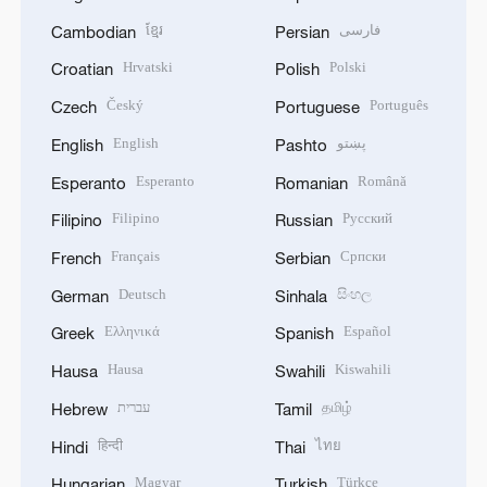
ខ្មែរ
فارسی
Cambodian
Persian
Hrvatski
Polski
Croatian
Polish
Český
Português
Czech
Portuguese
English
پښتو
English
Pashto
Esperanto
Română
Esperanto
Romanian
Filipino
Русский
Filipino
Russian
Français
Српски
French
Serbian
Deutsch
සිංහල
German
Sinhala
Ελληνικά
Español
Greek
Spanish
Hausa
Kiswahili
Hausa
Swahili
עברית
தமிழ்
Hebrew
Tamil
हिन्दी
ไทย
Hindi
Thai
Magyar
Türkçe
Hungarian
Turkish