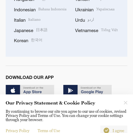
Bahasa Indonesia
Українська
Indonesian
Ukrainian
Italiano
اردو
Italian
Urdu
日本語
Tiếng Việt
Japanese
Vietnamese
한국어
Korean
DOWNLOAD OUR APP
Our Privacy Statement & Cookie Policy
By continuing to browse our site you agree to our use of cookies, revised
Privacy Policy and Terms of Use. You can change your cookie settings
through your browser.
© China Radio International.CRI. All Rights Reserved. 16A
Shijingshan Road, Beijing, China. 100040
Privacy Policy
Terms of Use
I agree