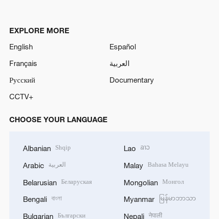
EXPLORE MORE
English
Español
Français
العربية
Русский
Documentary
CCTV+
CHOOSE YOUR LANGUAGE
Shqip
ລາວ
Albanian
Lao
العربية
Bahasa Melayu
Arabic
Malay
Беларуская
Монгол
Belarusian
Mongolian
বাংলা
မြန်မာဘာသာ
Bengali
Myanmar
Български
नेपाली
Bulgarian
Nepali