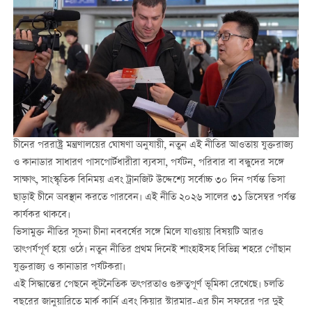
চীনের পররাষ্ট্র মন্ত্রণালয়ের ঘোষণা অনুযায়ী, নতুন এই নীতির আওতায় যুক্তরাজ্য
ও কানাডার সাধারণ পাসপোর্টধারীরা ব্যবসা, পর্যটন, পরিবার বা বন্ধুদের সঙ্গে
সাক্ষাৎ, সাংস্কৃতিক বিনিময় এবং ট্রানজিট উদ্দেশ্যে সর্বোচ্চ ৩০ দিন পর্যন্ত ভিসা
ছাড়াই চীনে অবস্থান করতে পারবেন। এই নীতি ২০২৬ সালের ৩১ ডিসেম্বর পর্যন্ত
কার্যকর থাকবে।
ভিসামুক্ত নীতির সূচনা চীনা নববর্ষের সঙ্গে মিলে যাওয়ায় বিষয়টি আরও
তাৎপর্যপূর্ণ হয়ে ওঠে। নতুন নীতির প্রথম দিনেই শাংহাইসহ বিভিন্ন শহরে পৌঁছান
যুক্তরাজ্য ও কানাডার পর্যটকরা।
এই সিদ্ধান্তের পেছনে কূটনৈতিক তৎপরতাও গুরুত্বপূর্ণ ভূমিকা রেখেছে। চলতি
বছরের জানুয়ারিতে মার্ক কার্নি এবং কিয়ার স্টারমার-এর চীন সফরের পর দুই