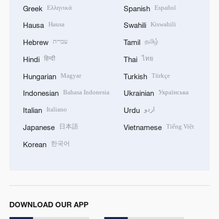
Ελληνικά
Español
Greek
Spanish
Hausa
Kiswahili
Hausa
Swahili
עברית
தமிழ்
Hebrew
Tamil
हिन्दी
ไทย
Hindi
Thai
Magyar
Türkçe
Hungarian
Turkish
Bahasa Indonesia
Українська
Indonesian
Ukrainian
Italiano
اردو
Italian
Urdu
日本語
Tiếng Việt
Japanese
Vietnamese
한국어
Korean
DOWNLOAD OUR APP