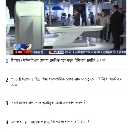
1
সিআইএফটিআইএস মেলায় প্রদর্শিত হবে নতুন চিকিৎসা প্রযুক্তি ও পণ্য
2
পররাষ্ট্র মন্ত্রণালয় হিরোশিমা পারমাণবিক বোমা হামলার ৮১তম বার্ষিকী সম্পর্কে কথা
বলে
3
সমগ্র চাঁদের হালনাগাদ ভূতাত্ত্বিক মানচিত্র প্রকাশ করল চীন
4
মঙ্গলের নমুনা সংগ্রহে প্রস্তুতি, বিশেষ গবেষণাগার নির্মাণে চীন