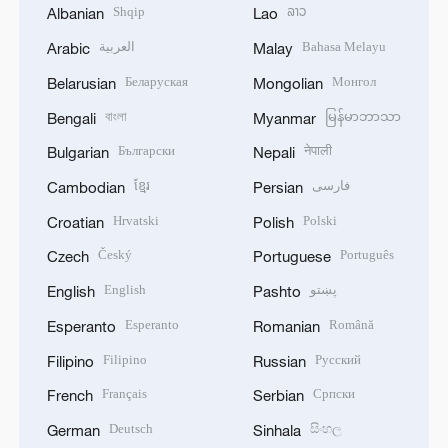
Shqip
ລາວ
Albanian
Lao
العربية
Bahasa Melayu
Arabic
Malay
Беларуская
Монгол
Belarusian
Mongolian
বাংলা
မြန်မာဘာသာ
Bengali
Myanmar
Български
नेपाली
Bulgarian
Nepali
ខ្មែរ
فارسی
Cambodian
Persian
Hrvatski
Polski
Croatian
Polish
Český
Português
Czech
Portuguese
English
پښتو
English
Pashto
Esperanto
Română
Esperanto
Romanian
Filipino
Русский
Filipino
Russian
Français
Српски
French
Serbian
Deutsch
සිංහල
German
Sinhala