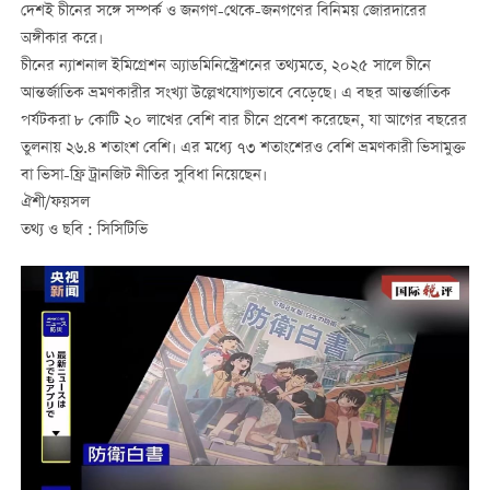
দেশই চীনের সঙ্গে সম্পর্ক ও জনগণ-থেকে-জনগণের বিনিময় জোরদারের
অঙ্গীকার করে।
চীনের ন্যাশনাল ইমিগ্রেশন অ্যাডমিনিস্ট্রেশনের তথ্যমতে, ২০২৫ সালে চীনে
আন্তর্জাতিক ভ্রমণকারীর সংখ্যা উল্লেখযোগ্যভাবে বেড়েছে। এ বছর আন্তর্জাতিক
পর্যটকরা ৮ কোটি ২০ লাখের বেশি বার চীনে প্রবেশ করেছেন, যা আগের বছরের
তুলনায় ২৬.৪ শতাংশ বেশি। এর মধ্যে ৭৩ শতাংশেরও বেশি ভ্রমণকারী ভিসামুক্ত
বা ভিসা-ফ্রি ট্রানজিট নীতির সুবিধা নিয়েছেন।
ঐশী/ফয়সল
তথ্য ও ছবি : সিসিটিভি