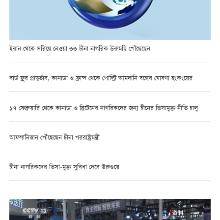
ইরান থেকে সরিয়ে নেওয়া ৩৩ চীনা নাগরিক উরুমছি পৌঁছেছেন
বার্ড ফ্লুর প্রাদুর্ভাব, কানাডা ও ফ্রান্স থেকে পোল্ট্রি আমদানি বন্ধের ঘোষণা হংকংয়ের
১৭ ফেব্রুয়ারি থেকে কানাডা ও ব্রিটেনের নাগরিকদের জন্য চীনের ভিসামুক্ত নীতি চালু
আফগানিস্তান পৌঁছেছেন চীনা পররাষ্ট্রমন্ত্রী
চীনা নাগরিকদের ভিসা-মুক্ত সুবিধা দেবে উরুগুয়ে