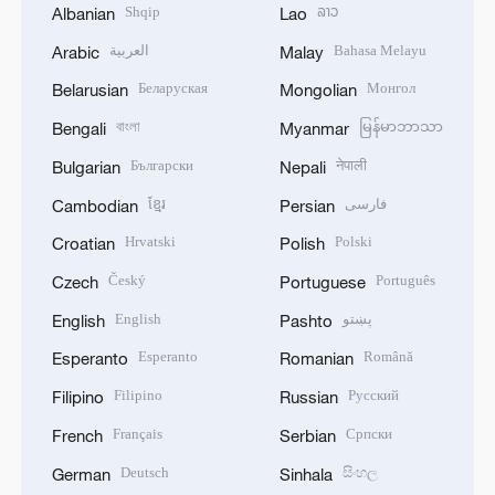
Shqip
ລາວ
Albanian
Lao
العربية
Bahasa Melayu
Arabic
Malay
Беларуская
Монгол
Belarusian
Mongolian
বাংলা
မြန်မာဘာသာ
Bengali
Myanmar
Български
नेपाली
Bulgarian
Nepali
ខ្មែរ
فارسی
Cambodian
Persian
Hrvatski
Polski
Croatian
Polish
Český
Português
Czech
Portuguese
English
پښتو
English
Pashto
Esperanto
Română
Esperanto
Romanian
Filipino
Русский
Filipino
Russian
Français
Српски
French
Serbian
Deutsch
සිංහල
German
Sinhala