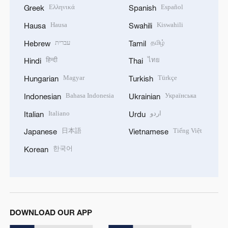
Ελληνικά
Español
Greek
Spanish
Hausa
Kiswahili
Hausa
Swahili
עברית
தமிழ்
Hebrew
Tamil
हिन्दी
ไทย
Hindi
Thai
Magyar
Türkçe
Hungarian
Turkish
Bahasa Indonesia
Українська
Indonesian
Ukrainian
Italiano
اردو
Italian
Urdu
日本語
Tiếng Việt
Japanese
Vietnamese
한국어
Korean
DOWNLOAD OUR APP