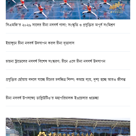
সিএমজি’র ২০২৬ সালের চীনা নববর্ষ গালা: সংস্কৃতি ও প্রযুক্তির অপূর্ব সংমিশ্রণ
ইয়াঙ্গুনে চীনা নববর্ষ উদযাপন করল চীনা দূতাবাস
চায়না ট্রাভেলের নববর্ষ বিশেষ সংস্করণ: চীনে এসে চীনা নববর্ষ উদযাপন
প্রযুক্তির ছোঁয়ায় বদলে যাচ্ছে চীনের চলচ্চিত্র শিল্প: কমছে ব্যয়, দৃশ্য হচ্ছে আরও জীবন্ত
চীনা নববর্ষ উপলক্ষ্যে ডাব্লিউটিও’র মহাপরিচালক ইওয়েলার শুভেচ্ছা