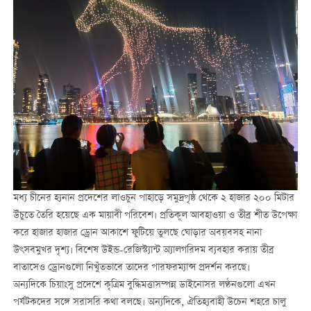
মধ্য চীনের হ্যনান প্রদেশের লাওচুন পাহাড়ে সমুদ্রপৃষ্ঠ থেকে ২ হাজার ২০০ মিটার
উঁচুতে তৈরি হয়েছে এক মায়াবী পরিবেশ। প্রতিকূল আবহাওয়া ও তীব্র শীত উপেক্ষা
করে হাজার হাজার ড্রোন আকাশে ফুটিয়ে তুলছে ঘোড়ার অবয়বসহ নানা
উৎসবমুখর দৃশ্য। বিশেষ উইন্ড-রেজিস্ট্যান্ট অ্যালগরিদম ব্যবহার করায় তীব্র
বাতাসেও ড্রোনগুলো নিখুঁতভাবে তাদের পারফরম্যান্স প্রদর্শন করছে।
অন্যদিকে চিয়াংসু প্রদেশে কৃত্রিম বুদ্ধিমত্তাসম্পন্ন ডাইনোসর লণ্ঠনগুলো এখন
পর্যটকদের সঙ্গে সরাসরি কথা বলছে। অন্যদিকে, ঐতিহ্যবাহী উচেন শহরে চালু