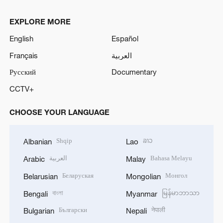
EXPLORE MORE
English
Español
Français
العربية
Русский
Documentary
CCTV+
CHOOSE YOUR LANGUAGE
Shqip
ລາວ
Albanian
Lao
العربية
Bahasa Melayu
Arabic
Malay
Беларуская
Монгол
Belarusian
Mongolian
বাংলা
မြန်မာဘာသာ
Bengali
Myanmar
Български
नेपाली
Bulgarian
Nepali