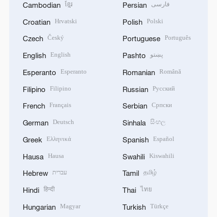
ខ្មែរ
فارسی
Cambodian
Persian
Hrvatski
Polski
Croatian
Polish
Český
Português
Czech
Portuguese
English
پښتو
English
Pashto
Esperanto
Română
Esperanto
Romanian
Filipino
Русский
Filipino
Russian
Français
Српски
French
Serbian
Deutsch
සිංහල
German
Sinhala
Ελληνικά
Español
Greek
Spanish
Hausa
Kiswahili
Hausa
Swahili
עברית
தமிழ்
Hebrew
Tamil
हिन्दी
ไทย
Hindi
Thai
Magyar
Türkçe
Hungarian
Turkish