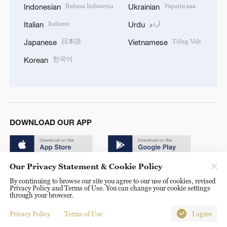
Bahasa Indonesia
Українська
Indonesian
Ukrainian
Italiano
اردو
Italian
Urdu
日本語
Tiếng Việt
Japanese
Vietnamese
한국어
Korean
DOWNLOAD OUR APP
Our Privacy Statement & Cookie Policy
By continuing to browse our site you agree to our use of cookies, revised
Privacy Policy and Terms of Use. You can change your cookie settings
through your browser.
© China Radio International.CRI. All Rights Reserved. 16A
Shijingshan Road, Beijing, China. 100040
Privacy Policy
Terms of Use
I agree