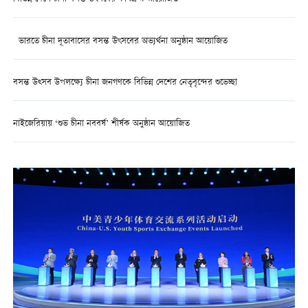
ভারতে চীনা দূতাবাসের বসন্ত উৎসবের অভ্যর্থনা অনুষ্ঠান আয়োজিত
বসন্ত উত্সব উপলক্ষ্যে চীনা জনগণকে বিভিন্ন দেশের নেতৃবৃন্দের শুভেচ্ছা
নাইজেরিয়ায় ‘শুভ চীনা নববর্ষ’ শীর্ষক অনুষ্ঠান আয়োজিত