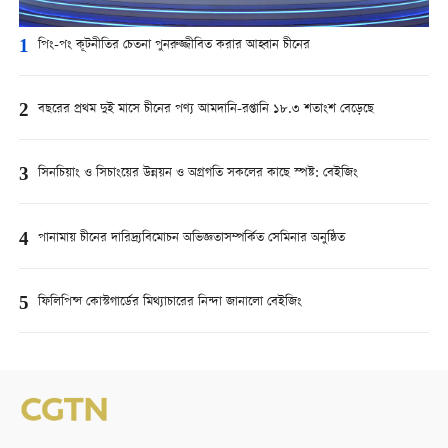
1
পিং-পং কূটনীতির চেতনা পুনরুজ্জীবিত করার আহ্বান চীনের
2
বছরের প্রথম দুই মাসে চীনের পণ্য আমদানি-রপ্তানি ১৮.৩ শতাংশ বেড়েছে
3
সিনচিয়াং ও সিচাংয়ের উন্নয়ন ও অগ্রগতি সকলের কাছে স্পষ্ট: বেইজিং
4
পানামায় চীনের দারিদ্র্যবিমোচন অভিজ্ঞতাসম্পর্কিত সেমিনার অনুষ্ঠিত
5
ফিলিপিন্স কোস্টগার্ডের মিথ্যাচারের নিন্দা জানালো বেইজিং