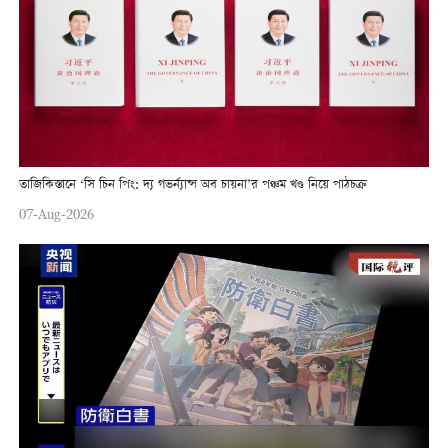
তাজিকিস্তানে ‘সি চিন পিং: দ্য গভর্ন্যান্স অব চায়না’র পঞ্চম খণ্ড নিয়ে পাঠচক্র
07-Aug-2026