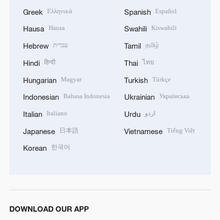
Ελληνικά
Español
Greek
Spanish
Hausa
Kiswahili
Hausa
Swahili
עברית
தமிழ்
Hebrew
Tamil
हिन्दी
ไทย
Hindi
Thai
Magyar
Türkçe
Hungarian
Turkish
Bahasa Indonesia
Українська
Indonesian
Ukrainian
Italiano
اردو
Italian
Urdu
日本語
Tiếng Việt
Japanese
Vietnamese
한국어
Korean
DOWNLOAD OUR APP