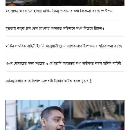
মধ্যপ্রাচ্যে আরও ১০ হাজার মার্কিন সৈন্য পাঠানোর কথা বিবেচনা করছে পেন্টাগন
যুক্তরাষ্ট্র কর্তৃক রুশ তেল ট্যাংকার আটকের অভিযানে অংশ নিয়েছে ব্রিটেনও
মার্কিন সামরিক বাহিনী ইরানি আত্মঘাতী ড্রোন ব্যাপকভাবে উৎপাদনের পরিকল্পনা করছে
পঞ্চম নৌবহরের সদর দপ্তরের ওপর ইরানি আঘাতের কথা অস্বীকার করল মার্কিন বাহিনী
ভেনিজুয়েলার কাছে বিশাল তেলবাহী ট্যাঙ্কার আটক করল যুক্তরাষ্ট্র