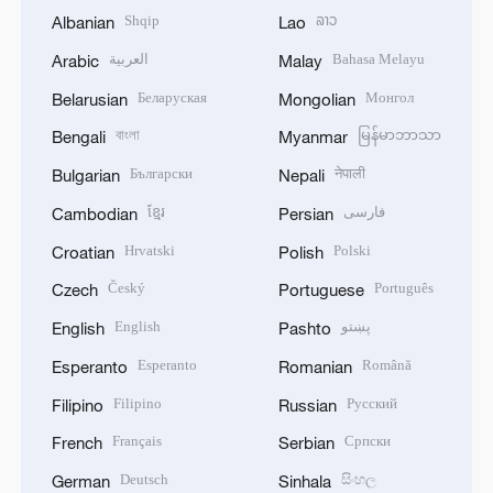
Shqip
ລາວ
Albanian
Lao
العربية
Bahasa Melayu
Arabic
Malay
Беларуская
Монгол
Belarusian
Mongolian
বাংলা
မြန်မာဘာသာ
Bengali
Myanmar
Български
नेपाली
Bulgarian
Nepali
ខ្មែរ
فارسی
Cambodian
Persian
Hrvatski
Polski
Croatian
Polish
Český
Português
Czech
Portuguese
English
پښتو
English
Pashto
Esperanto
Română
Esperanto
Romanian
Filipino
Русский
Filipino
Russian
Français
Српски
French
Serbian
Deutsch
සිංහල
German
Sinhala