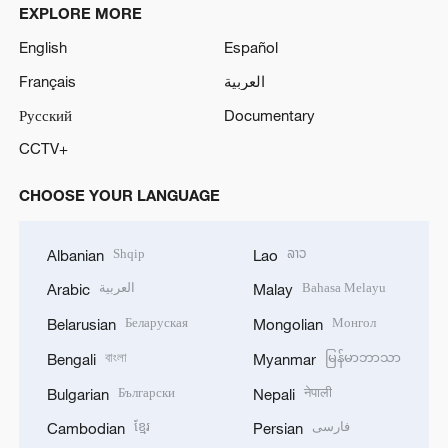
EXPLORE MORE
English
Español
Français
العربية
Русский
Documentary
CCTV+
CHOOSE YOUR LANGUAGE
Shqip
ລາວ
Albanian
Lao
العربية
Bahasa Melayu
Arabic
Malay
Беларуская
Монгол
Belarusian
Mongolian
বাংলা
မြန်မာဘာသာ
Bengali
Myanmar
Български
नेपाली
Bulgarian
Nepali
ខ្មែរ
فارسی
Cambodian
Persian