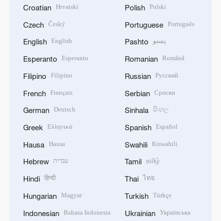
Hrvatski
Polski
Croatian
Polish
Český
Português
Czech
Portuguese
English
پښتو
English
Pashto
Esperanto
Română
Esperanto
Romanian
Filipino
Русский
Filipino
Russian
Français
Српски
French
Serbian
Deutsch
සිංහල
German
Sinhala
Ελληνικά
Español
Greek
Spanish
Hausa
Kiswahili
Hausa
Swahili
עברית
தமிழ்
Hebrew
Tamil
हिन्दी
ไทย
Hindi
Thai
Magyar
Türkçe
Hungarian
Turkish
Bahasa Indonesia
Українська
Indonesian
Ukrainian