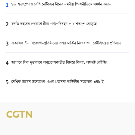
1
৮০ শতাংশেরও বেশি নেটিজেন চীনের নমনীয় শিল্পনীতিকে সমর্থন করেন
2
চলতি বছরের প্রথমার্ধে চীনে পণ্যপরিবহন ৫.১ শতাংশ বেড়েছে
3
একাধিক চীনা গবেষণা-প্রতিষ্ঠানের ওপর মার্কিন নিষেধাজ্ঞা: বেইজিংয়ের প্রতিবাদ
4
জাপানে চীনা দূতাবাসে অনুপ্রবেশকারীর বিচারে বিলম্ব; অসন্তুষ্ট বেইজিং
5
বৈশ্বিক উন্নয়ন উদ্যোগের পঞ্চম প্রস্তাবনা-বার্ষিকীর সম্মেলনে ওয়াং ই