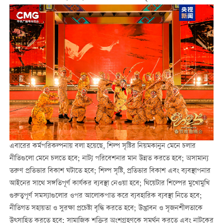
এবারের কর্মপরিকল্পনায় বলা হয়েছে, শিল্প সৃষ্টির নিয়মকানুন মেনে চলার
নীতিগুলো মেনে চলতে হবে; নাট্য পরিবেশনার মান উন্নত করতে হবে; অসামান্য
তরুণ প্রতিভার বিকাশ ঘটাতে হবে; শিল্প সৃষ্টি, প্রতিভার বিকাশ এবং ব্যবস্থাপনার
আইনের সাথে সঙ্গতিপূর্ণ কার্যকর ব্যবস্থা নেওয়া হবে; থিয়েটার শিল্পের মুখোমুখি
গুরুত্বপূর্ণ সমস্যাগুলোর ওপর আলোকপাত করে ব্যবহারিক ব্যবস্থা নিতে হবে;
নীতিগত সহায়তা ও সুরক্ষা প্রচেষ্টা বৃদ্ধি করতে হবে; উদ্ভাবন ও সৃজনশীলতাকে
উত্সাহিত করতে হবে; সামাজিক শক্তির অংশগ্রহণকে সমর্থন করতে এবং নাটকের