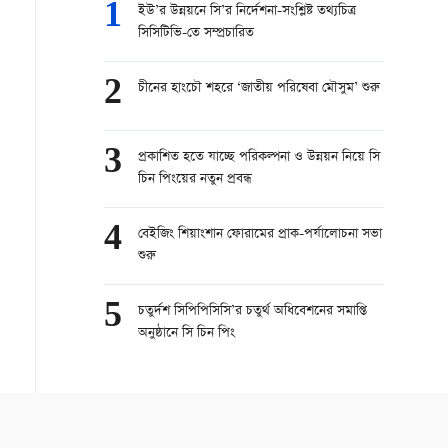
1
ইউ’র উন্নয়নে সি’র নির্দেশনা-সংশ্লিষ্ট তথ্যচিত্র
সিসিটিভি-তে সম্প্রচারিত
2
চীনের হাংচৌ শহরে ‘জাতীয় পরিষেবা মৌসুম’ শুরু
3
প্রকাশিত হতে যাচ্ছে পরিকল্পনা ও উন্নয়ন নিয়ে সি
চিন পিংয়ের নতুন প্রবন্ধ
4
বেইজিং শিয়াংশান ফোরামের প্রাক-পর্যালোচনা সভা
শুরু
5
চতুর্দশ সিপিপিসিসি’র চতুর্থ অধিবেশনের সমাপ্তি
অনুষ্ঠানে সি চিন পিং