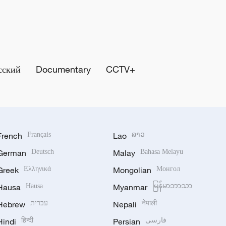
сский
Documentary
CCTV+
French
Français
Lao
ລາວ
German
Deutsch
Malay
Bahasa Melayu
Greek
Ελληνικά
Mongolian
Монгол
Hausa
Hausa
Myanmar
မြန်မာဘာသာ
Hebrew
עברית
Nepali
नेपाली
Hindi
हिन्दी
Persian
فارسی