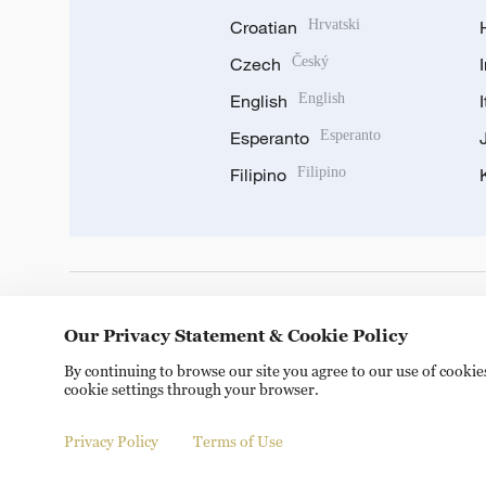
Croatian
Hrvatski
Czech
Český
English
English
Esperanto
Esperanto
Filipino
Filipino
DOWNLOAD OUR APP
Our Privacy Statement & Cookie Policy
By continuing to browse our site you agree to our use of cooki
cookie settings through your browser.
Privacy Policy
Terms of Use
© China Radio International.CRI. All Rights Reserved. 16A S