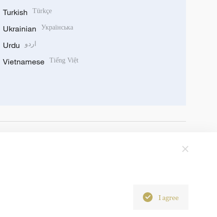
Turkish
Türkçe
Ukrainian
Українська
Urdu
اردو
Vietnamese
Tiếng Việt
I agree