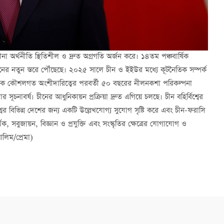
ীনা অর্থনীতি স্থিতিশীল ও দ্রুত অগ্রগতি অর্জন করে। ১৪তম পঞ্চবার্ষিক
নের নতুন স্তরে পৌঁছেছে। ২০২৫ সালে চীন ও ইইউর মধ্যে কূটনৈতিক সম্পর্ক
াপক কৌশলগত অংশীদারিত্বের পরবর্তী ৫০ বছরের নীলনকশা পরিকল্পনা
নাবর্ষ। চীনের আধুনিকায়ন প্রক্রিয়া দ্রুত এগিয়ে চলছে। চীন বহির্বিশ্বের
শ্বের বিভিন্ন দেশের জন্য একটি উল্লেখযোগ্য সুযোগ সৃষ্টি করে এবং চীন-ফরাসি
ক, সবুজায়ন, বিজ্ঞান ও প্রযুক্তি এবং সংস্কৃতির ক্ষেত্রের যোগাযোগ ও
লিম/প্রেমা)