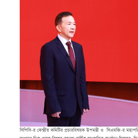
সিপিসি-র কেন্দ্রীয় কমিটির প্রচারবিষয়ক উপমন্ত্রী ও সিএমজি-র মহা