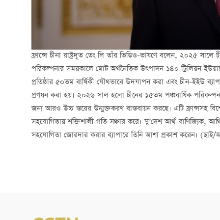
ফ্রান্সে চীনা রাষ্ট্রদূত তেং লি তাঁর ভিডিও-ভাষণে বলেন, ২০২৫ সালে চ
পরিকল্পনার সময়কালে মোট অর্থনৈতিক উত্পাদন ১৪০ ট্রিলিয়ন ইউয়া
প্রতিষ্ঠার ৫০তম বার্ষিকী যৌথভাবে উদযাপন করা এবং চীন-ইইউ ব্য
প্রণয়ন করা হয়। ২০২৬ সাল হলো চীনের ১৫তম পঞ্চবার্ষিক পরিকল্পনার সূচ
জন্য আরও উচ্চ স্তরের উন্মুক্তকরণ বাস্তবায়ন করছে। এটি ফ্রান্সসহ বি
সহযোগিতায় শক্তিশালী গতি সঞ্চার করে। দু’দেশ আর্থ-বাণিজ্যিক, আর্থি
সহযোগিতা জোরদার করার ব্যাপারে তিনি আশা প্রকাশ করেন। (ছাই/আ