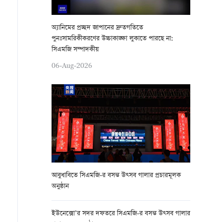
অ্যানিমের প্রচ্ছদ জাপানের দ্রুতগতিতে
পুনঃসামরিকীকরণের উচ্চাকাঙ্ক্ষা লুকাতে পারছে না:
সিএমজি সম্পাদকীয়
06-Aug-2026
আবুধাবিতে সিএমজি-র বসন্ত উত্সব গালার প্রচারমূলক
অনুষ্ঠান
ইউনেক্সো’র সদর দফতরে সিএমজি-র বসন্ত উত্সব গালার