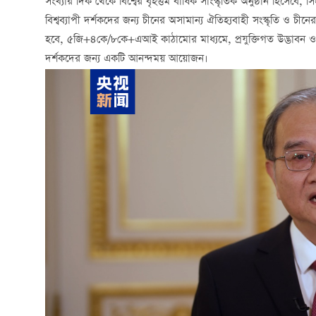
সংখ্যার দিক থেকে বিশ্বের বৃহত্তম বার্ষিক সাংস্কৃতিক অনুষ্ঠান হিসেব
বিশ্বব্যাপী দর্শকদের জন্য চীনের অসামান্য ঐতিহ্যবাহী সংস্কৃতি ও চীন
হবে, ৫জি+৪কে/৮কে+এআই কাঠামোর মাধ্যমে, প্রযুক্তিগত উদ্ভাবন ও ৮৫ট
দর্শকদের জন্য একটি আনন্দময় আয়োজন।