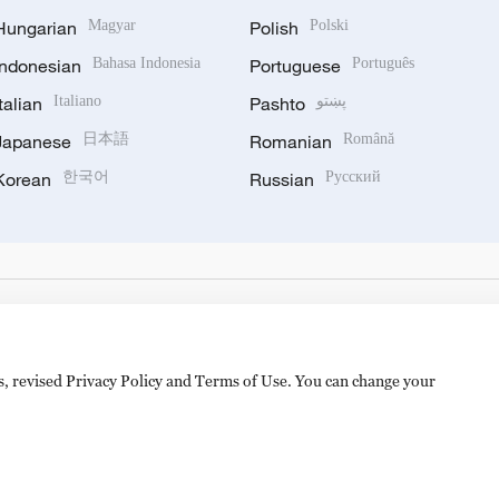
Hungarian
Magyar
Polish
Polski
Indonesian
Bahasa Indonesia
Portuguese
Português
Italian
Italiano
Pashto
پښتو
Japanese
日本語
Romanian
Română
Korean
한국어
Russian
Русский
es, revised Privacy Policy and Terms of Use. You can change your
hijingshan Road, Beijing, China. 100040