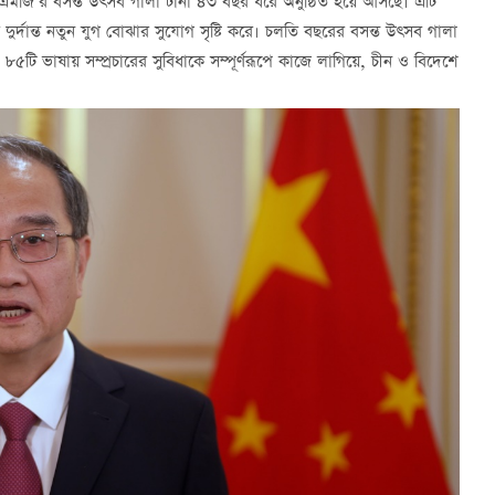
ে, সিএমজি’র বসন্ত উত্সব গালা টানা ৪৩ বছর ধরে অনুষ্ঠিত হয়ে আসছে। এটি
ের দুর্দান্ত নতুন যুগ বোঝার সুযোগ সৃষ্টি করে। চলতি বছরের বসন্ত উত্সব গালা
ি ভাষায় সম্প্রচারের সুবিধাকে সম্পূর্ণরূপে কাজে লাগিয়ে, চীন ও বিদেশে