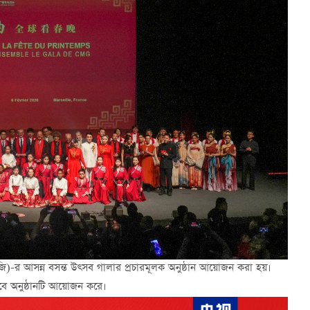
(সিএমজি)-র আসন্ন বসন্ত উত্সব গালার প্রচারমূলক অনুষ্ঠান আয়োজন করা হয়।
াবে অনুষ্ঠানটি আয়োজন করে।