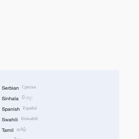
Serbian
Српски
Sinhala
සිංහල
Spanish
Español
Swahili
Kiswahili
Tamil
தமிழ்