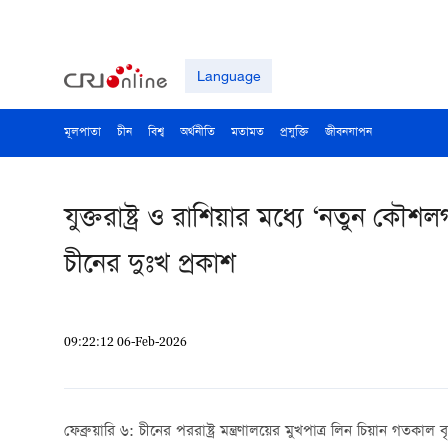
Language
মূলপাতা
চীন
বিশ্ব
অর্থনীতি
মতামত
প্রযুক্তি
জীবনযাপন
যুক্তরাষ্ট্র ও রাশিয়ার মধ্যে ‘নতুন কৌশল
চীনের দুঃখ প্রকাশ
09:22:12 06-Feb-2026
ফেব্রুয়ারি ৬: চীনের পররাষ্ট্র মন্ত্রণালয়ের মুখপাত্র লিন চিয়ান গ