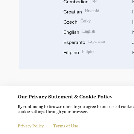
Cambodian
ខ្មែរ
Croatian
Hrvatski
Czech
Český
English
English
Esperanto
Esperanto
Filipino
Filipino
DOWNLOAD OUR APP
Our Privacy Statement & Cookie Policy
By continuing to browse our site you agree to our use of cooki
cookie settings through your browser.
Privacy Policy
Terms of Use
© China Radio International.CRI. All Rights Reserved. 16A S