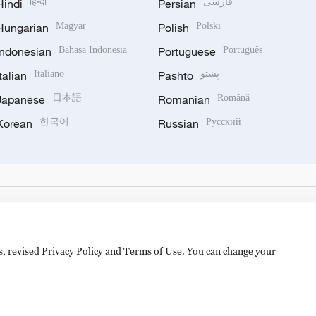
Hindi
हिन्दी
Persian
فارسی
Hungarian
Magyar
Polish
Polski
Indonesian
Bahasa Indonesia
Portuguese
Português
Italian
Italiano
Pashto
پښتو
Japanese
日本語
Romanian
Română
Korean
한국어
Russian
Русский
es, revised Privacy Policy and Terms of Use. You can change your
hijingshan Road, Beijing, China. 100040