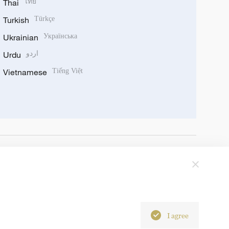
Thai
ไทย
Turkish
Türkçe
Ukrainian
Українська
Urdu
اردو
Vietnamese
Tiếng Việt
I agree