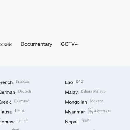
сский
Documentary
CCTV+
French
Français
Lao
ລາວ
German
Deutsch
Malay
Bahasa Melayu
Greek
Ελληνικά
Mongolian
Монгол
Hausa
Hausa
Myanmar
မြန်မာဘာသာ
Hebrew
עברית
Nepali
नेपाली