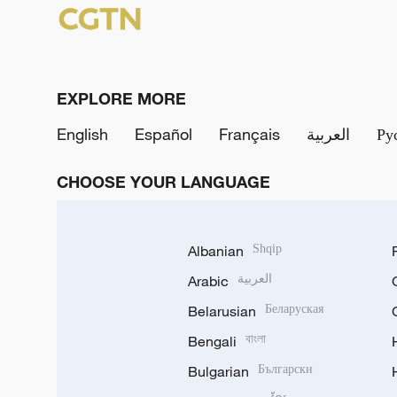
EXPLORE MORE
English
Español
Français
العربية
Ру
CHOOSE YOUR LANGUAGE
Albanian
Shqip
Arabic
العربية
Belarusian
Беларуская
Bengali
বাংলা
Bulgarian
Български