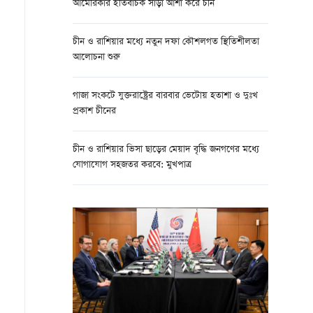
আমেরিকার ইতিবাচক সাড়া আশা করে চীন
চীন ও রাশিয়ার মধ্যে নতুন দফা কৌশলগত স্থিতিশীলতা
আলোচনা শুরু
গাজা সংকটে যুক্তরাষ্ট্রের বারবার ভেটোয় হতাশা ও দুঃখ
প্রকাশ চীনের
চীন ও রাশিয়ার ভিসা ছাড়ের মেয়াদ বৃদ্ধি জনগণের মধ্যে
যোগাযোগ সহজতর করবে: মুখপাত্র