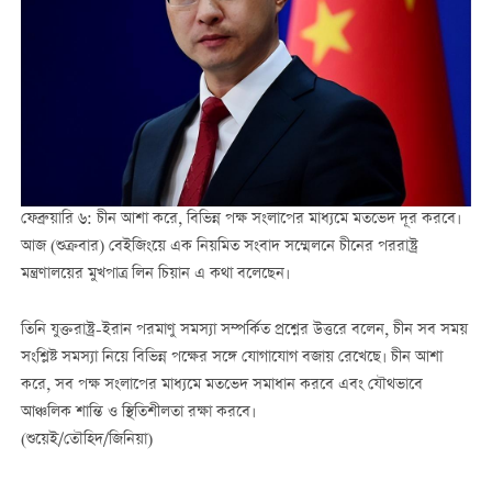
ফেব্রুয়ারি ৬: চীন আশা করে, বিভিন্ন পক্ষ সংলাপের মাধ্যমে মতভেদ দূর করবে।
আজ (শুক্রবার) বেইজিংয়ে এক নিয়মিত সংবাদ সম্মেলনে চীনের পররাষ্ট্র
মন্ত্রণালয়ের মুখপাত্র লিন চিয়ান এ কথা বলেছেন।
তিনি যুক্তরাষ্ট্র-ইরান পরমাণু সমস্যা সম্পর্কিত প্রশ্নের উত্তরে বলেন, চীন সব সময়
সংশ্লিষ্ট সমস্যা নিয়ে বিভিন্ন পক্ষের সঙ্গে যোগাযোগ বজায় রেখেছে। চীন আশা
করে, সব পক্ষ সংলাপের মাধ্যমে মতভেদ সমাধান করবে এবং যৌথভাবে
আঞ্চলিক শান্তি ও স্থিতিশীলতা রক্ষা করবে।
(শুয়েই/তৌহিদ/জিনিয়া)