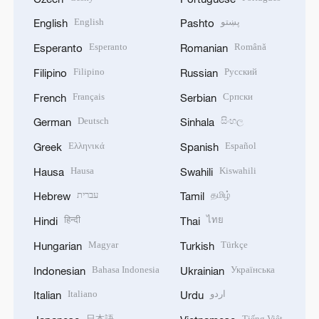
English
پښتو
English
Pashto
Esperanto
Română
Esperanto
Romanian
Filipino
Русский
Filipino
Russian
Français
Српски
French
Serbian
Deutsch
සිංහල
German
Sinhala
Ελληνικά
Español
Greek
Spanish
Hausa
Kiswahili
Hausa
Swahili
עברית
தமிழ்
Hebrew
Tamil
हिन्दी
ไทย
Hindi
Thai
Magyar
Türkçe
Hungarian
Turkish
Bahasa Indonesia
Українська
Indonesian
Ukrainian
Italiano
اردو
Italian
Urdu
日本語
Tiếng Việt