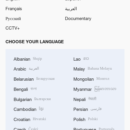
Français
العربية
Русский
Documentary
CCTV+
CHOOSE YOUR LANGUAGE
Shqip
ລາວ
Albanian
Lao
العربية
Bahasa Melayu
Arabic
Malay
Беларуская
Монгол
Belarusian
Mongolian
বাংলা
မြန်မာဘာသာ
Bengali
Myanmar
Български
नेपाली
Bulgarian
Nepali
ខ្មែរ
فارسی
Cambodian
Persian
Hrvatski
Polski
Croatian
Polish
Český
Português
Czech
Portuguese