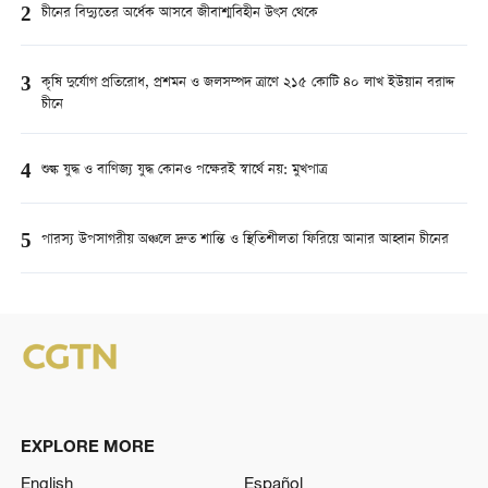
2
চীনের বিদ্যুতের অর্ধেক আসবে জীবাশ্মবিহীন উৎস থেকে
3
কৃষি দুর্যোগ প্রতিরোধ, প্রশমন ও জলসম্পদ ত্রাণে ২১৫ কোটি ৪০ লাখ ইউয়ান বরাদ্দ
চীনে
4
শুল্ক যুদ্ধ ও বাণিজ্য যুদ্ধ কোনও পক্ষেরই স্বার্থে নয়: মুখপাত্র
5
পারস্য উপসাগরীয় অঞ্চলে দ্রুত শান্তি ও স্থিতিশীলতা ফিরিয়ে আনার আহ্বান চীনের
EXPLORE MORE
English
Español