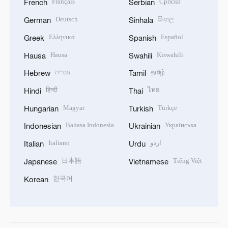
Français
Српски
French
Serbian
Deutsch
සිංහල
German
Sinhala
Ελληνικά
Español
Greek
Spanish
Hausa
Kiswahili
Hausa
Swahili
עברית
தமிழ்
Hebrew
Tamil
हिन्दी
ไทย
Hindi
Thai
Magyar
Türkçe
Hungarian
Turkish
Bahasa Indonesia
Українська
Indonesian
Ukrainian
Italiano
اردو
Italian
Urdu
日本語
Tiếng Việt
Japanese
Vietnamese
한국어
Korean