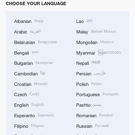
CHOOSE YOUR LANGUAGE
Shqip
ລາວ
Albanian
Lao
العربية
Bahasa Melayu
Arabic
Malay
Беларуская
Монгол
Belarusian
Mongolian
বাংলা
မြန်မာဘာသာ
Bengali
Myanmar
Български
नेपाली
Bulgarian
Nepali
ខ្មែរ
فارسی
Cambodian
Persian
Hrvatski
Polski
Croatian
Polish
Český
Português
Czech
Portuguese
English
پښتو
English
Pashto
Esperanto
Română
Esperanto
Romanian
Filipino
Русский
Filipino
Russian