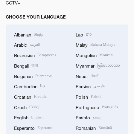
CCTV+
CHOOSE YOUR LANGUAGE
Shqip
ລາວ
Albanian
Lao
العربية
Bahasa Melayu
Arabic
Malay
Беларуская
Монгол
Belarusian
Mongolian
বাংলা
မြန်မာဘာသာ
Bengali
Myanmar
Български
नेपाली
Bulgarian
Nepali
ខ្មែរ
فارسی
Cambodian
Persian
Hrvatski
Polski
Croatian
Polish
Český
Português
Czech
Portuguese
English
پښتو
English
Pashto
Esperanto
Română
Esperanto
Romanian