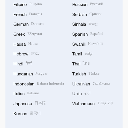
Filipino
Русский
Filipino
Russian
Français
Српски
French
Serbian
Deutsch
සිංහල
German
Sinhala
Ελληνικά
Español
Greek
Spanish
Hausa
Kiswahili
Hausa
Swahili
עברית
தமிழ்
Hebrew
Tamil
हिन्दी
ไทย
Hindi
Thai
Magyar
Türkçe
Hungarian
Turkish
Bahasa Indonesia
Українська
Indonesian
Ukrainian
Italiano
اردو
Italian
Urdu
日本語
Tiếng Việt
Japanese
Vietnamese
한국어
Korean