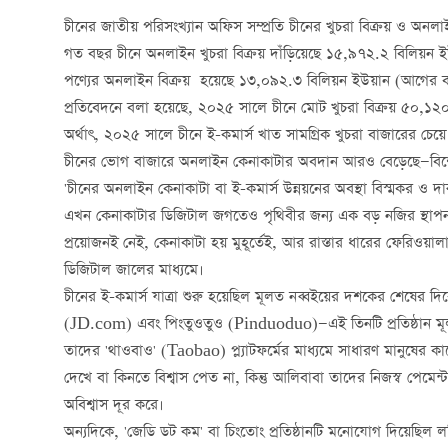
চীনের জাতীয় পরিসংখ্যান অফিস সম্প্রতি চীনের খুচরা বিক্রয় ও অনলা
গত বছর চীনে অনলাইন খুচরা বিক্রয় দাঁড়িয়েছে ১৫,৯৭২.২ বিলিয়ন 
পণ্যের অনলাইন বিক্রয় হয়েছে ১৩,০৯২.৩ বিলিয়ন ইউয়ান (আগের 
প্রতিবেদনে বলা হয়েছে, ২০২৫ সালে চীনে মোট খুচরা বিক্রয় ৫০,১২
অর্থাৎ, ২০২৫ সালে চীনে ই-কমার্স খাত সামগ্রিক খুচরা বাজারের চেয
চীনের ভোগ বাজারে অনলাইন কেনাকাটার অবদান আরও বেড়েছে—বিশেষত খাদ
'চীনের অনলাইন কেনাকাটা বা ই-কমার্স উন্নয়নের অবস্থা বিস্মকর ও 
এখন কেনাকাটার ডিজিটাল জগতেও পৃথিবীর জন্য এক বড় নজির স্থাপ
প্রয়োজনই নেই, কেনাকাটা হয় মুহূর্তেই, আর রাস্তার ধারের ফেরিওয়
ডিজিটাল জালের মাধ্যমে।
চীনের ই-কমার্স যাত্রা শুরু হয়েছিল মূলত নব্বইয়ের দশকের শেষের
(JD.com) এবং পিংতুওতুও (Pinduoduo)—এই তিনটি প্রতিষ্ঠান ম
তাদের 'থাওবাও' (Taobao) প্ল্যাটফর্মের মাধ্যমে সাধারণ মানুষের 
দেখে বা কিনতে বিশ্বাস পেত না, কিন্তু আলিবাবা তাদের নিজস্ব পেমেন্
অবিশ্বাস দূর করে।
অন্যদিকে, 'জেডি ডট কম' বা চিংতোং প্রতিষ্ঠানটি মনোযোগ দিয়েছিল লজ