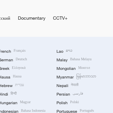
сский
Documentary
CCTV+
French
Français
Lao
ລາວ
German
Deutsch
Malay
Bahasa Melayu
Greek
Ελληνικά
Mongolian
Монгол
Hausa
Hausa
Myanmar
မြန်မာဘာသာ
Hebrew
עברית
Nepali
नेपाली
Hindi
हिन्दी
Persian
فارسی
Hungarian
Magyar
Polish
Polski
Indonesian
Bahasa Indonesia
Portuguese
Português