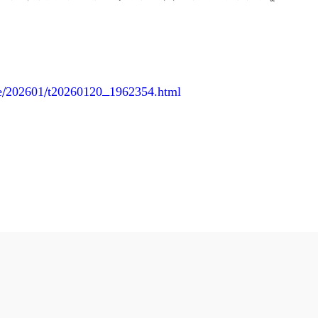
e/
202601/t20260120_1962354.html