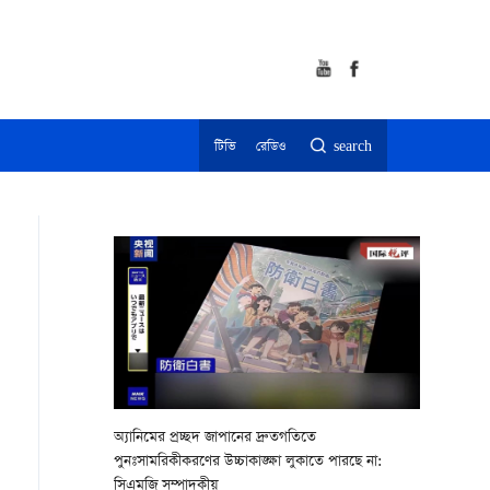
টিভি
রেডিও
search
অ্যানিমের প্রচ্ছদ জাপানের দ্রুতগতিতে
পুনঃসামরিকীকরণের উচ্চাকাঙ্ক্ষা লুকাতে পারছে না:
সিএমজি সম্পাদকীয়