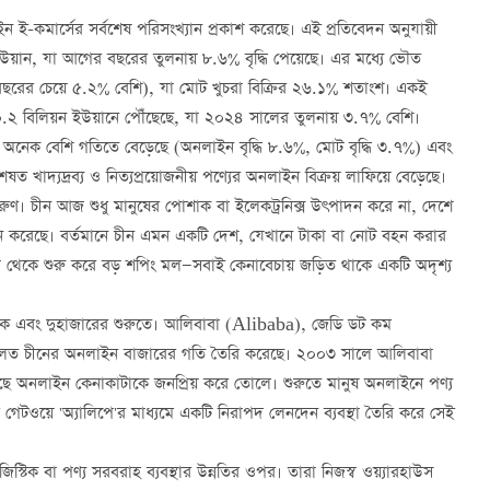
ইন ই-কমার্সের সর্বশেষ পরিসংখ্যান প্রকাশ করেছে। এই প্রতিবেদন অনুযায়ী
ইউয়ান, যা আগের বছরের তুলনায় ৮.৬% বৃদ্ধি পেয়েছে। এর মধ্যে ভৌত
বছরের চেয়ে ৫.২% বেশি), যা মোট খুচরা বিক্রির ২৬.১% শতাংশ। একই
০.২ বিলিয়ন ইউয়ানে পৌঁছেছে, যা ২০২৪ সালের তুলনায় ৩.৭% বেশি।
়ে অনেক বেশি গতিতে বেড়েছে (অনলাইন বৃদ্ধি ৮.৬%, মোট বৃদ্ধি ৩.৭%) এবং
্যদ্রব্য ও নিত্যপ্রয়োজনীয় পণ্যের অনলাইন বিক্রয় লাফিয়ে বেড়েছে।
দারুণ। চীন আজ শুধু মানুষের পোশাক বা ইলেকট্রনিক্স উৎপাদন করে না, দেশে
ন করেছে। বর্তমানে চীন এমন একটি দেশ, যেখানে টাকা বা নোট বহন করার
ালা থেকে শুরু করে বড় শপিং মল—সবাই কেনাবেচায় জড়িত থাকে একটি অদৃশ্য
 দিকে এবং দুহাজারের শুরুতে। আলিবাবা (Alibaba), জেডি ডট কম
ূলত চীনের অনলাইন বাজারের গতি তৈরি করেছে। ২০০৩ সালে আলিবাবা
কাছে অনলাইন কেনাকাটাকে জনপ্রিয় করে তোলে। শুরুতে মানুষ অনলাইনে পণ্য
ট গেটওয়ে 'অ্যালিপে'র মাধ্যমে একটি নিরাপদ লেনদেন ব্যবস্থা তৈরি করে সেই
িস্টিক বা পণ্য সরবরাহ ব্যবস্থার উন্নতির ওপর। তারা নিজস্ব ওয়্যারহাউস