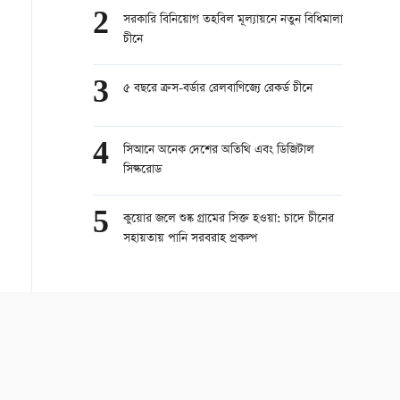
2
সরকারি বিনিয়োগ তহবিল মূল্যায়নে নতুন বিধিমালা
চীনে
3
৫ বছরে ক্রস-বর্ডার রেলবাণিজ্যে রেকর্ড চীনে
4
সিআনে অনেক দেশের অতিথি এবং ডিজিটাল
সিল্করোড
5
কুয়োর জলে শুষ্ক গ্রামের সিক্ত হওয়া: চাদে চীনের
সহায়তায় পানি সরবরাহ প্রকল্প