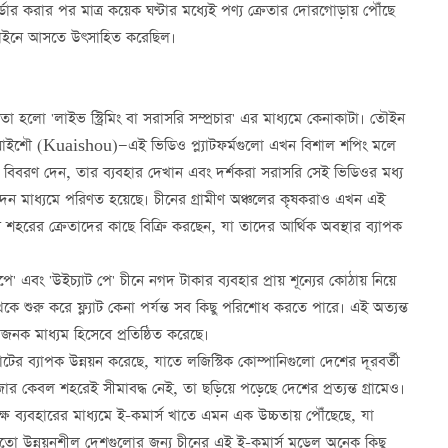
ডার করার পর মাত্র কয়েক ঘণ্টার মধ্যেই পণ্য ক্রেতার দোরগোড়ায় পৌঁছে
অনলাইনে আসতে উৎসাহিত করেছিল।
তা হলো 'লাইভ স্ট্রিমিং বা সরাসরি সম্প্রচার' এর মাধ্যমে কেনাকাটা। তৌইন
াইশৌ (Kuaishou)—এই ভিডিও প্ল্যাটফর্মগুলো এখন বিশাল শপিং মলে
যের বিবরণ দেন, তার ব্যবহার দেখান এবং দর্শকরা সরাসরি সেই ভিডিওর মধ্য
দন মাধ্যমে পরিণত হয়েছে। চীনের গ্রামীণ অঞ্চলের কৃষকরাও এখন এই
 শহরের ক্রেতাদের কাছে বিক্রি করছেন, যা তাদের আর্থিক অবস্থার ব্যাপক
 এবং 'উইচ্যাট পে' চীনে নগদ টাকার ব্যবহার প্রায় শূন্যের কোঠায় নিয়ে
কে শুরু করে ফ্ল্যাট কেনা পর্যন্ত সব কিছু পরিশোধ করতে পারে। এই অত্যন্ত
জনক মাধ্যম হিসেবে প্রতিষ্ঠিত করেছে।
টের ব্যাপক উন্নয়ন করেছে, যাতে লজিস্টিক কোম্পানিগুলো দেশের দূরবর্তী
ার কেবল শহরেই সীমাবদ্ধ নেই, তা ছড়িয়ে পড়েছে দেশের প্রত্যন্ত গ্রামেও।
দক্ষ ব্যবহারের মাধ্যমে ই-কমার্স খাতে এমন এক উচ্চতায় পৌঁছেছে, যা
তো উন্নয়নশীল দেশগুলোর জন্য চীনের এই ই-কমার্স মডেল অনেক কিছু