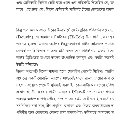
এবং ডেলিভারি সিস্টেম তৈরি করে এমন এক প্রতিশ্রুতি দিয়েছিল যে, অর্
যাবে। এই দ্রুত এবং নির্ভুল ডেলিভারি সার্ভিসই চীনের ক্রেতাদের 
কিন্তু গত কয়েক বছরে চীনের ই-কমার্সে যে বৈপ্লবিক পরিবর্তন এসেছে, 
(Douyin), যা আমাদের টিকটকের (TikTok) চীনা ভার্সন, এবং খুয়
পরিণত হয়েছে। এখানে জনপ্রিয় ইনফ্লুয়েন্সাররা লাইভ ভিডিওতে পণ্
থেকেই পণ্যটি কিনতে পারেন। এটি কেবল কেনাকাটাই নয়, একটি বিনো
লাইভ স্ট্রিমিংয়ের মাধ্যমে তাদের উৎপাদিত ফলমূল এবং সবজি সরাসরি
উন্নতি ঘটিয়েছে।
চীনের আরেকটি বিশেষ সাফল্য হলো মোবাইল পেমেন্ট সিস্টেম। 'অ্যালিপে'
এসেছে। একটি মোবাইল অ্যাপের মাধ্যমেই মানুষ রাস্তায় চায়ের কাপ থে
সহজ এবং দ্রুত পেমেন্ট সুবিধাই অনলাইন কেনাকাটাকে সবচেয়ে সুবিধা
এ ছাড়াও, চীন সরকার গ্রামীণ এলাকায় ইন্টারনেট সংযোগ এবং রাস্তাঘা
পাহাড়ি অঞ্চলেও পণ্য পৌঁছে দিতে পারে। বর্তমানে চীনের ই-কমার্স বাজ
সবমিলিয়ে বলা যায়, চীন প্রযুক্তি, উদ্ভাবন এবং নিজস্ব অবকাঠামোর 
পৃথিবীর অন্য যেকোনো দেশের জন্য অনুকরণীয়। ভবিষ্যতে আমাদের ম