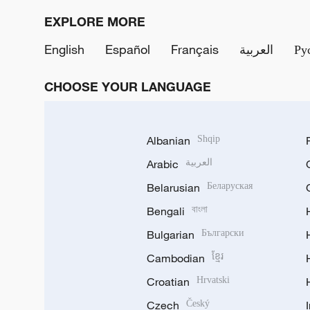
EXPLORE MORE
English
Español
Français
العربية
Ру
CHOOSE YOUR LANGUAGE
Albanian
Shqip
Arabic
العربية
Belarusian
Беларуская
Bengali
বাংলা
Bulgarian
Български
Cambodian
ខ្មែរ
Croatian
Hrvatski
Czech
Český