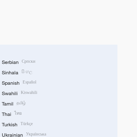
Serbian
Српски
Sinhala
සිංහල
Spanish
Español
Swahili
Kiswahili
Tamil
தமிழ்
Thai
ไทย
Turkish
Türkçe
Ukrainian
Українська