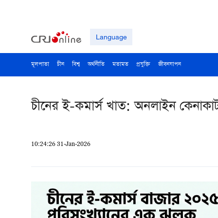
Language
মূলপাতা
চীন
বিশ্ব
অর্থনীতি
মতামত
প্রযুক্তি
জীবনযাপন
চীনের ই-কমার্স খাত: অনলাইন কেনাকাটা
10:24:26 31-Jan-2026