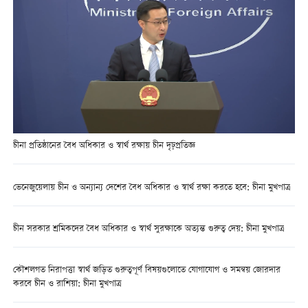
চীনা প্রতিষ্ঠানের বৈধ অধিকার ও স্বার্থ রক্ষায় চীন দৃঢ়প্রতিজ্ঞ
ভেনেজুয়েলায় চীন ও অন্যান্য দেশের বৈধ অধিকার ও স্বার্থ রক্ষা করতে হবে: চীনা মুখপাত্র
চীন সরকার শ্রমিকদের বৈধ অধিকার ও স্বার্থ সুরক্ষাকে অত্যন্ত গুরুত্ব দেয়: চীনা মুখপাত্র
কৌশলগত নিরাপত্তা স্বার্থ জড়িত গুরুত্বপূর্ণ বিষয়গুলোতে যোগাযোগ ও সমন্বয় জোরদার
করবে চীন ও রাশিয়া: চীনা মুখপাত্র