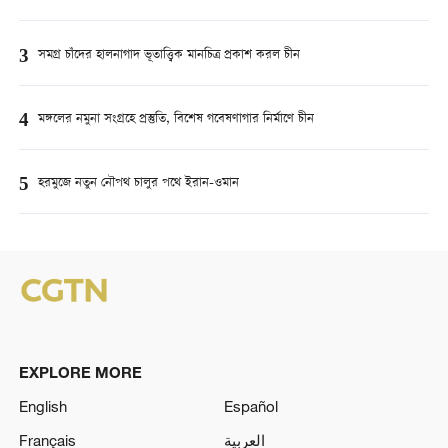
3
সমগ্র চাঁদের হালনাগাদ ভূতাত্ত্বিক মানচিত্র প্রকাশ করল চীন
4
মঙ্গলের নমুনা সংগ্রহে প্রস্তুতি, বিশেষ গবেষণাগার নির্মাণে চীন
5
হরমুজে নতুন নৌপথ চালুর পথে ইরান-ওমান
EXPLORE MORE
English
Español
Français
العربية