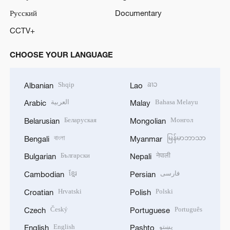
Русский
Documentary
CCTV+
CHOOSE YOUR LANGUAGE
Shqip
ລາວ
Albanian
Lao
العربية
Bahasa Melayu
Arabic
Malay
Беларуская
Монгол
Belarusian
Mongolian
বাংলা
မြန်မာဘာသာ
Bengali
Myanmar
Български
नेपाली
Bulgarian
Nepali
ខ្មែរ
فارسی
Cambodian
Persian
Hrvatski
Polski
Croatian
Polish
Český
Português
Czech
Portuguese
English
پښتو
English
Pashto