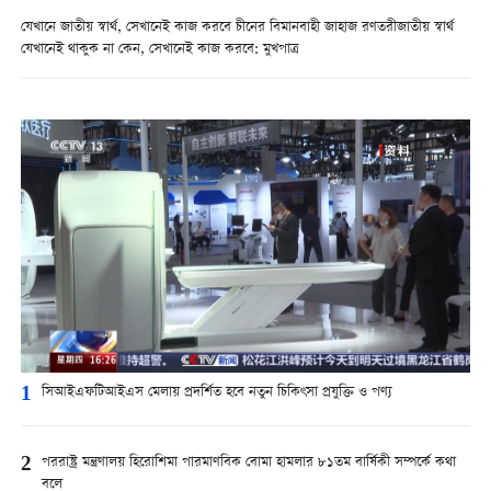
যেখানে জাতীয় স্বার্থ, সেখানেই কাজ করবে চীনের বিমানবাহী জাহাজ রণতরীজাতীয় স্বার্থ
যেখানেই থাকুক না কেন, সেখানেই কাজ করবে: মুখপাত্র
1
সিআইএফটিআইএস মেলায় প্রদর্শিত হবে নতুন চিকিৎসা প্রযুক্তি ও পণ্য
2
পররাষ্ট্র মন্ত্রণালয় হিরোশিমা পারমাণবিক বোমা হামলার ৮১তম বার্ষিকী সম্পর্কে কথা
বলে