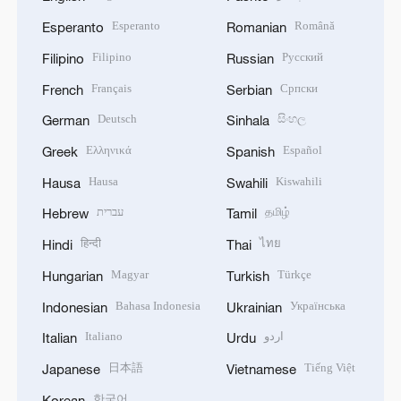
Esperanto
Română
Esperanto
Romanian
Filipino
Русский
Filipino
Russian
Français
Српски
French
Serbian
Deutsch
සිංහල
German
Sinhala
Ελληνικά
Español
Greek
Spanish
Hausa
Kiswahili
Hausa
Swahili
עברית
தமிழ்
Hebrew
Tamil
हिन्दी
ไทย
Hindi
Thai
Magyar
Türkçe
Hungarian
Turkish
Bahasa Indonesia
Українська
Indonesian
Ukrainian
Italiano
اردو
Italian
Urdu
日本語
Tiếng Việt
Japanese
Vietnamese
한국어
Korean